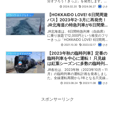
分オフろう！きっぷ」を発売します。特
急列車の指定席にも3回まで乗車できます
2024.02.20
2024.06.27
ひさ
ので、両県の観光や周遊旅行にぴったり
のきっぷです。【ひさの乗り鉄ブログ】
【HOKKAIDO LOVE! 6日間周遊
ノウハウ-おトクなきっぷ
では「福岡・大分オフろう！きっぷ」の
パス】2023年2-3月に再発売！
最新情報に加えて、おすすめの使い方を
JR北海道の特急列車が6日間乗り
紹介します。
放題で12,000円！ 冬の北海道周
JR北海道は、6日間特急列車（自由席）
遊の鉄道旅行に最適！（2月17日
に乗り放題で12,000円という格安のフリ
ーきっぷ「HOKKAIDO LOVE! 6日間周遊
で発売終了！）
パス」を2023年2月～3月に再び発売し
2021.10.30
2023.02.17
ひさ
ます。2023年3月末まで利用できますの
で、冬の北海道を旅するのにぴったりで
【2023年秋の臨時列車】定番の
ノウハウ-おすすめ列車
す。指定席も4回まで利用でき、長距離の
臨時列車を中心に運転！ 只見線
移動も安心です。
は紅葉シーズンに多数の臨時列車
を運転！
JR各社は、2023年秋（2023年10月～11
月）の臨時列車の運転計画を発表しまし
た。全線運転再開から1年となる只見線で
は、紅葉シーズンを中心に多数の臨時列
2023.08.24
2023.11.08
ひさ
車が運転されます。【ひさの乗り鉄ブロ
グ】では、2023年秋の注目の臨時列車を
ピックアップして紹介します。
スポンサーリンク