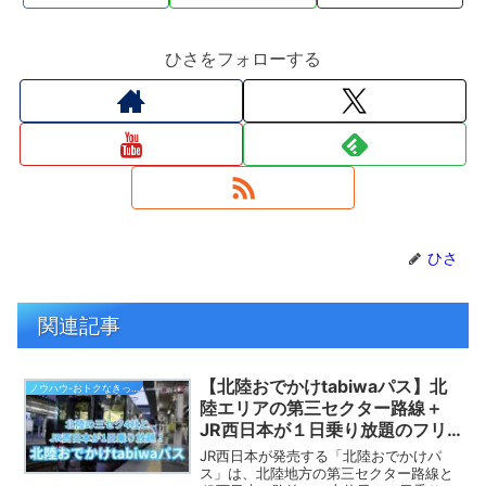
ひさをフォローする
ひさ
関連記事
【北陸おでかけtabiwaパス】北
ノウハウ-おトクなきっぷ
陸エリアの第三セクター路線＋
JR西日本が１日乗り放題のフリ
ーきっぷ！ 青春18きっぷとの組
JR西日本が発売する「北陸おでかけパ
み合わせがおすすめ！
ス」は、北陸地方の第三セクター路線と