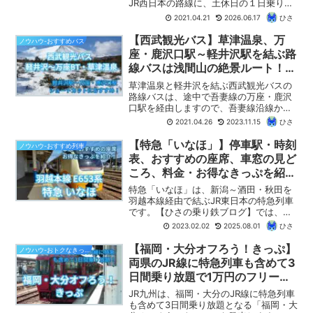
JR西日本の路線に、土休日の１日乗り放
題となるフリーきっぷです。北陸新幹線
2021.04.21
2026.06.17
ひさ
の開業で北陸本線が第三セクターに移管
されてしまい、青春18きっぷでは旅行し
【西武観光バス】草津温泉、万
ノウハウ-おすすめバス
ずらくなってしまったエリアですが、
座・鹿沢口駅～軽井沢駅を結ぶ路
「北陸おでかけパス」を組み合わせれば
線バスは浅間山の絶景ルート！
お得に移動できます。この記事では、
観光と鉄道の乗りつぶしに便利！
「北陸おでかけパス」の賢い使い方をご
草津温泉と軽井沢を結ぶ西武観光バスの
紹介します。
路線バスは、途中で吾妻線の万座・鹿沢
口駅を経由しますので、吾妻線沿線から
北陸新幹線・しなの鉄道へ抜けるのに有
2021.04.26
2023.11.15
ひさ
効なルートです。【ひさの乗り鉄ブロ
グ】では、西武観光バスの概要に加え
【特急「いなほ」】停車駅・時刻
ノウハウ-おすすめ列車
て、実際に鉄道の乗り継ぎに利用した乗
表、おすすめの座席、車窓の見ど
車記をお届けします。
ころ、料金・お得なきっぷを紹介
します！（座席表あり）
特急「いなほ」は、新潟～酒田・秋田を
羽越本線経由で結ぶJR東日本の特急列車
です。【ひさの乗り鉄ブログ】では、特
急「いなほ」（E653系）の停車駅・時刻
2023.02.02
2025.08.01
ひさ
表（ダイヤ）、車内設備、料金、おすす
めの座席（座席表あり）、「いなほ」の
【福岡・大分オフろう！きっぷ】
ノウハウ-おトクなきっぷ
乗車に利用できるお得なきっぷについて
両県のJR線に特急列車も含めて3
わかりやすく紹介します。
日間乗り放題で1万円のフリーき
っぷ！ 周遊旅行に最適！
JR九州は、福岡・大分のJR線に特急列車
も含めて3日間乗り放題となる「福岡・大