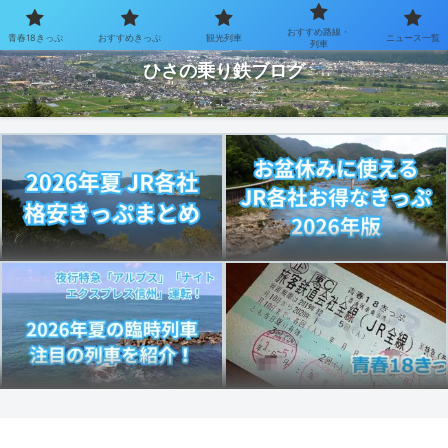
おすすめ路線・
青春18きっぷ
おすすめきっぷ
観光列車
ニュース一覧
お得なきっぷで乗り鉄を楽しむブログ
列車
ひさの乗り鉄ブログ