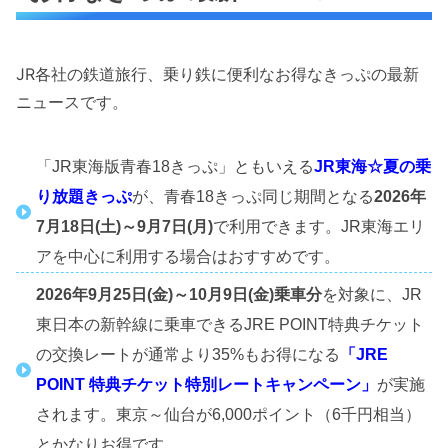
JR各社の鉄道旅行、乗り鉄に便利なお得なきっぷの最新
ニュースです。
「JR東海版青春18きっぷ」ともいえる
JR東海☆夏の乗
り放題きっぷ
が、青春18きっぷ同じ期間となる
2026年
7月18日(土)～9月7日(月)
で利用できます。JR東海エリ
アを中心に利用する場合はおすすめです。
2026年9月25日(金)～10月9日(金)乗車分
を対象に、JR
東日本の新幹線に乗車できるJRE POINT特典チケット
の交換レートが通常より35%もお得になる
「JRE
POINT 特典チケット特別レートキャンペーン」
が実施
されます。東京～仙台が6,000ポイント（6千円相当）
とかなりお得です。