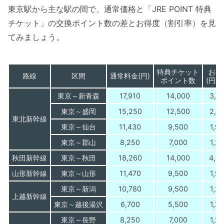
東京駅から主な駅の間で、通常価格と「JRE POINT 特典
チケット」の交換ポイント数の差とお得度（割引率）を見
てみましょう。
特典チケット
お得
路線
区間
通常料金(円)
ポイント数
(円相
東京～新青森
17,910
14,000
3,9
東京～盛岡
15,250
12,500
2,7
東北新幹線
東京～仙台
11,430
9,500
1,9
東京～郡山
8,250
7,000
1,2
秋田新幹線
東京～秋田
18,260
14,000
4,2
山形新幹線
東京～山形
11,470
9,500
1,9
東京～新潟
10,780
9,500
1,2
上越新幹線
東京～越後湯沢
6,700
5,500
1,2
東京～長野
8,250
7,000
1,2