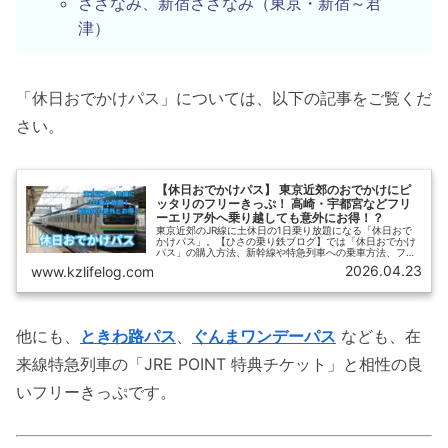
さざなみ、新宿さざなみ（東京・新宿～君
津）
「休日おでかけパス」については、以下の記事をご覧くだ
さい。
【休日おでかけパス】 東京近郊のおでかけにピ
ッタリのフリーきっぷ！ 高崎・宇都宮などフリ
ーエリア外へ乗り越しても意外にお得！？
東京近郊のJR線に土休日の1日乗り放題になる「休日おで
かけパス」。【ひさの乗り鉄ブログ】では「休日おでかけ
パス」の購入方法、新幹線や特急列車への乗車方法、フリ
ーエリア内でのお得な使い方に加えて、高崎駅や宇都宮駅
2026.04.23
www.kzlifelog.com
などフリーエリア外（範囲外）への乗り越しでもお得に利
用する方法を紹介します。
他にも、
ときわ路パス
、
ぐんまワンデーパス
なども、在
来線特急列車の「JRE POINT 特典チケット」と相性の良
いフリーきっぷです。