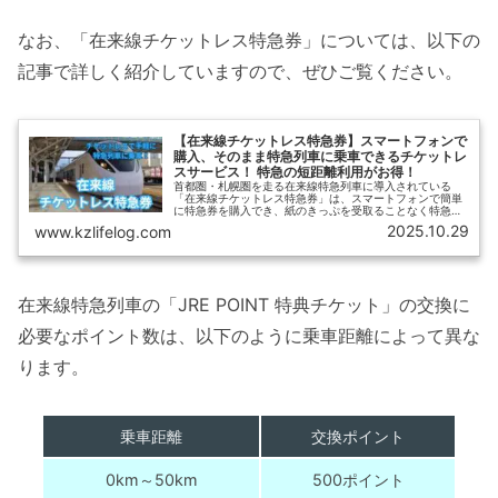
なお、「在来線チケットレス特急券」については、以下の
記事で詳しく紹介していますので、ぜひご覧ください。
【在来線チケットレス特急券】スマートフォンで
購入、そのまま特急列車に乗車できるチケットレ
スサービス！ 特急の短距離利用がお得！
首都圏・札幌圏を走る在来線特急列車に導入されている
「在来線チケットレス特急券」は、スマートフォンで簡単
に特急券を購入でき、紙のきっぷを受取ることなく特急列
車に乗車できるサービスです。【ひさの乗り鉄ブログ】で
2025.10.29
www.kzlifelog.com
は、「在来線チケットレス特急券」の概要と、購入方法・
乗車方法、おすすめの利用法などをご紹介します。
在来線特急列車の「JRE POINT 特典チケット」の交換に
必要なポイント数は、以下のように乗車距離によって異な
ります。
乗車距離
交換ポイント
0km～50km
500ポイント