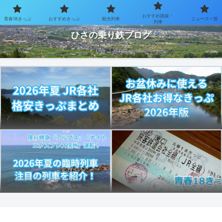
おすすめ路線・
青春18きっぷ
おすすめきっぷ
観光列車
ニュース一覧
お得なきっぷで乗り鉄を楽しむブログ
列車
ひさの乗り鉄ブログ