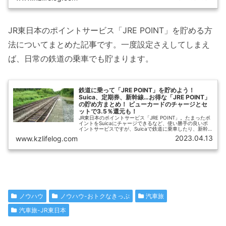
JR東日本のポイントサービス「JRE POINT」を貯める方
法についてまとめた記事です。一度設定さえしてしまえ
ば、日常の鉄道の乗車でも貯まります。
鉄道に乗って「JRE POINT」を貯めよう！
Suica、定期券、新幹線…お得な「JRE POINT」
の貯め方まとめ！ ビューカードのチャージとセ
ットで3.5％還元も！
JR東日本のポイントサービス「JRE POINT」。たまったポ
イントをSuicaにチャージできるなど、使い勝手の良いポ
イントサービスですが、Suicaで鉄道に乗車したり、新幹
線に乗車したりするだけで「JRE POINT」が貯まるのをご
2023.04.13
www.kzlifelog.com
存知でしょうか？ この記事では、どうやってJRE POINTを
貯めるとお得に貯められるのか、鉄道に乗車してポイント
を貯める点に絞って解説します。
ノウハウ
ノウハウ-おトクなきっぷ
汽車旅
汽車旅-JR東日本