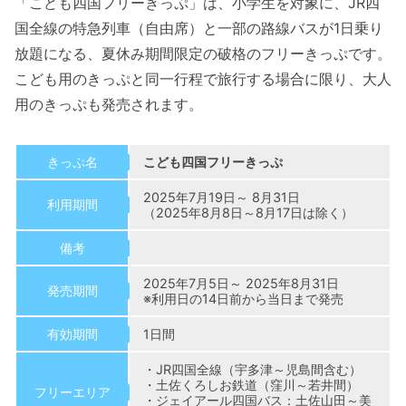
「こども四国フリーきっぷ」は、小学生を対象に、JR四
国全線の特急列車（自由席）と一部の路線バスが1日乗り
放題になる、夏休み期間限定の破格のフリーきっぷです。
こども用のきっぷと同一行程で旅行する場合に限り、大人
用のきっぷも発売されます。
きっぷ名
こども四国フリーきっぷ
2025年7月19日～ 8月31日
利用期間
（2025年8月8日～8月17日は除く）
備考
2025年7月5日～ 2025年8月31日
発売期間
※利用日の14日前から当日まで発売
有効期間
1日間
・JR四国全線（宇多津～児島間含む）
・土佐くろしお鉄道（窪川～若井間）
フリーエリア
・ジェイアール四国バス：土佐山田～美