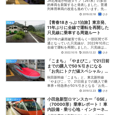
JR北海道が特急タイプ（261系）の多目
的車両を新製すると発表しました。普通
列車用車両の改造も進めています。先日
発表された、JR東日本、東急電鉄の車両
2019.02.18
ひさ
を用いた観光列車の運転と合わせて、積
極的に観光列車を運転する方向へと舵を
【青春18きっぷ 1泊旅】東京発、
汽車旅
切ったようです。北...
11年ぶりに全線で運転を再開した
只見線に乗車する周遊ルート
2011年の豪雨被害で長らく一部区間で不
通となっていた只見線が、2022年10月に
全線で運転を再開しました。只見線は東
京に比較的近いわりには、ローカル線の
2022.10.15
2025.12.22
ひさ
醍醐味を味わうことができる路線です。
【ひさの乗り鉄ブログ】では、青春18き
「こまち」「やまびこ」で21日前
ノウハウ
っぷで只見線に乗車する1泊旅のルートを
までの購入で50％引きになる
紹介します。
「お先にトクだ値スペシャル」
「スーパーモバトクスペシャル」
秋田新幹線「こまち」と、東北新幹線
を発売！ 冬の東北旅行に最適！
「やまびこ」で、21日前までの購入で乗
車券＋特急券が50％引きとなる「お先に
トクだ値スペシャル」「スーパーモバト
2019.12.23
ひさ
クスペシャル」が発売されます。設定期
間は、「こまち」が1月下旬～2月末、
小田急新型ロマンスカー「GSE」
乗車レポート
「やまびこ」が2月中旬...
（70000形）乗車レポート！ 車
内設備・乗り心地・インターネッ
ト予約方法を紹介します！