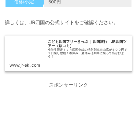
価格(小児)
500円
詳しくは、JR四国の公式サイトをご確認ください。
こども四国フリーきっぷ ｜四国旅行 JR四国ツ
アー（駅コミ）
小学生限定！ＪＲ四国全線の特急列車自由席が５００円で
１日乗り放題！春休み、夏休みは列車に乗って出かけよ
う！
www.jr-eki.com
スポンサーリンク