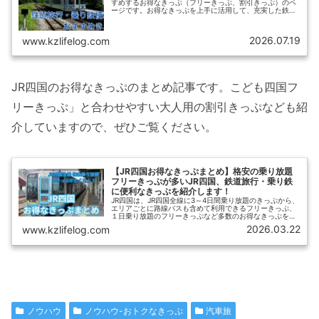
すめするお得なきっぷ（フリーきっぷ、割引きっぷ）のペ
ージです。お得なきっぷを上手に活用して、充実した鉄道
旅行を楽しみましょう！お得なきっぷ 最新ニュースJR各社
の鉄道旅行、乗り鉄に便利なお...
2026.07.19
www.kzlifelog.com
JR四国のお得なきっぷのまとめ記事です。こども四国フ
リーきっぷ」と合わせやすい大人用の割引きっぷなども紹
介していますので、ぜひご覧ください。
【JR四国お得なきっぷまとめ】格安の乗り放題
フリーきっぷが多いJR四国、鉄道旅行・乗り鉄
に便利なきっぷを紹介します！
JR四国は、JR四国全線に3～4日間乗り放題のきっぷから、
エリアごとに路線バスも含めて利用できるフリーきっぷ、
１日乗り放題のフリーきっぷなど多数のお得なきっぷを発
売しています。【ひさの乗り鉄ブログ】では、四国を鉄道
2026.03.22
www.kzlifelog.com
で旅行するときに利用しやすいフリーきっぷ、割引きっぷ
を中心に、その概要と使い分けについて、わかりやすくご
紹介します。
ノウハウ
ノウハウ-おトクなきっぷ
汽車旅