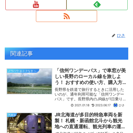
ひさ
関連記事
「信州ワンデーパス」で車窓が美
ノウハウ-おトクなきっぷ
しい長野のローカル線を旅しよ
う！ おすすめの使い方、購入方
法などを紹介します！
長野県を鉄道で旅行するときに活用した
いのが、通年利用可能な「信州ワンデー
パス」です。長野県内のJR線が1日乗り放
題となるフリーきっぷです。【ひさの乗
2021.01.18
2023.06.17
ひさ
り鉄ブログ】では、「信州ワンデーパ
ス」のお得な使い方、おすすめの路線や
JR北海道が多目的特急車両を新
汽車旅
列車をわかりやすく紹介します。
製！ 札幌・新函館北斗から観光
地への直通運転、観光列車の運転
に期待！