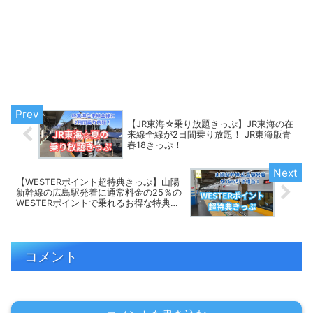
【JR東海☆乗り放題きっぷ】JR東海の在
来線全線が2日間乗り放題！ JR東海版青
春18きっぷ！
【WESTERポイント超特典きっぷ】山陽
新幹線の広島駅発着に通常料金の25％の
WESTERポイントで乗れるお得な特典き
っぷ！
コメント