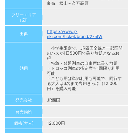
良布、松山～久万高原
フリーエリア
（図）
https://www.jr-
出典
eki.com/ticket/brand/2-5IW
・小学生限定で、JR四国全線と一部区間
のバスが1日500円で乗り放題となるお
得
・特急・普通列車の自由席に乗り放題
効用
・トロッコ列車の指定席も1回限り利用
可能
・こども用は単独利用も可能で、同行す
る大人は3名まで専用きっぷ（12,000
円）を購入可能
発売会社
JR四国
発売箇所
価格(大人)
12,000円