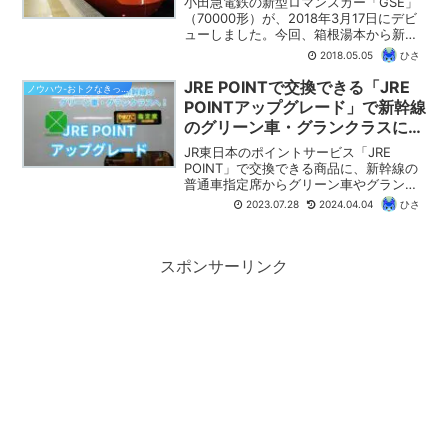
小田急電鉄の新型ロマンスカー「GSE」
（70000形）が、2018年3月17日にデビ
ューしました。今回、箱根湯本から新宿
までの全線に乗車してみましたので、車
2018.05.05
ひさ
内設備や乗り心地などを中心に乗車レポ
ートをお届けします。また、インターネ
JRE POINTで交換できる「JRE
ノウハウ-おトクなきっぷ
ットでの予約...
POINTアップグレード」で新幹線
のグリーン車・グランクラスに乗
ろう！ グリーン車の長距離利用
JR東日本のポイントサービス「JRE
がおすすめ！
POINT」で交換できる商品に、新幹線の
普通車指定席からグリーン車やグランク
ラスにアップグレードできる「JRE
2023.07.28
2024.04.04
ひさ
POINTアップグレード」があります。ひ
さの乗り鉄ブログでは、JRE POINTアッ
プグレードのお得な使い方を紹介しま
す。
スポンサーリンク