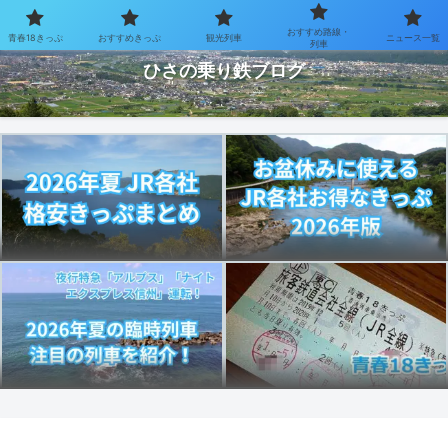
おすすめ路線・
青春18きっぷ
おすすめきっぷ
観光列車
ニュース一覧
お得なきっぷで乗り鉄を楽しむブログ
列車
ひさの乗り鉄ブログ