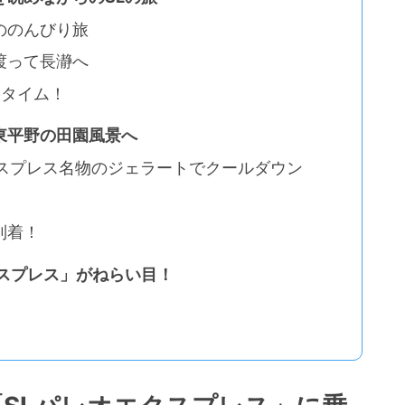
ののんびり旅
渡って長瀞へ
影タイム！
東平野の田園風景へ
クスプレス名物のジェラートでクールダウン
！
到着！
スプレス」がねらい目！