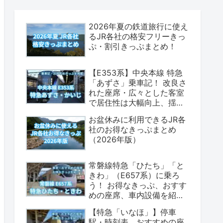
2026年夏の鉄道旅行に使え
るJR各社の格安フリーきっ
ぷ・割引きっぷまとめ！
【E353系】中央本線 特急
「あずさ」乗車記！ 改良さ
れた座席・広々とした客室
で居住性は大幅向上、揺れ
も少なく乗り心地は上々！
お盆休みに利用できるJR各
（座席表・荷物置場の情報
社のお得なきっぷまとめ
あり）
（2026年版）
常磐線特急「ひたち」「と
きわ」（E657系）に乗ろ
う！ お得なきっぷ、おすす
めの座席、車内設備を紹介
します！（2026年版）
【特急「いなほ」】停車
駅・時刻表、おすすめの座