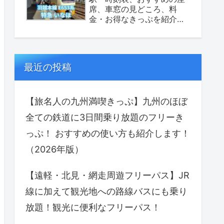
席、車窓の見どころ、料
金・お得なきっぷを紹介し
ます！（座席表あり）
最近の投稿
【旅名人の九州満喫きっぷ】九州のほぼ
全ての鉄道に3日間乗り放題のフリーき
っぷ！ おすすめの使い方も紹介します！
（2026年版）
【遠軽・北見・網走周遊フリーパス】JR
線に加えて観光地への路線バスにも乗り
放題！観光に便利なフリーパス！