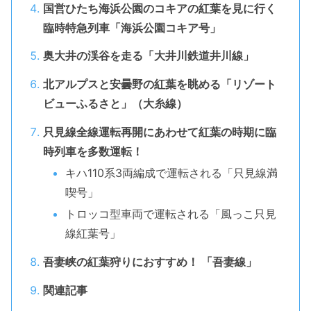
国営ひたち海浜公園のコキアの紅葉を見に行く
臨時特急列車「海浜公園コキア号」
奥大井の渓谷を走る「大井川鉄道井川線」
北アルプスと安曇野の紅葉を眺める「リゾート
ビューふるさと」（大糸線）
只見線全線運転再開にあわせて紅葉の時期に臨
時列車を多数運転！
キハ110系3両編成で運転される「只見線満
喫号」
トロッコ型車両で運転される「風っこ只見
線紅葉号」
吾妻峡の紅葉狩りにおすすめ！ 「吾妻線」
関連記事