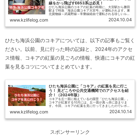
線をかっ飛ばすE653系は必見！
ひたち海浜公園のコキアの紅葉の時期に、大宮駅から勝田
駅まで特急「海浜公園コキア大宮号」が運転されます。東
北貨物線～武蔵野線～常磐線経由で運転される珍しいルー
トの臨時列車です。【ひさの乗り鉄ブログ】では、2023年
2024.10.04
www.kzlifelog.com
の「海浜公園コキア大号」の概要に加えて、かつて快速列
車として運転されていた「花咲くひたち海浜公園号」の乗
車記をお届けします。
ひたち海浜公園のコキアについては、以下の記事もご覧く
ださい。以前、見に行った時の記録と、2024年のアクセ
ス情報、コキアの紅葉の見ごろの情報、快適にコキアの紅
葉を見るコツについてまとめています。
ひたち海浜公園に「コキア」の紅葉を見に行こ
う！ 見どころや公共交通機関でのアクセスを紹
介！（2024年版）
コキアを丘一面に植えているの国営「ひたち海浜公園」。
コキアが紅葉する10月には、丘一面が真っ赤に染まりま
す。今回、コキアの紅葉を見に行ってきましたのでレポー
トします。また、見どころや混雑状況、公共交通機関での
2024.10.14
www.kzlifelog.com
アクセス、おすすめのルートも紹介します。
スポンサーリンク