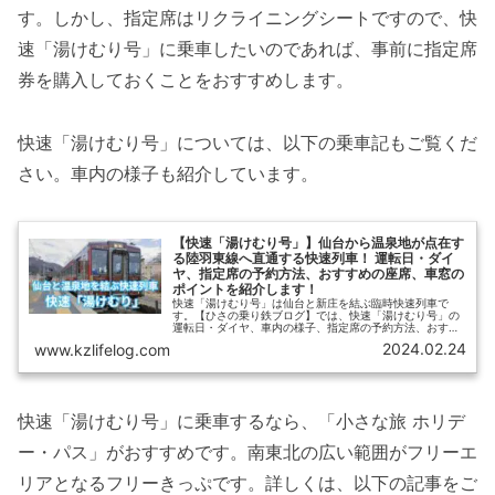
す。しかし、指定席はリクライニングシートですので、快
速「湯けむり号」に乗車したいのであれば、事前に指定席
券を購入しておくことをおすすめします。
快速「湯けむり号」については、以下の乗車記もご覧くだ
さい。車内の様子も紹介しています。
【快速「湯けむり号」】仙台から温泉地が点在す
る陸羽東線へ直通する快速列車！ 運転日・ダイ
ヤ、指定席の予約方法、おすすめの座席、車窓の
ポイントを紹介します！
快速「湯けむり号」は仙台と新庄を結ぶ臨時快速列車で
す。【ひさの乗り鉄ブログ】では、快速「湯けむり号」の
運転日・ダイヤ、車内の様子、指定席の予約方法、おすす
めの座席（座席表あり）を紹介します。また、車窓を含め
2024.02.24
www.kzlifelog.com
た快速「湯けむり号」の乗車記もお届けします。
快速「湯けむり号」に乗車するなら、「小さな旅 ホリデ
ー・パス」がおすすめです。南東北の広い範囲がフリーエ
リアとなるフリーきっぷです。詳しくは、以下の記事をご