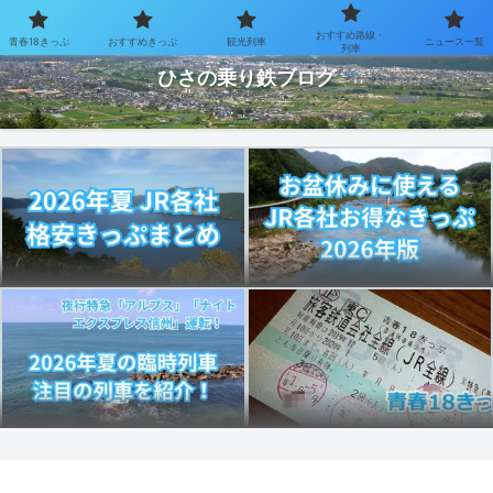
おすすめ路線・
青春18きっぷ
おすすめきっぷ
観光列車
ニュース一覧
お得なきっぷで乗り鉄を楽しむブログ
列車
ひさの乗り鉄ブログ