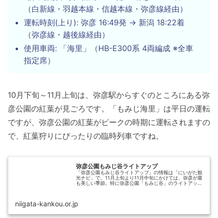
（白新線・羽越本線・信越本線・弥彦線経由）
運転時刻(上り): 弥彦 16:49発 → 新潟 18:22着
（弥彦線・越後線経由）
使用車両: 「海里」（HB-E300系 4両編成 ※全車
指定席）
10月下旬～11月上旬は、弥彦駅からすぐのところにある弥
彦公園の紅葉が見ごろです。「もみじ海里」は平日の運転
ですが、弥彦公園の紅葉がピークの時期に運転されますの
で、紅葉狩りにぴったりの臨時列車ですね。
弥彦公園もみじ谷ライトアップ
「弥彦公園もみじ谷ライトアップ」の情報は「にいがた観
光ナビ」で。11月上旬より11月中旬にかけては、弥彦が最
も美しい季節。特に弥彦公園「もみじ谷」のライトアップ
は絶景。朱色の観月橋と真っ赤な紅葉、広い夜空に浮かぶ
月…昼間とは違う幻想的な雰囲...
niigata-kankou.or.jp