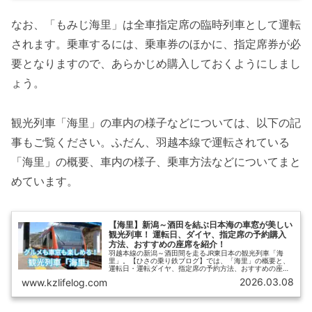
なお、「もみじ海里」は全車指定席の臨時列車として運転
されます。乗車するには、乗車券のほかに、指定席券が必
要となりますので、あらかじめ購入しておくようにしまし
ょう。
観光列車「海里」の車内の様子などについては、以下の記
事もご覧ください。ふだん、羽越本線で運転されている
「海里」の概要、車内の様子、乗車方法などについてまと
めています。
【海里】新潟～酒田を結ぶ日本海の車窓が美しい
観光列車！ 運転日、ダイヤ、指定席の予約購入
方法、おすすめの座席を紹介！
羽越本線の新潟～酒田間を走るJR東日本の観光列車「海
里」。【ひさの乗り鉄ブログ】では、「海里」の概要と、
運転日・運転ダイヤ、指定席の予約方法、おすすめの座席
を紹介します。筆者が実際に乗車する際に予約したときの
2026.03.08
www.kzlifelog.com
様子もお伝えします！ 座席表もありますので、指定席を確
保するときの参考にしてみてください。