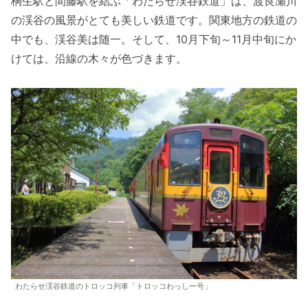
桐生駅と間藤駅を結ぶ「わたらせ渓谷鉄道」は、渡良瀬川
の渓谷の風景がとても美しい鉄道です。関東地方の鉄道の
中でも、渓谷美は随一。そして、10月下旬～11月中旬にか
けては、沿線の木々が色づきます。
わたらせ渓谷鉄道のトロッコ列車「トロッコわっしー号」