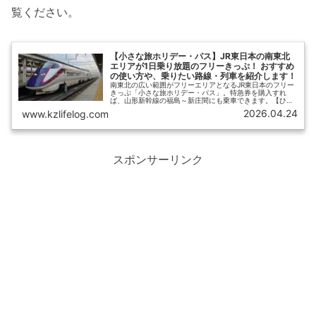
覧ください。
【小さな旅ホリデー・パス】JR東日本の南東北
エリアが1日乗り放題のフリーきっぷ！ おすすめ
の使い方や、乗りたい路線・列車を紹介します！
南東北の広い範囲がフリーエリアとなるJR東日本のフリー
きっぷ「小さな旅ホリデー・パス」。特急券を購入すれ
ば、山形新幹線の福島～新庄間にも乗車できます。【ひさ
の乗り鉄ブログ】では、「小さな旅ホリデー・パス」の詳
2026.04.24
www.kzlifelog.com
細に加えて、おすすめの列車や路線、日帰り旅のプランに
ついて紹介します。
スポンサーリンク