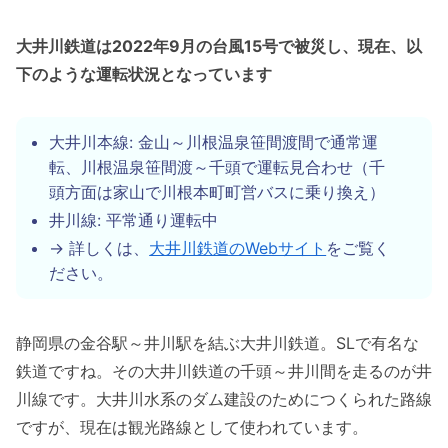
大井川鉄道は2022年9月の台風15号で被災し、現在、以
下のような運転状況となっています
大井川本線: 金山～川根温泉笹間渡間で通常運
転、川根温泉笹間渡～千頭で運転見合わせ（千
頭方面は家山で川根本町町営バスに乗り換え）
井川線: 平常通り運転中
→ 詳しくは、
大井川鉄道のWebサイト
をご覧く
ださい。
静岡県の金谷駅～井川駅を結ぶ大井川鉄道。SLで有名な
鉄道ですね。その大井川鉄道の千頭～井川間を走るのが井
川線です。大井川水系のダム建設のためにつくられた路線
ですが、現在は観光路線として使われています。