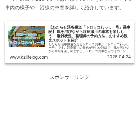
車内の様子や、沿線の車窓を詳しく紹介しています。
【わたらせ渓谷鐵道「トロッコわっしー号」乗車
記】 風を浴びながら渡良瀬川の車窓を楽しも
う！ 混雑状況、整理券の予約方法、おすすめ観
光スポットも紹介！
わたらせ渓谷鐵道を走るトロッコ列車が「トロッコわっし
ー号」です。渡良瀬川の景色が美しい路線で、風を浴びな
がら車窓を楽しめますし、トロッコ列車ならではのトンネ
ルの大音響を楽しむこともできます。【ひさの乗り鉄ブロ
2026.04.24
www.kzlifelog.com
グ】では、乗車記に加えて、トロッコ乗車に必要な整理券
の購入方法もご紹介します。
スポンサーリンク