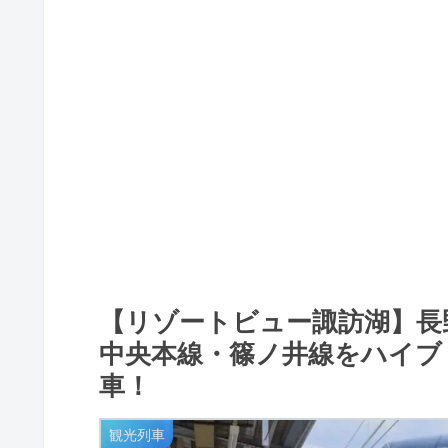
【リゾートビュー諏訪湖】長
中央本線・篠ノ井線をハイブ
車！
観光列車