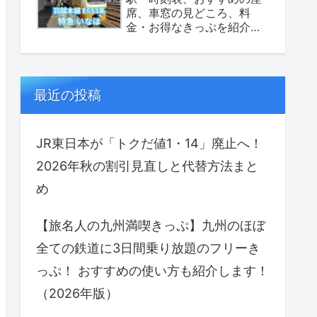
席、車窓の見どころ、料
金・お得なきっぷを紹介し
ます！（座席表あり）
最近の投稿
JR東日本が「トクだ値1・14」廃止へ！
2026年秋の割引見直しと代替方法まと
め
【旅名人の九州満喫きっぷ】九州のほぼ
全ての鉄道に3日間乗り放題のフリーき
っぷ！ おすすめの使い方も紹介します！
（2026年版）