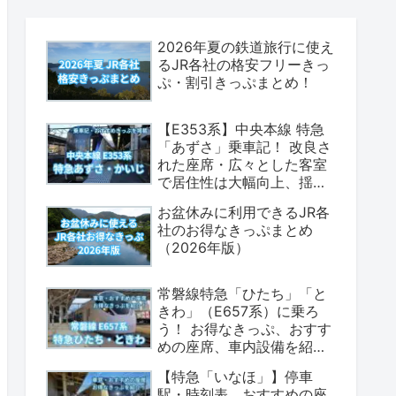
2026年夏の鉄道旅行に使え
るJR各社の格安フリーきっ
ぷ・割引きっぷまとめ！
【E353系】中央本線 特急
「あずさ」乗車記！ 改良さ
れた座席・広々とした客室
で居住性は大幅向上、揺れ
も少なく乗り心地は上々！
お盆休みに利用できるJR各
（座席表・荷物置場の情報
社のお得なきっぷまとめ
あり）
（2026年版）
常磐線特急「ひたち」「と
きわ」（E657系）に乗ろ
う！ お得なきっぷ、おすす
めの座席、車内設備を紹介
します！（2026年版）
【特急「いなほ」】停車
駅・時刻表、おすすめの座