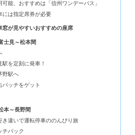
用可能、おすすめは「信州ワンデーパス」
車には指定席券が必要
車窓が見やすいおすすめの座席
富士見～松本間
へ
見駅を定刻に発車！
茅野駅へ
缶バッチをゲット
松本～長野間
行き違いで運転停車ののんびり旅
ッチバック