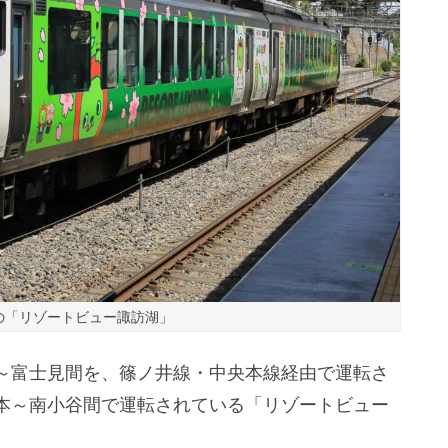
の「リゾートビュー諏訪湖」
～富士見間を、篠ノ井線・中央本線経由で運転さ
本～南小谷間で運転されている「リゾートビュー