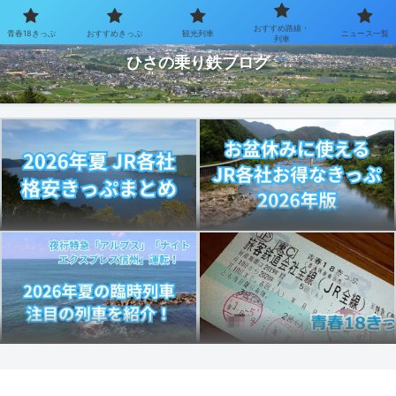
おすすめ路線・
青春18きっぷ
おすすめきっぷ
観光列車
ニュース一覧
お得なきっぷで乗り鉄を楽しむブログ
列車
ひさの乗り鉄ブログ