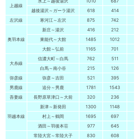
水上～越後湯沢
1010
687
1
上越線
越後湯沢～ガーラ湯沢
618
414
-
左沢線
寒河江～左沢
875
742
新庄～湯沢
416
212
奥羽本線
東能代～大館
1485
1012
1
大館～弘前
1165
701
1
信濃大町～白馬
762
511
大糸線
白馬～南小谷
215
126
弥彦線
弥彦～吉田
521
395
男鹿線
追分～男鹿
1781
1543
吾妻線
長野原草津口～大前
320
236
新津～新発田
1300
1148
1
羽越本線
村上～鶴岡
1695
697
1
酒田～羽後本荘
977
645
1
常陸大宮～常陸大子
830
608