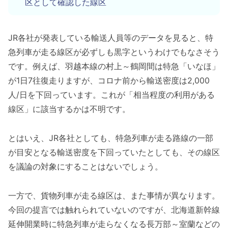
区として確認した線区
JR各社が発表している輸送人員等のデータを見ると、特
急列車が走る線区が必ずしも黒字というわけでもなさそう
です。例えば、羽越本線の村上～鶴岡間は特急「いなほ」
が1日7往復走りますが、コロナ前から輸送密度は2,000
人/日を下回っています。これが「相当程度の利用がある
線区」に該当するかは不明です。
とはいえ、JR各社としても、特急列車が走る路線の一部
が目安となる輸送密度を下回っていたとしても、その線区
を議論の対象にすることはないでしょう。
一方で、貨物列車が走る線区は、また事情が異なります。
今回の提言では触れられていないのですが、北海道新幹線
延伸開業時に特急列車が走らなくなる長万部～室蘭などの