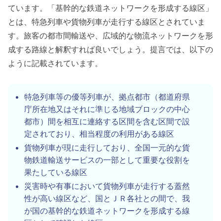
ています。「基幹的な鉄道ネットワークを形成する線区」
とは、特急列車や貨物列車が走行する線区とされていま
す。旅客の都市間輸送や、広域的な物流ネットワークを形
成する路線と解釈すれば良いでしょう。提言では、以下の
ように記載されています。
特急列車等の優等列車が、拠点都市（都道府県
庁所在地又はそれに準じる地域ブロックの中心
都市）間を相互に連絡する区間を含む区間で設
定されており、相当程度の利用がある線区
貨物列車が現に走行しており、全国一元的な貨
物鉄道輸送サービスの一部として重要な役割を
果たしている線区
災害時や有事において貨物列車が走行する蓋然
性が高い線区など、国とＪＲ各社との間で、我
が国の基幹的な鉄道ネットワークを形成する線