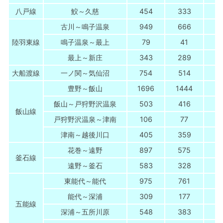
八戸線
鮫～久慈
454
333
古川～鳴子温泉
949
666
陸羽東線
鳴子温泉～最上
79
41
最上～新庄
343
289
大船渡線
一ノ関～気仙沼
754
514
豊野～飯山
1696
1444
飯山～戸狩野沢温泉
503
416
飯山線
戸狩野沢温泉～津南
106
77
津南～越後川口
405
359
花巻～遠野
897
575
釜石線
遠野～釜石
583
328
東能代～能代
975
761
能代～深浦
309
177
五能線
深浦～五所川原
548
383