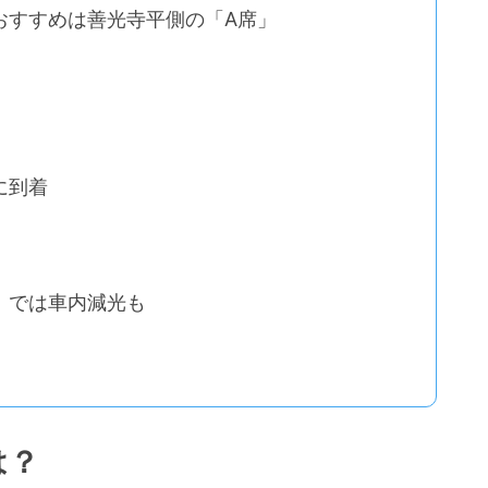
おすすめは善光寺平側の「A席」
に到着
」では車内減光も
は？