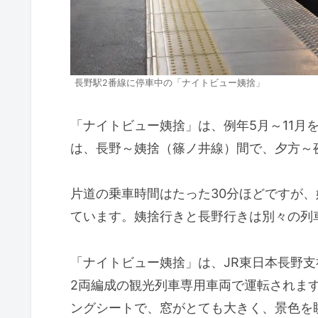
長野駅2番線に停車中の「ナイトビュー姨捨」
「ナイトビュー姨捨」は、例年5月～11月
は、長野～姨捨（篠ノ井線）間で、夕方～
片道の乗車時間はたった30分ほどですが、
ています。姨捨行きと長野行きは別々の列
「ナイトビュー姨捨」は、JR東日本長野
2両編成の観光列車専用車両で運転されま
ングシートで、窓がとても大きく、景色を