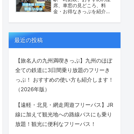
席、車窓の見どころ、料
金・お得なきっぷを紹介し
ます！（座席表あり）
最近の投稿
【旅名人の九州満喫きっぷ】九州のほぼ
全ての鉄道に3日間乗り放題のフリーき
っぷ！ おすすめの使い方も紹介します！
（2026年版）
【遠軽・北見・網走周遊フリーパス】JR
線に加えて観光地への路線バスにも乗り
放題！観光に便利なフリーパス！