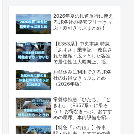
2026年夏の鉄道旅行に使え
るJR各社の格安フリーきっ
ぷ・割引きっぷまとめ！
【E353系】中央本線 特急
「あずさ」乗車記！ 改良さ
れた座席・広々とした客室
で居住性は大幅向上、揺れ
も少なく乗り心地は上々！
お盆休みに利用できるJR各
（座席表・荷物置場の情報
社のお得なきっぷまとめ
あり）
（2026年版）
常磐線特急「ひたち」「と
きわ」（E657系）に乗ろ
う！ お得なきっぷ、おすす
めの座席、車内設備を紹介
します！（2026年版）
【特急「いなほ」】停車
駅・時刻表、おすすめの座