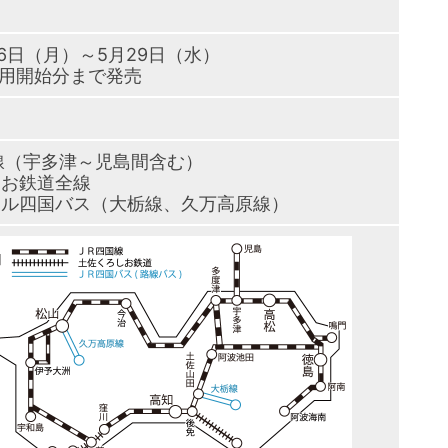
26日（月）～5月29日（水）
利用開始分まで発売
線（宇多津～児島間含む）
しお鉄道全線
ール四国バス（大栃線、久万高原線）