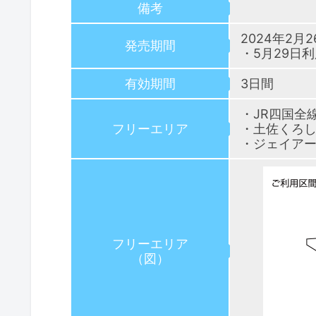
備考
2024年2月
発売期間
・5月29日
有効期間
3日間
・JR四国全
フリーエリア
・土佐くろ
・ジェイア
フリーエリア
（図）