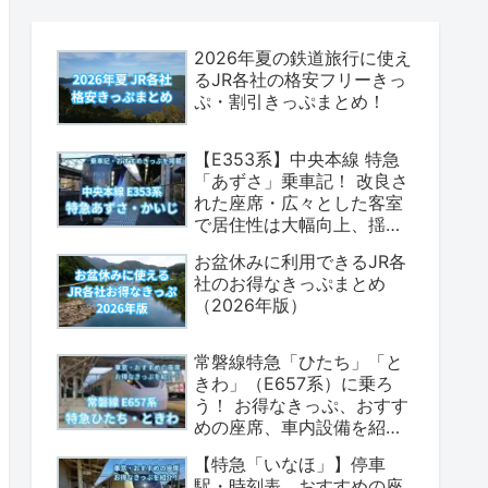
2026年夏の鉄道旅行に使え
るJR各社の格安フリーきっ
ぷ・割引きっぷまとめ！
【E353系】中央本線 特急
「あずさ」乗車記！ 改良さ
れた座席・広々とした客室
で居住性は大幅向上、揺れ
も少なく乗り心地は上々！
お盆休みに利用できるJR各
（座席表・荷物置場の情報
社のお得なきっぷまとめ
あり）
（2026年版）
常磐線特急「ひたち」「と
きわ」（E657系）に乗ろ
う！ お得なきっぷ、おすす
めの座席、車内設備を紹介
します！（2026年版）
【特急「いなほ」】停車
駅・時刻表、おすすめの座