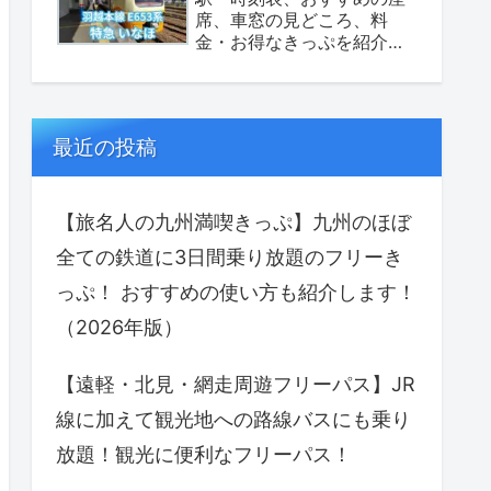
席、車窓の見どころ、料
金・お得なきっぷを紹介し
ます！（座席表あり）
最近の投稿
【旅名人の九州満喫きっぷ】九州のほぼ
全ての鉄道に3日間乗り放題のフリーき
っぷ！ おすすめの使い方も紹介します！
（2026年版）
【遠軽・北見・網走周遊フリーパス】JR
線に加えて観光地への路線バスにも乗り
放題！観光に便利なフリーパス！