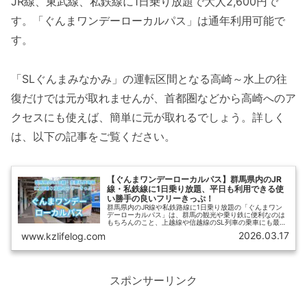
JR線、東武線、私鉄線に1日乗り放題で大人2,600円で
す。「ぐんまワンデーローカルパス」は通年利用可能で
す。
「SLぐんまみなかみ」の運転区間となる高崎～水上の往
復だけでは元が取れませんが、首都圏などから高崎へのア
クセスにも使えば、簡単に元が取れるでしょう。詳しく
は、以下の記事をご覧ください。
【ぐんまワンデーローカルパス】群馬県内のJR
線・私鉄線に1日乗り放題、平日も利用できる使
い勝手の良いフリーきっぷ！
群馬県内のJR線や私鉄路線に1日乗り放題の「ぐんまワン
デーローカルパス」は、群馬の観光や乗り鉄に便利なのは
もちろんのこと、上越線や信越線のSL列車の乗車にも最適
です。【ひさの乗り鉄ブログ】では「ぐんまワンデーロー
2026.03.17
www.kzlifelog.com
カルパス」のお得な使い方や、購入方法などをわかりやす
く紹介します。
スポンサーリンク