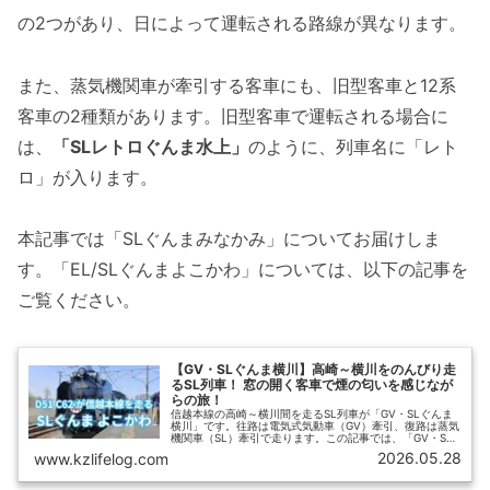
の2つがあり、日によって運転される路線が異なります。
また、蒸気機関車が牽引する客車にも、旧型客車と12系
客車の2種類があります。旧型客車で運転される場合に
は、
「SLレトロぐんま水上」
のように、列車名に「レト
ロ」が入ります。
本記事では「SLぐんまみなかみ」についてお届けしま
す。「EL/SLぐんまよこかわ」については、以下の記事を
ご覧ください。
【GV・SLぐんま横川】高崎～横川をのんびり走
るSL列車！ 窓の開く客車で煙の匂いを感じなが
らの旅！
信越本線の高崎～横川間を走るSL列車が「GV・SLぐんま
横川」です。往路は電気式気動車（GV）牽引、復路は蒸気
機関車（SL）牽引で走ります。この記事では、「GV・SL
ぐんま横川」の概要、指定席の予約方法、おすすめの座席
2026.05.28
www.kzlifelog.com
に加えて、旧型客車で運転された「EL/SLレトロぐんま横
川」の乗車記をお届けします。