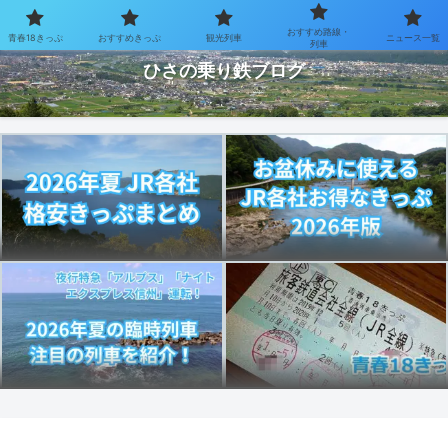
おすすめ路線・
青春18きっぷ
おすすめきっぷ
観光列車
ニュース一覧
お得なきっぷで乗り鉄を楽しむブログ
列車
ひさの乗り鉄ブログ