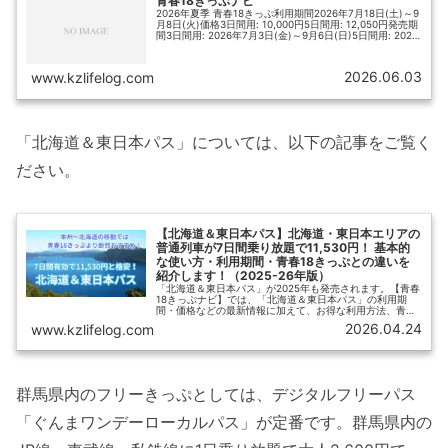
青春18きっぷナビ
2026年夏季 青春18きっぷ利用期間2026年7月18日(土)～9
月8日(火)価格3日間用: 10,000円5日間用: 12,050円発売期
間3日間用: 2026年7月3日(金)～9月6日(日)5日間用: 2026
年7月3日(金)～9月4...
2026.06.03
www.kzlifelog.com
「北海道＆東日本パス」については、以下の記事をご覧く
ださい。
【北海道＆東日本パス】北海道・東日本エリアの
普通列車が7日間乗り放題で11,530円！ 基本的
な使い方・利用期間・青春18きっぷとの違いを
紹介します！（2025-26年版）
「北海道＆東日本パス」が2025年も発売されます。【青春
18きっぷナビ】では、「北海道＆東日本パス」の利用期
間・価格などの最新情報に加えて、お得な利用方法、青春
18きっぷとの違い、どちらを利用すればよいかの判断ポイ
2026.04.24
www.kzlifelog.com
ントなどをわかりやすくご紹介します。
群馬県内のフリーきっぷとしては、デジタルフリーパス
「ぐんまワンデーローカルパス」が定番です。群馬県内の