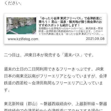
ください。
「ゆったり会津 東武フリーパス」で会津鉄道に
乗ろう！ 里山・温泉・観光地が揃う南会津のお
すすめスポットも紹介します！
首都圏から会津地方へのルートの一つに、東武鉄道～野岩
鉄道～会津鉄道の私鉄経由のルートがあります。このルー
トでの汽車旅に使える「ゆったり会津 東武フリーパス」を
紹介します。制約が少なく、かなり優れたフリーきっぷで
2021.09.08
www.kzlifelog.com
すので、この「ゆったり会津 東...
二つ目は、JR東日本が発売する「週末パス」です。
週末の土日の二日間利用できるフリーきっぷです。JR東
日本の南東北以南がフリーエリアとなっていますが、会津
鉄道の西若松～会津田島間もフリーエリアに入っていま
す。
東北新幹線（郡山）～磐越西線経由や、上越新幹線～磐越
西線経由で会津若松から会津鉄道にアクセスする場合に