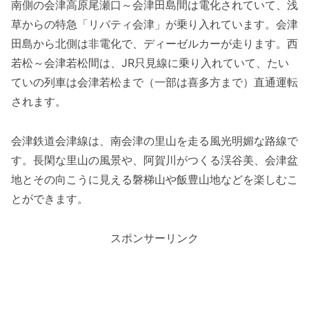
南側の会津高原尾瀬口～会津田島間は電化されていて、浅
草からの特急「リバティ会津」が乗り入れています。会津
田島から北側は非電化で、ディーゼルカーが走ります。西
若松～会津若松間は、JR只見線に乗り入れていて、たい
ていの列車は会津若松まで（一部は喜多方まで）直通運転
されます。
会津鉄道会津線は、南会津の里山を走る風光明媚な路線で
す。長閑な里山の風景や、阿賀川がつくる渓谷美、会津盆
地とその向こうに見える磐梯山や飯豊山地などを楽しむこ
とができます。
スポンサーリンク