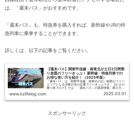
は、「週末パス」がおすすめです。
「週末パス」も、特急券を購入すれば、新幹線やJRの特
急列車に乗車することができます。
詳しくは、以下の記事をご覧ください。
【週末パス】関東甲信越・南東北が土日2日間乗
り放題のフリーきっぷ！ 新幹線・特急列車での
お得な使い方を紹介！（2025年版）
「週末パス」は、関東甲信越・南東北の広い範囲がフリー
エリアとなるJR東日本の定番フリーきっぷです。【ひさの
乗り鉄ブログ】では、「週末パス」の最新情報、購入方法
に加えて、新幹線・特急列車に乗る場合のおすすめの活用
2025.03.01
www.kzlifelog.com
法、他の割引きっぷとの組み合わせや使い分けなどをご紹
介します。
スポンサーリンク