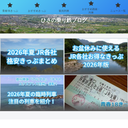
おすすめ路線・
青春18きっぷ
おすすめきっぷ
観光列車
ニュース一覧
お得なきっぷで乗り鉄を楽しむブログ
列車
ひさの乗り鉄ブログ