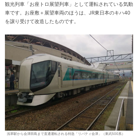
観光列車「お座トロ展望列車」として運転されている気動
車です。お座敷＋展望車両のほうは、JR東日本のキハ40
を譲り受けて改造したものです。
浅草駅から会津田島まで直通運転される特急「リバティ会津」（東武500系）