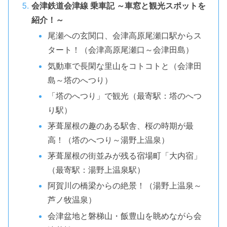
会津鉄道会津線 乗車記 ～車窓と観光スポットを
紹介！～
尾瀬への玄関口、会津高原尾瀬口駅からス
タート！（会津高原尾瀬口～会津田島）
気動車で長閑な里山をコトコトと（会津田
島～塔のへつり）
「塔のへつり」で観光（最寄駅：塔のへつ
り駅）
茅葺屋根の趣のある駅舎、桜の時期が最
高！（塔のへつり～湯野上温泉）
茅葺屋根の街並みが残る宿場町「大内宿」
（最寄駅：湯野上温泉駅）
阿賀川の橋梁からの絶景！（湯野上温泉～
芦ノ牧温泉）
会津盆地と磐梯山・飯豊山を眺めながら会