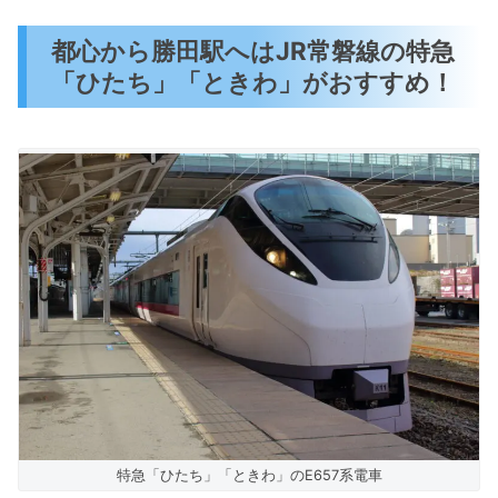
都心から勝田駅へはJR常磐線の特急
「ひたち」「ときわ」がおすすめ！
特急「ひたち」「ときわ」のE657系電車