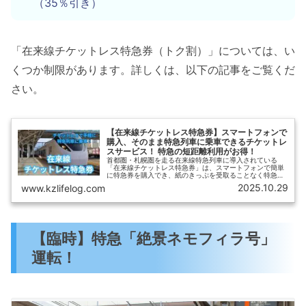
（35％引き）
「在来線チケットレス特急券（トク割）」については、い
くつか制限があります。詳しくは、以下の記事をご覧くだ
さい。
【在来線チケットレス特急券】スマートフォンで
購入、そのまま特急列車に乗車できるチケットレ
スサービス！ 特急の短距離利用がお得！
首都圏・札幌圏を走る在来線特急列車に導入されている
「在来線チケットレス特急券」は、スマートフォンで簡単
に特急券を購入でき、紙のきっぷを受取ることなく特急列
車に乗車できるサービスです。【ひさの乗り鉄ブログ】で
2025.10.29
www.kzlifelog.com
は、「在来線チケットレス特急券」の概要と、購入方法・
乗車方法、おすすめの利用法などをご紹介します。
【臨時】特急「絶景ネモフィラ号」
運転！