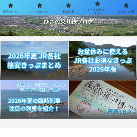
おすすめ路線・
青春18きっぷ
おすすめきっぷ
観光列車
ニュース一覧
お得なきっぷで乗り鉄を楽しむブログ
列車
ひさの乗り鉄ブログ