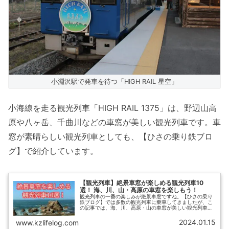
小淵沢駅で発車を待つ「HIGH RAIL 星空」
小海線を走る観光列車「HIGH RAIL 1375」は、野辺山高
原や八ヶ岳、千曲川などの車窓が美しい観光列車です。車
窓が素晴らしい観光列車としても、【ひさの乗り鉄ブロ
グ】で紹介しています。
【観光列車】絶景車窓が楽しめる観光列車10
選！ 海、川、山・高原の車窓を楽しもう！
観光列車の一番の楽しみが絶景車窓ですね。【ひさの乗り
鉄ブログ】では多数の観光列車に乗車してきましたが、こ
の記事では、海、川、高原・山の車窓が美しい観光列車を
厳選して紹介します。ゆったりとした座席に座って、絶景
車窓を楽しめる列車ばかりです。
2024.01.15
www.kzlifelog.com