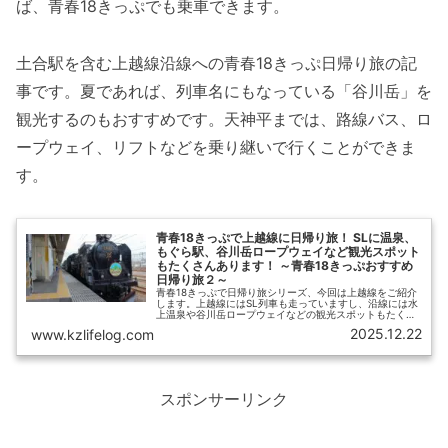
ば、青春18きっぷでも乗車できます。
土合駅を含む上越線沿線への青春18きっぷ日帰り旅の記
事です。夏であれば、列車名にもなっている「谷川岳」を
観光するのもおすすめです。天神平までは、路線バス、ロ
ープウェイ、リフトなどを乗り継いで行くことができま
す。
青春18きっぷで上越線に日帰り旅！ SLに温泉、
もぐら駅、谷川岳ロープウェイなど観光スポット
もたくさんあります！ ～青春18きっぷおすすめ
日帰り旅２～
青春18きっぷで日帰り旅シリーズ、今回は上越線をご紹介
します。上越線にはSL列車も走っていますし、沿線には水
上温泉や谷川岳ロープウェイなどの観光スポットもたくさ
んあります。少し足を延ばせば、日本一の「もぐら駅」と
2025.12.22
www.kzlifelog.com
して有名な土合駅もあり、鉄道好きにもおすすめです。
スポンサーリンク