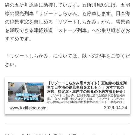
線の五所川原駅に隣接しています。五所川原駅には、五能
線の観光列車「リゾートしらかみ」も停車します。日本海
の絶景車窓を楽しめる「リゾートしらかみ」から、雪景色
を満喫できる津軽鉄道「ストーブ列車」への乗り継ぎがお
すすめです。
「リゾートしらかみ」については、以下の記事をご覧くだ
さい。
【リゾートしらかみ乗車ガイド】五能線の観光列
車で日本海の絶景車窓を楽しもう！ おすすめの
座席、指定席・車内での飲食の予約方法を紹介！
「リゾートしらかみ」は日本海に沿う五能線を走る観光列
車。【ひさの乗り鉄ブログ】では、「リゾートしらかみ」
から眺められる日本海の絶景車窓のポイント、車内の様
子、最新の運転日とダイヤ、指定席の予約方法、おすすめ
2026.04.24
www.kzlifelog.com
の座席、車内での食事情について、わかりやすく紹介しま
す。