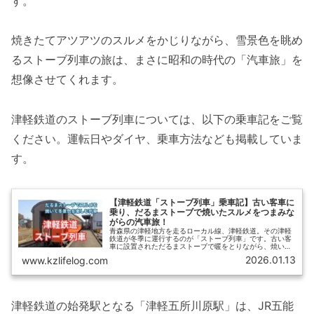
す。
焼きたてアツアツのスルメをかじりながら、雪景色を眺め
るストーブ列車の旅は、まさに昭和の時代の「汽車旅」を
想像させてくれます。
津軽鉄道のストーブ列車については、以下の乗車記をご覧
ください。運転日やダイヤ、乗車方法なども掲載していま
す。
【津軽鉄道「ストーブ列車」乗車記】古い客車に
乗り、だるまストーブで焼いたスルメをつまみな
がらの汽車旅！
青森県の津軽地方を走るローカル線、津軽鉄道。その津軽
鉄道が冬季に運行するのが「ストーブ列車」です。古い客
車に設置されただるまストーブで暖をとりながら、焼いた
スルメを食べながら旅ができる、とてもレトロな列車で
2026.01.13
www.kzlifelog.com
す。【ひさの乗り鉄ブログ】では、津軽鉄道「ストーブ列
車」の最新情報に加えて、乗車記をお届けします。
津軽鉄道の始発駅となる「津軽五所川原駅」は、JR五能