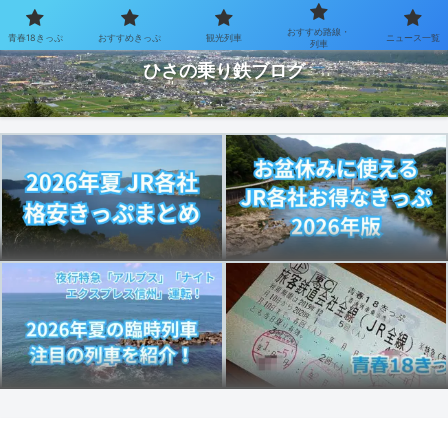
おすすめ路線・
青春18きっぷ
おすすめきっぷ
観光列車
ニュース一覧
お得なきっぷで乗り鉄を楽しむブログ
列車
ひさの乗り鉄ブログ