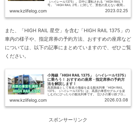
（ハイレール1375）。日中に運転される「HIGH RAIL 1
号」「HIGH RAIL 2号」に対して、景色の見えない夜間に
運転されるのが「HIGH RAIL 星空」です。今回、この
2023.02.25
www.kzlifelog.com
「HIGH RAIL 星空」に小淵沢から佐久平まで乗車してみま
したので、乗車レポートをお届けします。野辺山駅での
「星空観察会」など、イベント重視の観光列車です。
また、「HIGH RAIL 星空」を含む「HIGH RAIL 1375」の
車内の様子や、指定席券の予約方法、おすすめの座席など
については、以下の記事にまとめていますので、ぜひご覧
ください。
小海線「HIGH RAIL 1375」（ハイレール1375）
に乗ろう！ おすすめの座席・指定席券の予約方
法を解説します！
高原路線として有名小海線を走る観光列車「HIGH RAIL
1375」（ハイレール1375）は、高原の車窓やグルメを楽
しむのにぴったりの観光列車です。【ひさの乗り鉄ブロ
グ】では「HIGH RAIL 1375」の車内の様子を紹介するとと
2026.03.08
www.kzlifelog.com
もに、指定席券の予約・購入方法、おすすめの座席、車内
での食事情などについてわかりやすく解説します。
スポンサーリンク