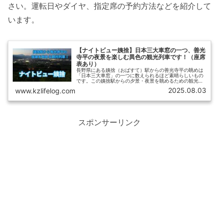
さい。運転日やダイヤ、指定席の予約方法などを紹介して
います。
【ナイトビュー姨捨】日本三大車窓の一つ、善光
寺平の夜景を楽しむ異色の観光列車です！（座席
表あり）
長野県にある姨捨（おばすて）駅からの善光寺平の眺めは
「日本三大車窓」の一つに数えられるほど素晴らしいもの
です。この姨捨駅からの夕景・夜景を眺めるための観光列
車が「ナイトビュー姨捨」です。今回、「ナイトビュー姨
2025.08.03
www.kzlifelog.com
捨」に乗車してきましたので、その様子を詳しくご紹介し
ます。
スポンサーリンク