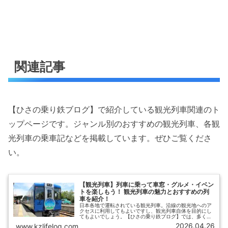
関連記事
【ひさの乗り鉄ブログ】で紹介している観光列車関連のト
ップページです。ジャンル別のおすすめの観光列車、各観
光列車の乗車記などを掲載しています。ぜひご覧くださ
い。
【観光列車】列車に乗って車窓・グルメ・イベン
トを楽しもう！ 観光列車の魅力とおすすめの列
車を紹介！
日本各地で運転されている観光列車。沿線の観光地へのア
クセスに利用してもよいですし、観光列車自体を目的にし
てもよいでしょう。【ひさの乗り鉄ブログ】では、多くの
観光列車に乗車してきた筆者が、観光列車の魅力と、車
2026.04.26
www.kzlifelog.com
窓・グルメ・イベント等のジャンル別におすすめの観光列