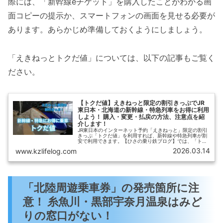
際には、「新幹線eチケット」を購入したことがわかる画
面コピーの提示か、スマートフォンの画面を見せる必要が
あります。あらかじめ準備しておくようにしましょう。
「えきねっとトクだ値」については、以下の記事もご覧く
ださい。
【トクだ値】えきねっと限定の割引きっぷでJR
東日本・北海道の新幹線・特急列車をお得に利用
しよう！ 購入・変更・払戻の方法、注意点を紹
介します！
JR東日本のインターネット予約「えきねっと」限定の割引
きっぷ「トクだ値」を利用すれば、新幹線や特急列車が割
安で利用できます。【ひさの乗り鉄ブログ】では、「トク
だ値」の最新情報に加えて、基本的な使い方や購入方法、
2026.03.14
www.kzlifelog.com
変更や払い戻し（キャンセル）の注意点、上手な利用法を
ご紹介します。
「北陸周遊乗車券」の発売箇所に注
意！ 糸魚川・黒部宇奈月温泉はみど
りの窓口がない！