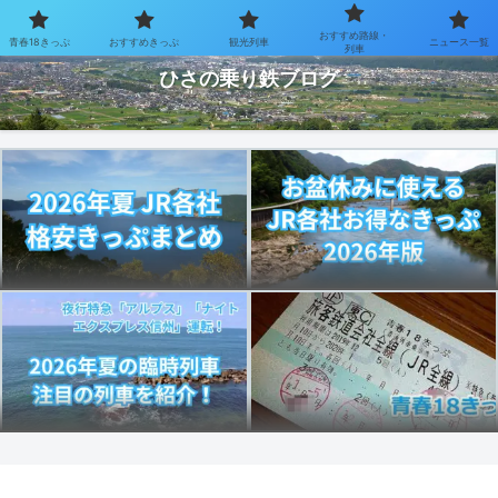
おすすめ路線・
青春18きっぷ
おすすめきっぷ
観光列車
ニュース一覧
お得なきっぷで乗り鉄を楽しむブログ
列車
ひさの乗り鉄ブログ