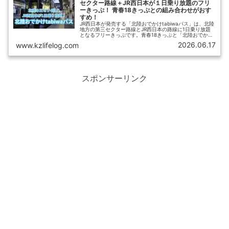
セクター路線＋JR西日本が１日乗り放題のフリ
ーきっぷ！ 青春18きっぷとの組み合わせがおす
すめ！
JR西日本が発売する「北陸おでかけtabiwaパス」は、北陸
地方の第三セクター路線とJR西日本の路線に1日乗り放題
となるフリーきっぷです。青春18きっぷと「北陸おでかけ
tabiwaパス」を組み合わせることで、北陸エリアをお得に
2026.06.17
www.kzlifelog.com
移動できます。【ひさの乗り鉄ブログ】では「北陸おでか
けtabiwaパス」の概要とおすすめの使い方をご紹介しま
す。
スポンサーリンク