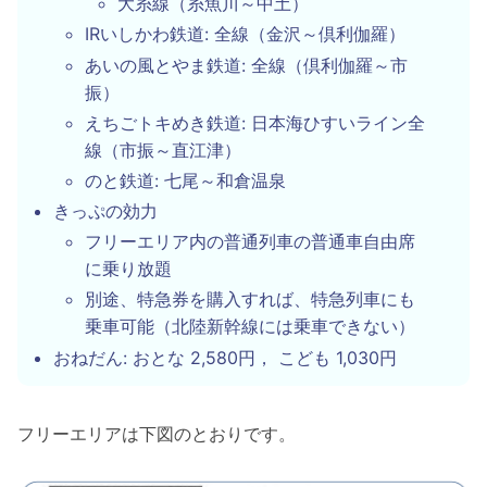
大糸線（糸魚川～中土）
IRいしかわ鉄道: 全線（金沢～倶利伽羅）
あいの風とやま鉄道: 全線（倶利伽羅～市
振）
えちごトキめき鉄道: 日本海ひすいライン全
線（市振～直江津）
のと鉄道: 七尾～和倉温泉
きっぷの効力
フリーエリア内の普通列車の普通車自由席
に乗り放題
別途、特急券を購入すれば、特急列車にも
乗車可能（北陸新幹線には乗車できない）
おねだん: おとな 2,580円， こども 1,030円
フリーエリアは下図のとおりです。