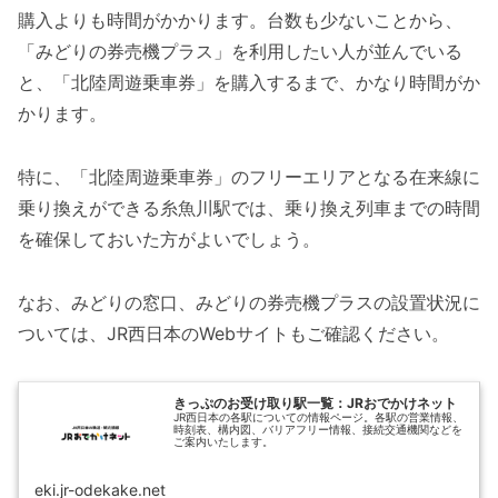
購入よりも時間がかかります。台数も少ないことから、
「みどりの券売機プラス」を利用したい人が並んでいる
と、「北陸周遊乗車券」を購入するまで、かなり時間がか
かります。
特に、「北陸周遊乗車券」のフリーエリアとなる在来線に
乗り換えができる糸魚川駅では、乗り換え列車までの時間
を確保しておいた方がよいでしょう。
なお、みどりの窓口、みどりの券売機プラスの設置状況に
ついては、JR西日本のWebサイトもご確認ください。
きっぷのお受け取り駅一覧：JRおでかけネット
JR西日本の各駅についての情報ページ。各駅の営業情報、
時刻表、構内図、バリアフリー情報、接続交通機関などを
ご案内いたします。
eki.jr-odekake.net