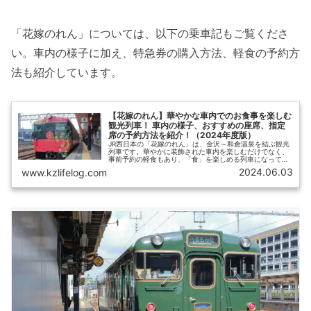
「花嫁のれん」については、以下の乗車記もご覧くださ
い。車内の様子に加え、特急券の購入方法、軽食の予約方
法も紹介しています。
【花嫁のれん】華やかな車内でのお食事を楽しむ
観光列車！ 車内の様子、おすすめの座席、指定
席の予約方法を紹介！（2024年度版）
JR西日本の「花嫁のれん」は、金沢～和倉温泉を結ぶ観光
列車です。華やかに装飾された車内を楽しむだけでなく、
事前予約の軽食もあり、「食」を楽しめる列車になってい
ます。【ひさの乗り鉄ブログ】では「花嫁のれん」の乗車
2024.06.03
www.kzlifelog.com
記に加えて、おすすめの座席や指定席・軽食の予約方法も
紹介します。