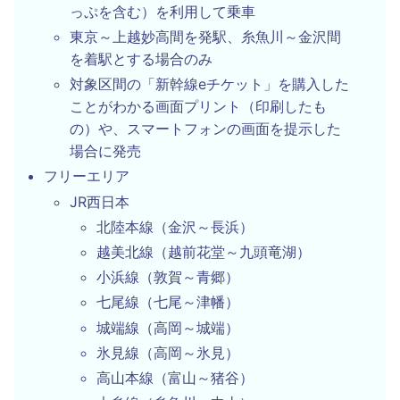
っぷを含む）を利用して乗車
東京～上越妙高間を発駅、糸魚川～金沢間
を着駅とする場合のみ
対象区間の「新幹線eチケット」を購入した
ことがわかる画面プリント（印刷したも
の）や、スマートフォンの画面を提示した
場合に発売
フリーエリア
JR西日本
北陸本線（金沢～長浜）
越美北線（越前花堂～九頭竜湖）
小浜線（敦賀～青郷）
七尾線（七尾～津幡）
城端線（高岡～城端）
氷見線（高岡～氷見）
高山本線（富山～猪谷）