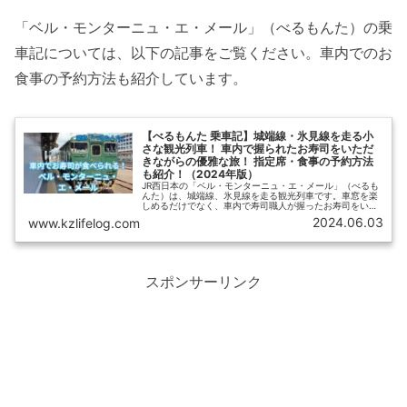
「ベル・モンターニュ・エ・メール」（べるもんた）の乗
車記については、以下の記事をご覧ください。車内でのお
食事の予約方法も紹介しています。
【べるもんた 乗車記】城端線・氷見線を走る小
さな観光列車！ 車内で握られたお寿司をいただ
きながらの優雅な旅！ 指定席・食事の予約方法
も紹介！（2024年版）
JR西日本の「ベル・モンターニュ・エ・メール」（べるも
んた）は、城端線、氷見線を走る観光列車です。車窓を楽
しめるだけでなく、車内で寿司職人が握ったお寿司をいた
だける、小さいながら優雅な旅ができる観光列車です。
2024.06.03
www.kzlifelog.com
【ひさの乗り鉄ブログ】では「べるもんた」の乗車記に加
えて、指定席・食事の予約方法も紹介します。
スポンサーリンク