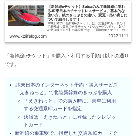
【新幹線eチケット】Suicaのみで新幹線に乗れ
るJR東日本のチケットレスサービス、基本的な
使い方、紙のきっぷとの違い、変更・払い戻しに
ついて紹介します！
JR東日本の「新幹線eチケット」は、交通系ICカードだけ
で新幹線に乗車できるチケットレスサービスです。【ひさ
の乗り鉄ブログ】の本記事では、「新幹線eチケット」の
購入方法に加えて、紙のきっぷや従来の「えきねっと」と
2022.11.11
www.kzlifelog.com
の違い、払い戻し・変更の方法、「えきねっとトクだ値」
などの割引サービスとの関係などについて、わかりやすく
紹介します。
「新幹線eチケット」を購入・利用する手順は以下の通り
です。
JR東日本のインターネット予約・購入サービス
「えきねっと」で北陸新幹線のきっぷを購入
「えきねっと」での購入時に、乗車に利用
する交通系ICカードを指定
決済は「えきねっと」に登録したクレジッ
トカード
新幹線の乗車駅で、指定した交通系ICカードで