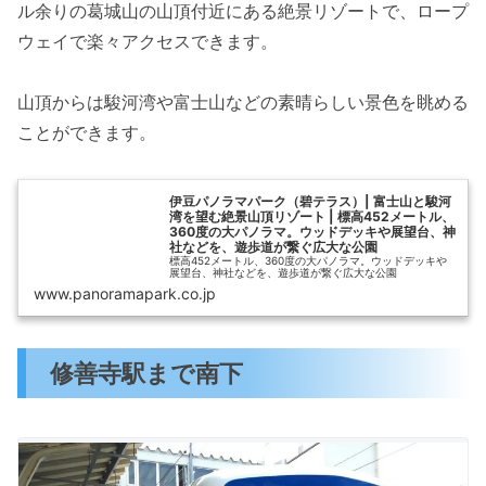
ル余りの葛城山の山頂付近にある絶景リゾートで、ロープ
ウェイで楽々アクセスできます。
山頂からは駿河湾や富士山などの素晴らしい景色を眺める
ことができます。
伊豆パノラマパーク（碧テラス）| 富士山と駿河
湾を望む絶景山頂リゾート | 標高452メートル、
360度の大パノラマ。ウッドデッキや展望台、神
社などを、遊歩道が繋ぐ広大な公園
標高452メートル、360度の大パノラマ。ウッドデッキや
展望台、神社などを、遊歩道が繋ぐ広大な公園
www.panoramapark.co.jp
修善寺駅まで南下