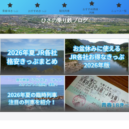
おすすめ路線・
青春18きっぷ
おすすめきっぷ
観光列車
ニュース一覧
お得なきっぷで乗り鉄を楽しむブログ
列車
ひさの乗り鉄ブログ