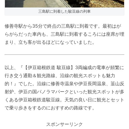
三島駅に到着した駿豆線の列車
修善寺駅から35分で終点の三島駅に到着です。最初はが
らがらだった車内も、三島駅に到着するころには座席が埋
まり、立ち客が出るほどになっていました。
以上、『【伊豆箱根鉄道 駿豆線】3両編成の電車が頻繁に
行き交う通勤＆観光路線、沿線の観光スポットも魅力
的！』でした。沿線に修善寺温泉や伊豆長岡温泉、韮山反
射炉、伊豆の国パノラマパークといった観光スポットが多
くある伊豆箱根鉄道駿豆線。天気の良い日に観光とセット
で乗り歩きをするのにおすすめの路線です。
スポンサーリンク