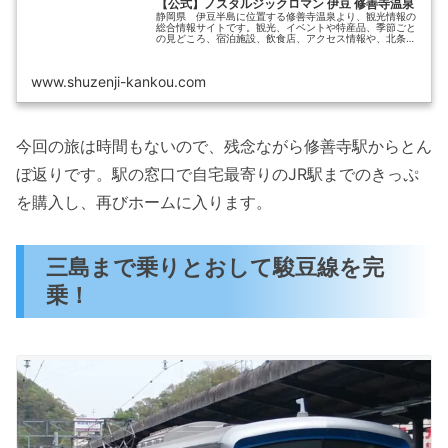
【公式】ノスタルジックロマン 伊豆 修善寺温泉
静岡県 伊豆半島に位置する修善寺温泉より、観光情報の
総合情報サイトです。観光、イベントや特産品、季節ごと
の見どころ、宿泊施設、飲食店、アクセス情報や、北条
氏、源氏にまつわる史跡など。ノスタルジックロマン修善
寺温泉へ、是非お越しください。
www.shuzenji-kankou.com
今回の旅は時間もないので、残念ながら修善寺駅からとん
ぼ返りです。駅の窓口で自宅最寄りのJR駅までのきっぷ
を購入し、再びホームに入ります。
三島まで乗りとおして駿豆線を完
乗！