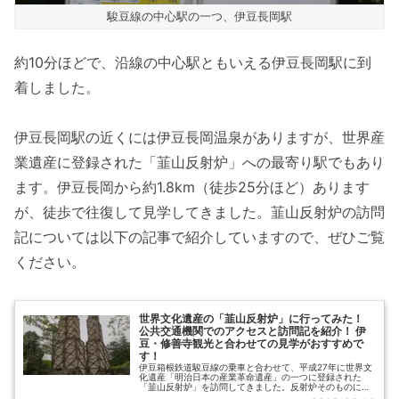
駿豆線の中心駅の一つ、伊豆長岡駅
約10分ほどで、沿線の中心駅ともいえる伊豆長岡駅に到
着しました。
伊豆長岡駅の近くには伊豆長岡温泉がありますが、世界産
業遺産に登録された「韮山反射炉」への最寄り駅でもあり
ます。伊豆長岡から約1.8km（徒歩25分ほど）あります
が、徒歩で往復して見学してきました。韮山反射炉の訪問
記については以下の記事で紹介していますので、ぜひご覧
ください。
世界文化遺産の「韮山反射炉」に行ってみた！
公共交通機関でのアクセスと訪問記を紹介！ 伊
豆・修善寺観光と合わせての見学がおすすめで
す！
伊豆箱根鉄道駿豆線の乗車と合わせて、平成27年に世界文
化遺産「明治日本の産業革命遺産」の一つに登録された
「韮山反射炉」を訪問してきました。反射炉そのものに加
えて、最近オープンしたガイダンスセンターを見学するこ