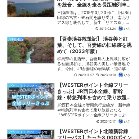
を統合、全線を走る長距離列車の
ダイヤ・乗り継ぎを紹介します！
三陸鉄道は、2019年3月23日に、旧JR山
田線の宮古～釜石間を譲り受け、南北リ
アス線と統合して、新生「リアス線」を
開業しました。盛～久慈間の総延長は
2019.03.24
ひさ
163kmとなり、第三セクター鉄道では日
本一の営業距離となります。注目はリア
【吾妻渓谷散策記】 渓谷美と紅
汽車旅-観光
ス線のダイヤで...
葉、そして、吾妻線の旧線跡を眺
めて（2023年版）
群馬県の北西部、吾妻川の上流域に広が
る吾妻渓谷は、渓谷美の美しい景勝地で
す。今回、JR吾妻線の岩島駅・道の駅
「あがつま峡」から、吾妻渓谷沿いに散
2020.11.07
2023.10.10
ひさ
策をしてきました。紅葉は終わりかけで
したが、八ッ場ダム建設で新線に付け替
【WESTERポイント全線フリー
ノウハウ-おトクなきっぷ
えられた吾妻線の旧線跡な...
きっぷ】JR西日本全線、新幹
線・特急列車を含めて乗り放題の
格安フリーきっぷ！（2026年冬
JR西日本全線と智頭急行全線が、新幹線
春版）
や特急列車も含めて乗り放題となる
「WESTERポイント全線フリーきっぷ」
が発売。全ポイント版は10000ポイント
2025.12.17
ひさ
で、2日間、JR西日本全線が乗り放題の
超格安フリーパスです。WESTERポイン
【WESTERポイント北陸新幹線
ノウハウ-おトクなきっぷ
トを貯めている方は必見のきっぷ！
フリーパス】たった3,000ポイン