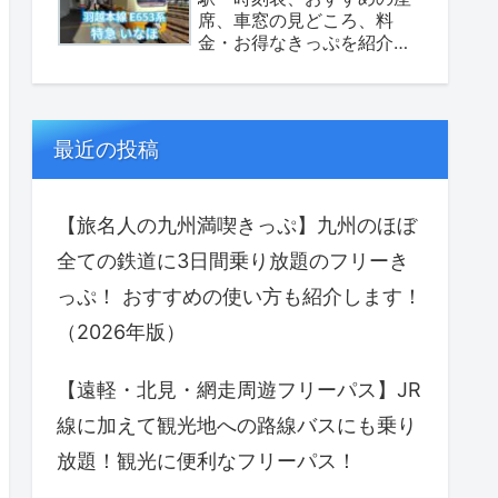
席、車窓の見どころ、料
金・お得なきっぷを紹介し
ます！（座席表あり）
最近の投稿
【旅名人の九州満喫きっぷ】九州のほぼ
全ての鉄道に3日間乗り放題のフリーき
っぷ！ おすすめの使い方も紹介します！
（2026年版）
【遠軽・北見・網走周遊フリーパス】JR
線に加えて観光地への路線バスにも乗り
放題！観光に便利なフリーパス！