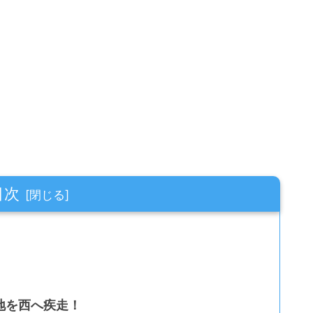
目次
地を西へ疾走！