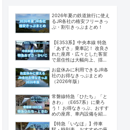
2026年夏の鉄道旅行に使え
るJR各社の格安フリーきっ
ぷ・割引きっぷまとめ！
【E353系】中央本線 特急
「あずさ」乗車記！ 改良さ
れた座席・広々とした客室
で居住性は大幅向上、揺れ
も少なく乗り心地は上々！
お盆休みに利用できるJR各
（座席表・荷物置場の情報
社のお得なきっぷまとめ
あり）
（2026年版）
常磐線特急「ひたち」「と
きわ」（E657系）に乗ろ
う！ お得なきっぷ、おすす
めの座席、車内設備を紹介
します！（2026年版）
【特急「いなほ」】停車
駅・時刻表、おすすめの座