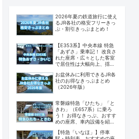
2026年夏の鉄道旅行に使え
るJR各社の格安フリーきっ
ぷ・割引きっぷまとめ！
【E353系】中央本線 特急
「あずさ」乗車記！ 改良さ
れた座席・広々とした客室
で居住性は大幅向上、揺れ
も少なく乗り心地は上々！
お盆休みに利用できるJR各
（座席表・荷物置場の情報
社のお得なきっぷまとめ
あり）
（2026年版）
常磐線特急「ひたち」「と
きわ」（E657系）に乗ろ
う！ お得なきっぷ、おすす
めの座席、車内設備を紹介
します！（2026年版）
【特急「いなほ」】停車
駅・時刻表、おすすめの座