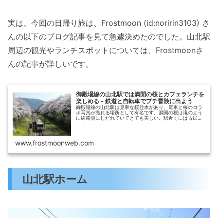
実は、今回の日帰り旅は、Frostmoon (id:noririn3103) さ
んの以下のブログ記事を見て急遽決めたのでした。山北駅
周辺の観光やランチスポットについては、Frostmoonさ
んの記事が詳しいです。
御殿場線の山北駅では満開の桜とカフェランチを
楽しめる - 鉄道と自転車でプチ冒険に出よう
御殿場線の山北駅は見事な桜並木があり、電車と桜のコラ
ボ写真が撮れる場所として有名です。満開の桜は滝のよう
に線路側にしだれていてとても美しい。駅近くには古民家
カフェもあり、桜の時期の散策はオススメです。
www.frostmoonweb.com
山北駅ホーム