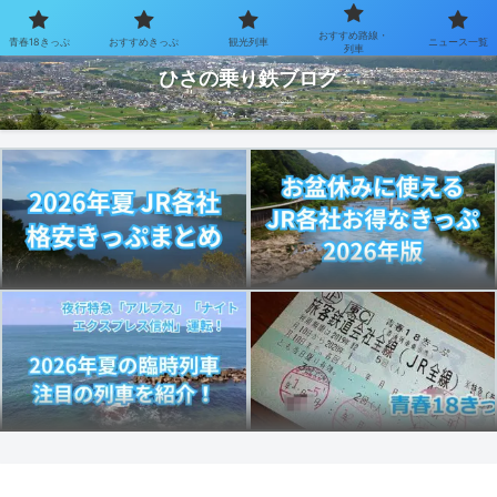
おすすめ路線・
青春18きっぷ
おすすめきっぷ
観光列車
ニュース一覧
お得なきっぷで乗り鉄を楽しむブログ
列車
ひさの乗り鉄ブログ