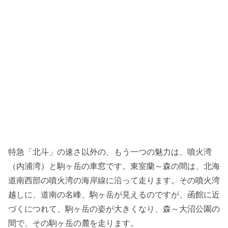
特急「北斗」の速さ以外の、もう一つの魅力は、噴火湾
（内浦湾）と駒ヶ岳の車窓です。東室蘭～森の間は、北海
道南西部の噴火湾の海岸線に沿って走ります。その噴火湾
越しに、道南の名峰、駒ヶ岳が見えるのですが、函館に近
づくにつれて、駒ヶ岳の姿が大きくなり、森～大沼公園の
間で、その駒ヶ岳の麓を走ります。