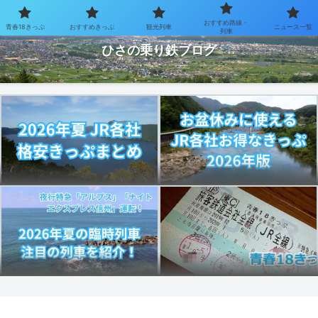
おすすめ路線・
青春18きっぷ
おすすめきっぷ
観光列車
ニュース一覧
お得なきっぷで乗り鉄を楽しむブログ
列車
ひさの乗り鉄ブログ