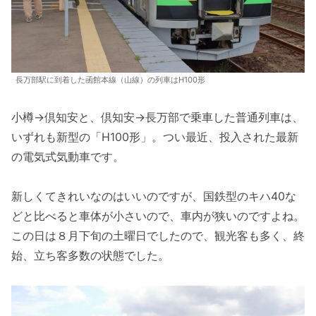
長万部駅に到着した函館本線（山線）の列車はH100形
小樽→倶知安と、倶知安→長万部で乗車した普通列車は、
いずれも新型の「H100形」。つい最近、投入された最新
の電気式気動車です。
新しくてきれいなのはいいのですが、国鉄型のキハ40な
どと比べると車体が小さいので、車内が狭いのですよね。
この日は８月下旬の土曜日でしたので、観光客も多く、終
始、立ち客多数の状態でした。