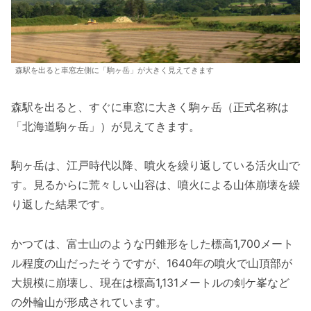
森駅を出ると車窓左側に「駒ヶ岳」が大きく見えてきます
森駅を出ると、すぐに車窓に大きく駒ヶ岳（正式名称は
「北海道駒ヶ岳」）が見えてきます。
駒ヶ岳は、江戸時代以降、噴火を繰り返している活火山で
す。見るからに荒々しい山容は、噴火による山体崩壊を繰
り返した結果です。
かつては、富士山のような円錐形をした標高1,700メート
ル程度の山だったそうですが、1640年の噴火で山頂部が
大規模に崩壊し、現在は標高1,131メートルの剣ケ峯など
の外輪山が形成されています。