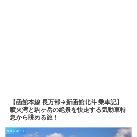
【函館本線 長万部→新函館北斗 乗車記】
噴火湾と駒ヶ岳の絶景を快走する気動車特
急から眺める旅！
乗車レポート