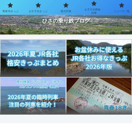
おすすめ路線・
青春18きっぷ
おすすめきっぷ
観光列車
ニュース一覧
お得なきっぷで乗り鉄を楽しむブログ
列車
ひさの乗り鉄ブログ