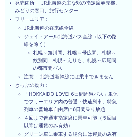
発売箇所： JR北海道の主な駅の指定席券売機、
みどりの窓口、旅行センター
フリーエリア：
JR北海道の在来線全線
ジェイ・アール北海道バス全線（以下の路
線を除く）
札幌～旭川間、札幌～帯広間、札幌～
紋別間、札幌～えりも、札幌～広尾間
の都市間バス
注意： 北海道新幹線には乗車できません
きっぷの効力：
「HOKKAIDO LOVE! 6日間周遊パス」単体
でフリーエリア内の普通・快速列車、特急
列車の普通車自由席に6日間乗り放題
４回まで普通車指定席に乗車可能（５回目
以降は運賃のみ有効）
グリーン車に乗車する場合には運賃のみ有