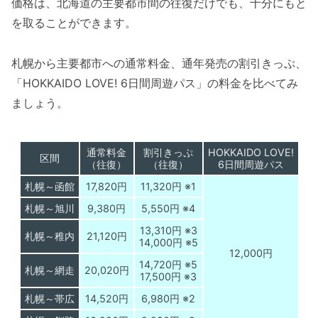
価格は、北海道の主要都市間の往復だけでも、十分にもと
を取ることができます。
札幌から主要都市への通常料金、通年発売の割引きっぷ、
「HOKKAIDO LOVE! 6日間周遊パス」の料金を比べてみ
ましょう。
通常料金
割引きっぷ
HOKKAIDO LOVE!
区間
（往復）
（往復）
6日間周遊パス
札幌～函館
17,820円
11,320円 ※1
札幌～旭川
9,380円
5,550円 ※4
13,310円 ※3
札幌～稚内
21,120円
14,000円 ※5
12,000円
14,720円 ※5
札幌～網走
20,020円
17,500円 ※3
札幌～帯広
14,520円
6,980円 ※2