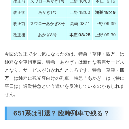
改正前
スワローあかぎ1号
上野 18:00
本庄 19:16
改正後
あかぎ1号
上野 18:00
鴻巣 18:49
改正前
スワローあかぎ8号
高崎 08:11
上野 09:39
改正後
あかぎ8号
本庄 08:25
上野 09:39
今回の改正で少し気になったのは、特急「草津・四万」は
純粋な全車指定席、特急「あかぎ」は新たな着席サービス
となり、サービスが分かれたところです。特急「草津・四
万」は純粋に観光客向けの列車、特急「あかぎ」は（特に
平日は）通勤特急という違いを反映しているのかもしれま
せん。
651系は引退？ 臨時列車で残る？