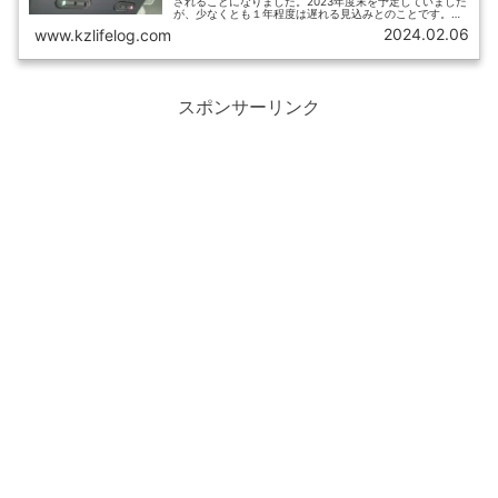
されることになりました。2023年度末を予定していました
が、少なくとも１年程度は遅れる見込みとのことです。普
通列車グリーン車のでは初の両開きドアの導入など、他路
2024.02.06
www.kzlifelog.com
線との違いもあります。この記事では、中央線快速・青梅
線へのグリーン車導入について、わかっていることをまと
めます。
スポンサーリンク