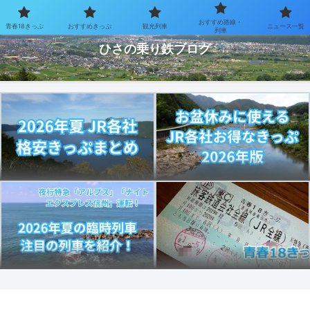
おすすめ路線・
青春18きっぷ
おすすめきっぷ
観光列車
ニュース一覧
お得なきっぷで乗り鉄を楽しむブログ
列車
ひさの乗り鉄ブログ