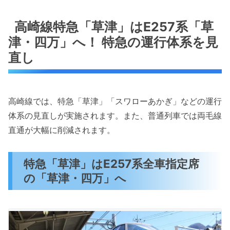
高崎線特急「草津」はE257系「草
津・四万」へ！ 特急の運行体系を見
直し
高崎線では、特急「草津」「スワローあかぎ」などの運行
体系の見直しが実施されます。また、普通列車では両毛線
直通が大幅に削減されます。
特急「草津」はE257系全車指定席
の「草津・四万」へ