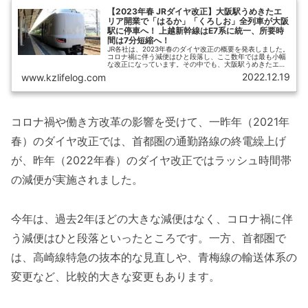
【2023年春 JRダイヤ改正】大阪駅うめきたエ
リア開業で「はるか」「くろしお」全列車が大阪
駅に停車へ！ 上越新幹線はE7系に統一、所要時
間は7分短縮へ！
JR各社は、2023年春のダイヤ改正の概要を発表しました。
コロナ禍に伴う減便はひと段落し、ここ数年では最も小幅
な改正になっています。その中でも、大阪駅うめきたエリ
アの開業が最も大きなトピックでしょう。また、上越新幹
2022.12.19
www.kzlifelog.com
線は全列車をE7系に統一、最高速度が275km/hとなり、所
要時間が大幅に短縮されます。【ひさの乗り鉄ブログ】で
は乗り鉄的な視点で興味深いトピックをまとめます。
コロナ禍や働き方改革の影響を受けて、一昨年（2021年
春）のダイヤ改正では、首都圏の通勤路線の終電繰上げ
が、昨年（2022年春）のダイヤ改正ではラッシュ時間帯
の減便が実施されました。
今年は、過去2年ほどの大きな減便はなく、コロナ禍に伴
う減便はひと段落といったところです。一方、首都圏で
は、高崎線特急の抜本的な見直しや、青梅線の輸送体系の
変更など、比較的大きな変更もあります。