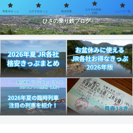
おすすめ路線・
青春18きっぷ
おすすめきっぷ
観光列車
ニュース一覧
お得なきっぷで乗り鉄を楽しむブログ
列車
ひさの乗り鉄ブログ