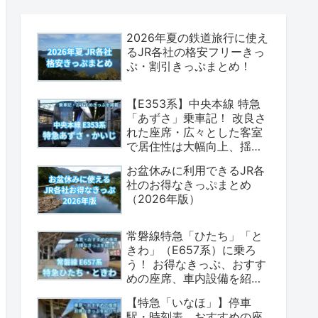
2026年夏の鉄道旅行に使え
るJR各社の格安フリーきっ
ぷ・割引きっぷまとめ！
【E353系】中央本線 特急
「あずさ」乗車記！ 改良さ
れた座席・広々とした客室
で居住性は大幅向上、揺れ
も少なく乗り心地は上々！
お盆休みに利用できるJR各
（座席表・荷物置場の情報
社のお得なきっぷまとめ
あり）
（2026年版）
常磐線特急「ひたち」「と
きわ」（E657系）に乗ろ
う！ お得なきっぷ、おすす
めの座席、車内設備を紹介
します！（2026年版）
【特急「いなほ」】停車
駅・時刻表、おすすめの座