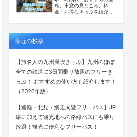
席、車窓の見どころ、料
金・お得なきっぷを紹介し
ます！（座席表あり）
最近の投稿
【旅名人の九州満喫きっぷ】九州のほぼ
全ての鉄道に3日間乗り放題のフリーき
っぷ！ おすすめの使い方も紹介します！
（2026年版）
【遠軽・北見・網走周遊フリーパス】JR
線に加えて観光地への路線バスにも乗り
放題！観光に便利なフリーパス！