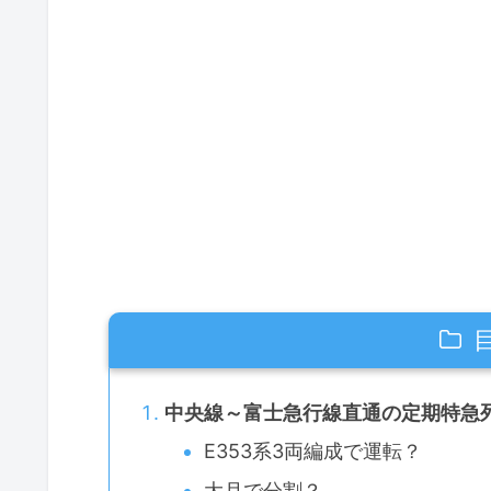
中央線～富士急行線直通の定期特急
E353系3両編成で運転？
大月で分割？