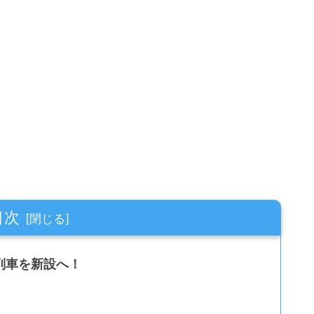
目次
列車を新設へ！