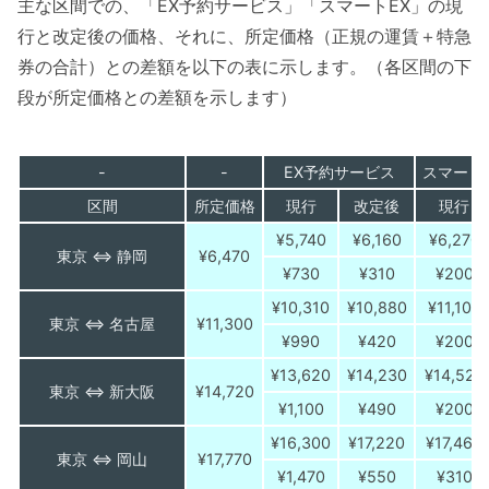
主な区間での、「EX予約サービス」「スマートEX」の現
行と改定後の価格、それに、所定価格（正規の運賃＋特急
券の合計）との差額を以下の表に示します。（各区間の下
段が所定価格との差額を示します）
-
-
EX予約サービス
スマート
区間
所定価格
現行
改定後
現行
¥5,740
¥6,160
¥6,270
東京 ⇔ 静岡
¥6,470
¥730
¥310
¥200
¥10,310
¥10,880
¥11,100
東京 ⇔ 名古屋
¥11,300
¥990
¥420
¥200
¥13,620
¥14,230
¥14,520
東京 ⇔ 新大阪
¥14,720
¥1,100
¥490
¥200
¥16,300
¥17,220
¥17,460
東京 ⇔ 岡山
¥17,770
¥1,470
¥550
¥310