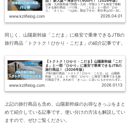
品！ 新大阪～博多が11,600円！（2026年版）
山陽・九州新幹線で関西～九州・中国エリアを格安で移動
できる旅行商品「バリ得」。「こだま」と一部の「ひか
り」「さくら」「つばめ」限定ですが、割引率は20～30％
以上で他の割引きっぷの追随を許しません。【ひさの乗り
2026.04.01
www.kzlifelog.com
鉄ブログ】では「バリ得」の最新情報に加えて、予約方
法、利用上の注意点をわかりやすく紹介します。
同じく、山陽新幹線「こだま」に格安で乗車できるJTBの
旅行商品「トクトク！ひかり・こだま」の紹介記事です。
【トクトク！ひかり・こだま】山陽新幹線「こだ
ま」と一部「ひかり」に激安で乗車できるJTBの
旅行商品！（2026年版）
JTBの旅行商品「トクトク！ひかり・こだま」は、山陽新
幹線「こだま」と一部の「ひかり」に格安で乗車できる旅
行商品です。きわめて「きっぷ」に近いにもかかわらず20
～30％引きとかなりお得です。【ひさの乗り鉄ブログ】で
2026.01.13
www.kzlifelog.com
は、「トクトク！ひかり・こだま」の概要とおすすめの使
い方、利用時の注意点をわかりやすく紹介します。
上記の旅行商品も含め、山陽新幹線のお得なきっぷをまと
めて紹介している記事です。使い分けの方法も解説してい
ますので、ぜひご覧ください。