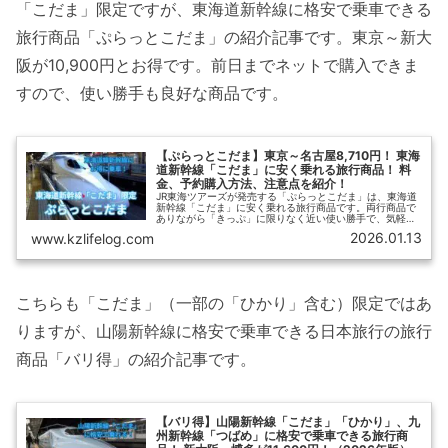
「こだま」限定ですが、東海道新幹線に格安で乗車できる
旅行商品「ぷらっとこだま」の紹介記事です。東京～新大
阪が10,900円とお得です。前日までネットで購入できま
すので、使い勝手も良好な商品です。
【ぷらっとこだま】東京～名古屋8,710円！ 東海
道新幹線「こだま」に安く乗れる旅行商品！ 料
金、予約購入方法、注意点を紹介！
JR東海ツアーズが発売する「ぷらっとこだま」は、東海道
新幹線「こだま」に安く乗れる旅行商品です。両行商品で
ありながら「きっぷ」に限りなく近い使い勝手で、気軽に
利用できます。【ひさの乗り鉄ブログ】では「ぷらっとこ
2026.01.13
www.kzlifelog.com
だま」の概要・料金に加えて、他の割引きっぷとの比較、
予約購入方法、乗車方法、利用上の注意点についてわかり
やすく解説します。
こちらも「こだま」（一部の「ひかり」含む）限定ではあ
りますが、山陽新幹線に格安で乗車できる日本旅行の旅行
商品「バリ得」の紹介記事です。
【バリ得】山陽新幹線「こだま」「ひかり」、九
州新幹線「つばめ」に格安で乗車できる旅行商