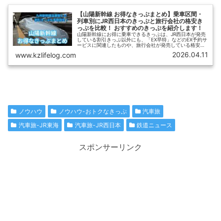
【山陽新幹線 お得なきっぷまとめ】乗車区間・
列車別にJR西日本のきっぷと旅行会社の格安き
っぷを比較！ おすすめのきっぷを紹介します！
山陽新幹線にお得に乗車できるきっぷは、JR西日本が発売
している割引きっぷ以外にも、「EX早特」などのEX予約サ
ービスに関連したものや、旅行会社が発売している格安き
っぷなど多数あります。【ひさの乗り鉄ブログ】では、山
2026.04.11
www.kzlifelog.com
陽新幹線の主要な割引きっぷを、乗車距離・列車別に、お
すすめのきっぷを紹介します。
ノウハウ
ノウハウ-おトクなきっぷ
汽車旅
汽車旅-JR東海
汽車旅-JR西日本
鉄道ニュース
スポンサーリンク