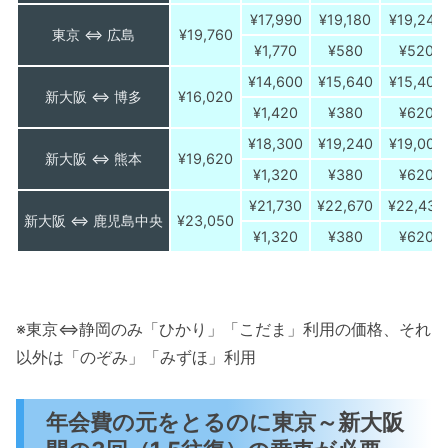
¥17,990
¥19,180
¥19,240
東京 ⇔ 広島
¥19,760
¥1,770
¥580
¥520
¥14,600
¥15,640
¥15,400
新大阪 ⇔ 博多
¥16,020
¥1,420
¥380
¥620
¥18,300
¥19,240
¥19,000
新大阪 ⇔ 熊本
¥19,620
¥1,320
¥380
¥620
¥21,730
¥22,670
¥22,430
新大阪 ⇔ 鹿児島中央
¥23,050
¥1,320
¥380
¥620
※東京⇔静岡のみ「ひかり」「こだま」利用の価格、それ
以外は「のぞみ」「みずほ」利用
年会費の元をとるのに東京～新大阪