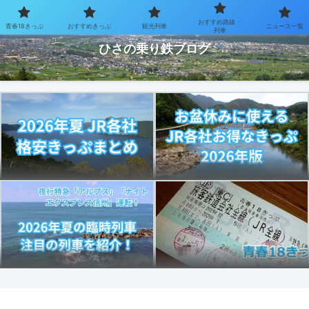
おすすめ路線・
青春18きっぷ
おすすめきっぷ
観光列車
ニュース一覧
お得なきっぷで乗り鉄を楽しむブログ
列車
ひさの乗り鉄ブログ