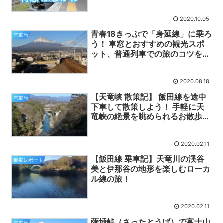
ます！（座席表あり）
2020.10.05
青春18きっぷで「身延線」に乗ろ
汽車旅
う！ 車窓とおすすめの観光スポ
ット、普通列車での旅のコツをご
紹介します！
2020.08.18
【天竜峡 散策記】 飯田線を途中
汽車旅
下車して散策しよう！ 手軽に天
竜峡の絶景を眺められるお散歩コ
ースを紹介！
2020.02.11
【飯田線 乗車記】天竜川の渓谷
乗車レポート
美と伊那谷の地形を楽しむローカ
ル線の旅！
2020.02.11
薩埵峠（さったとうげ）で富士山
汽車旅