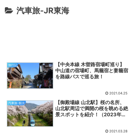
汽車旅-JR東海
【中央本線 木曽路宿場町巡り】
旅行記
中山道の宿場町、馬籠宿と妻籠宿
を路線バスで巡る旅！
2021.04.25
【御殿場線 山北駅】桜の名所、
汽車旅-観光
山北駅周辺で満開の桜を眺める絶
景スポットを紹介！（2023年
版）
2021.03.28