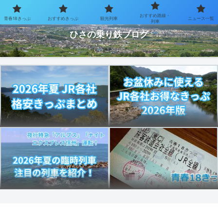
おすすめ路線・
青春18きっぷ
おすすめきっぷ
観光列車
ニュース一覧
お得なきっぷで乗り鉄を楽しむブログ
列車
ひさの乗り鉄ブログ