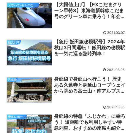
【大幅値上げ】【EXこだまグリ
ノウハウ-おトクなきっぷ
ーン早特3】東海道新幹線こだま
号のグリーン車に乗ろう！年会費
無料のスマートEXでも使える
「EXこだまグリーン早特」でお
2021.03.07
トクにグリーン車に乗車できま
す！
【急行 飯田線秘境駅号】2024年
観光列車
秋は3日間運転！ 飯田線の秘境駅
を一気に巡る臨時列車！
2021.03.05
身延線で身延山へ行こう！ 歴史
汽車旅
ある久遠寺と身延山ロープウェイ
から眺める富士山・南アルプスの
絶景は必見です！
2020.10.05
身延線の特急「ふじかわ」に乗ろ
乗車レポート
う！ 短距離でも利用しやすい特
急列車、おすすめの座席も紹介し