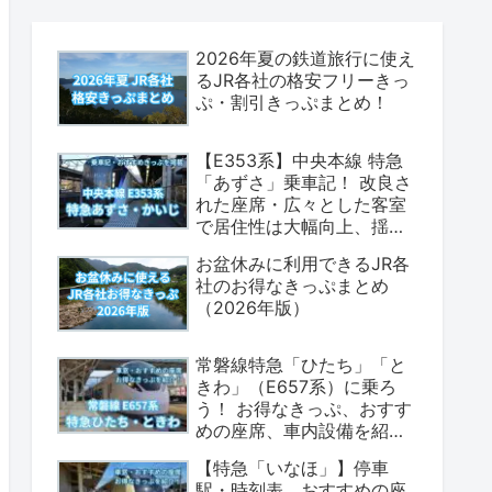
2026年夏の鉄道旅行に使え
るJR各社の格安フリーきっ
ぷ・割引きっぷまとめ！
【E353系】中央本線 特急
「あずさ」乗車記！ 改良さ
れた座席・広々とした客室
で居住性は大幅向上、揺れ
も少なく乗り心地は上々！
お盆休みに利用できるJR各
（座席表・荷物置場の情報
社のお得なきっぷまとめ
あり）
（2026年版）
常磐線特急「ひたち」「と
きわ」（E657系）に乗ろ
う！ お得なきっぷ、おすす
めの座席、車内設備を紹介
します！（2026年版）
【特急「いなほ」】停車
駅・時刻表、おすすめの座