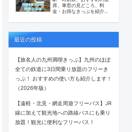
席、車窓の見どころ、料
金・お得なきっぷを紹介し
ます！（座席表あり）
最近の投稿
【旅名人の九州満喫きっぷ】九州のほぼ
全ての鉄道に3日間乗り放題のフリーき
っぷ！ おすすめの使い方も紹介します！
（2026年版）
【遠軽・北見・網走周遊フリーパス】JR
線に加えて観光地への路線バスにも乗り
放題！観光に便利なフリーパス！