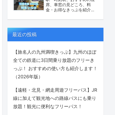
席、車窓の見どころ、料
金・お得なきっぷを紹介し
ます！（座席表あり）
最近の投稿
【旅名人の九州満喫きっぷ】九州のほぼ
全ての鉄道に3日間乗り放題のフリーき
っぷ！ おすすめの使い方も紹介します！
（2026年版）
【遠軽・北見・網走周遊フリーパス】JR
線に加えて観光地への路線バスにも乗り
放題！観光に便利なフリーパス！