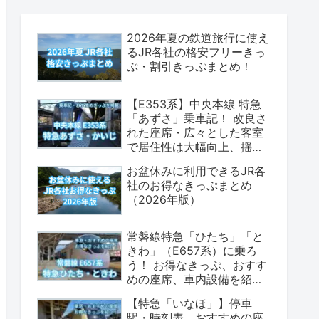
2026年夏の鉄道旅行に使え
るJR各社の格安フリーきっ
ぷ・割引きっぷまとめ！
【E353系】中央本線 特急
「あずさ」乗車記！ 改良さ
れた座席・広々とした客室
で居住性は大幅向上、揺れ
も少なく乗り心地は上々！
お盆休みに利用できるJR各
（座席表・荷物置場の情報
社のお得なきっぷまとめ
あり）
（2026年版）
常磐線特急「ひたち」「と
きわ」（E657系）に乗ろ
う！ お得なきっぷ、おすす
めの座席、車内設備を紹介
します！（2026年版）
【特急「いなほ」】停車
駅・時刻表、おすすめの座