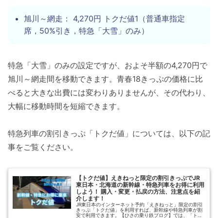
旭川～網走： 4,270円 トクだ値1（普通車指定
席，50%引き，特急「大雪」のみ）
特急「大雪」のみの設定ですが、およそ半額の4,270円で
旭川～網走間を移動できます。青春18きっぷの価格に比
べると大きな出費には変わりありませんが、その代わり、
大幅に移動時間を短縮できます。
特急列車の割引きっぷ「トクだ値」については、以下の記
事をご覧ください。
【トクだ値】えきねっと限定の割引きっぷでJR
東日本・北海道の新幹線・特急列車をお得に利用
しよう！ 購入・変更・払戻の方法、注意点を紹
介します！
JR東日本のインターネット予約「えきねっと」限定の割引
きっぷ「トクだ値」を利用すれば、新幹線や特急列車が割
安で利用できます。【ひさの乗り鉄ブログ】では、「トク