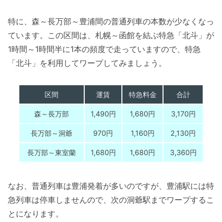
特に、森～長万部～豊浦間の普通列車の本数が少なくなっ
ています。この区間は、札幌～函館を結ぶ特急「北斗」が
1時間～1時間半に1本の頻度で走っていますので、特急
「北斗」を利用してワープしてみましょう。
区間
運賃
特急料金
合計
森～長万部
1,490円
1,680円
3,170円
長万部～洞爺
970円
1,160円
2,130円
長万部～東室蘭
1,680円
1,680円
3,360円
なお、普通列車は豊浦発着が多いのですが、豊浦駅には特
急列車は停車しませんので、次の洞爺駅までワープするこ
とになります。