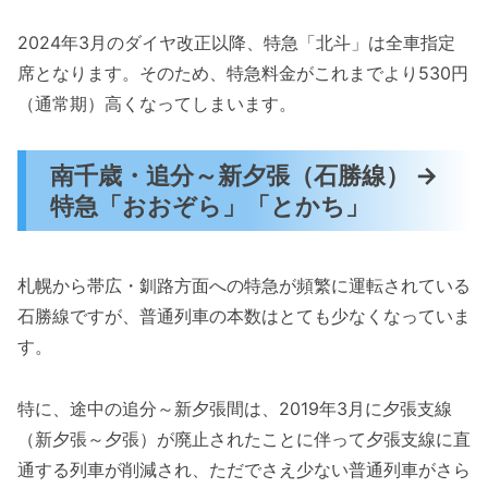
2024年3月のダイヤ改正以降、特急「北斗」は全車指定
席となります。そのため、特急料金がこれまでより530円
（通常期）高くなってしまいます。
南千歳・追分～新夕張（石勝線） →
特急「おおぞら」「とかち」
札幌から帯広・釧路方面への特急が頻繁に運転されている
石勝線ですが、普通列車の本数はとても少なくなっていま
す。
特に、途中の追分～新夕張間は、2019年3月に夕張支線
（新夕張～夕張）が廃止されたことに伴って夕張支線に直
通する列車が削減され、ただでさえ少ない普通列車がさら