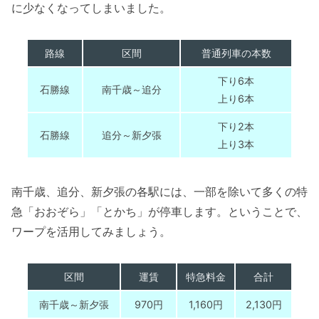
に少なくなってしまいました。
路線
区間
普通列車の本数
下り6本
石勝線
南千歳～追分
上り6本
下り2本
石勝線
追分～新夕張
上り3本
南千歳、追分、新夕張の各駅には、一部を除いて多くの特
急「おおぞら」「とかち」が停車します。ということで、
ワープを活用してみましょう。
区間
運賃
特急料金
合計
南千歳～新夕張
970円
1,160円
2,130円