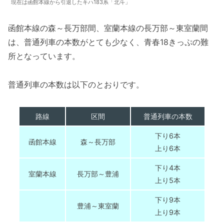
現在は函館本線から引退したキハ183系「北斗」
函館本線の森～長万部間、室蘭本線の長万部～東室蘭間
は、普通列車の本数がとても少なく、青春18きっぷの難
所となっています。
普通列車の本数は以下のとおりです。
路線
区間
普通列車の本数
下り6本
函館本線
森～長万部
上り6本
下り4本
室蘭本線
長万部～豊浦
上り5本
下り9本
豊浦～東室蘭
上り9本