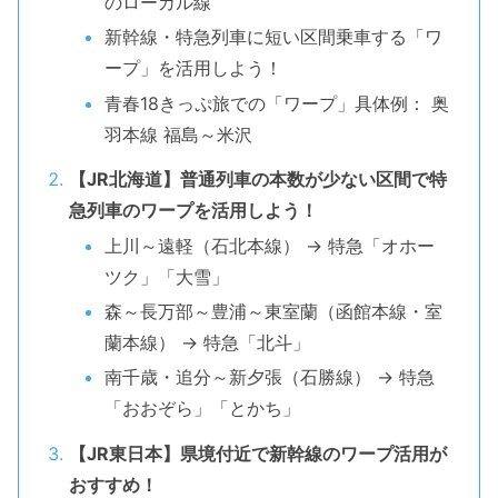
のローカル線
新幹線・特急列車に短い区間乗車する「ワ
ープ」を活用しよう！
青春18きっぷ旅での「ワープ」具体例： 奥
羽本線 福島～米沢
【JR北海道】普通列車の本数が少ない区間で特
急列車のワープを活用しよう！
上川～遠軽（石北本線） → 特急「オホー
ツク」「大雪」
森～長万部～豊浦～東室蘭（函館本線・室
蘭本線） → 特急「北斗」
南千歳・追分～新夕張（石勝線） → 特急
「おおぞら」「とかち」
【JR東日本】県境付近で新幹線のワープ活用が
おすすめ！