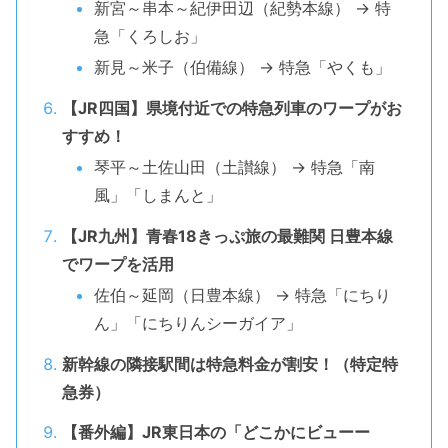
新宮～串本～紀伊田辺（紀勢本線） → 特
急「くろしお」
新見～米子（伯備線） → 特急「やくも」
【JR四国】県境付近での特急列車のワープがお
すすめ！
琴平～土佐山田（土讃線） → 特急「南
風」「しまんと」
【JR九州】青春18きっぷ旅の最難関 日豊本線
でワープを活用
佐伯～延岡（日豊本線） → 特急「にちり
ん」「にちりんシーガイア」
新幹線の隣接駅間は特急料金が割安！（特定特
急券）
【番外編】JR東日本の「どこかにビューー