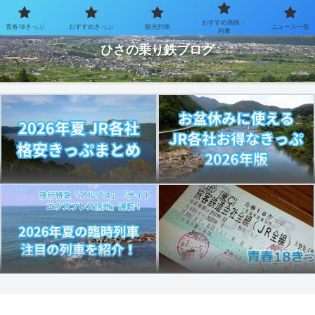
おすすめ路線・
青春18きっぷ
おすすめきっぷ
観光列車
ニュース一覧
お得なきっぷで乗り鉄を楽しむブログ
列車
ひさの乗り鉄ブログ