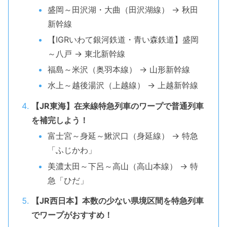
盛岡～田沢湖・大曲（田沢湖線） → 秋田
新幹線
【IGRいわて銀河鉄道・青い森鉄道】盛岡
～八戸 → 東北新幹線
福島～米沢（奥羽本線） → 山形新幹線
水上～越後湯沢（上越線） → 上越新幹線
【JR東海】在来線特急列車のワープで普通列車
を補完しよう！
富士宮～身延～鰍沢口（身延線） → 特急
「ふじかわ」
美濃太田～下呂～高山（高山本線） → 特
急「ひだ」
【JR西日本】本数の少ない県境区間を特急列車
でワープがおすすめ！