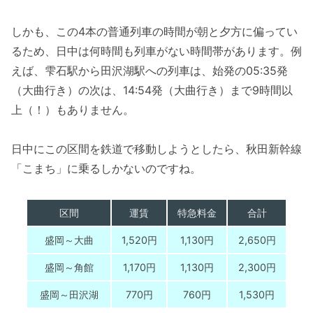
しかも、この4本の普通列車の時間が朝と夕方に偏ってい
るため、日中は何時間も列車がない時間帯があります。例
えば、雫石駅から田沢湖駅への列車は、始発の05:35発
（大曲行き）の次は、14:54発（大曲行き）まで9時間以
上（！）もありません。
日中にこの区間を鉄道で移動しようとしたら、秋田新幹線
「こまち」に乗るしかないのですね。
区間
運賃
特急料金
合計
盛岡～大曲
1,520円
1,130円
2,650円
盛岡～角館
1,170円
1,130円
2,300円
盛岡～田沢湖
770円
760円
1,530円