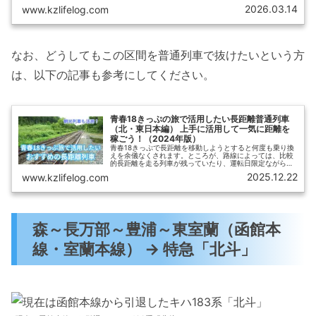
だ値」の最新情報に加えて、基本的な使い方や購入方法、
2026.03.14
www.kzlifelog.com
変更や払い戻し（キャンセル）の注意点、上手な利用法を
ご紹介します。
なお、どうしてもこの区間を普通列車で抜けたいという方
は、以下の記事も参考にしてください。
青春18きっぷの旅で活用したい長距離普通列車
（北・東日本編） 上手に活用して一気に距離を
稼ごう！（2024年版）
青春18きっぷで長距離を移動しようとすると何度も乗り換
えを余儀なくされます。ところが、路線によっては、比較
的長距離を走る列車が残っていたり、運転日限定ながら観
光列車やリゾート列車が長距離を走ったりします。【青春
2025.12.22
www.kzlifelog.com
18きっぷナビ】では、主に北日本・東日本の青春18きっぷ
の旅で活用したい長距離列車を紹介します。
森～長万部～豊浦～東室蘭（函館本
線・室蘭本線） → 特急「北斗」