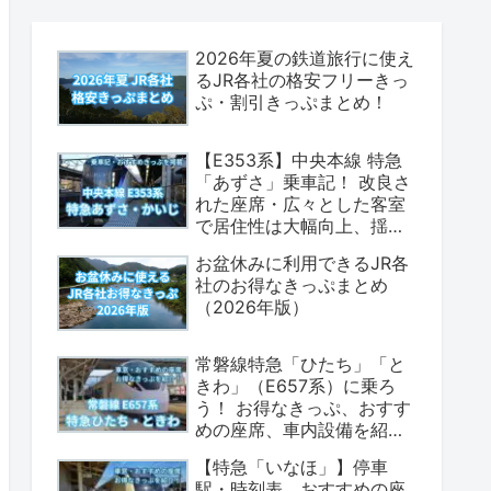
2026年夏の鉄道旅行に使え
るJR各社の格安フリーきっ
ぷ・割引きっぷまとめ！
【E353系】中央本線 特急
「あずさ」乗車記！ 改良さ
れた座席・広々とした客室
で居住性は大幅向上、揺れ
も少なく乗り心地は上々！
お盆休みに利用できるJR各
（座席表・荷物置場の情報
社のお得なきっぷまとめ
あり）
（2026年版）
常磐線特急「ひたち」「と
きわ」（E657系）に乗ろ
う！ お得なきっぷ、おすす
めの座席、車内設備を紹介
します！（2026年版）
【特急「いなほ」】停車
駅・時刻表、おすすめの座