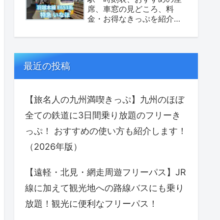
席、車窓の見どころ、料
金・お得なきっぷを紹介し
ます！（座席表あり）
最近の投稿
【旅名人の九州満喫きっぷ】九州のほぼ
全ての鉄道に3日間乗り放題のフリーき
っぷ！ おすすめの使い方も紹介します！
（2026年版）
【遠軽・北見・網走周遊フリーパス】JR
線に加えて観光地への路線バスにも乗り
放題！観光に便利なフリーパス！