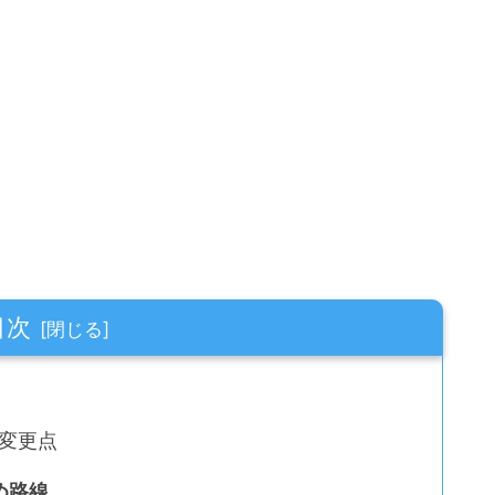
目次
の変更点
め路線