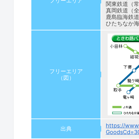
フリーエリア
関東鉄道（常
真岡鉄道（
鹿島臨海鉄
ひたちなか
フリーエリア
（図）
https://www.
出典
GoodsCd=3