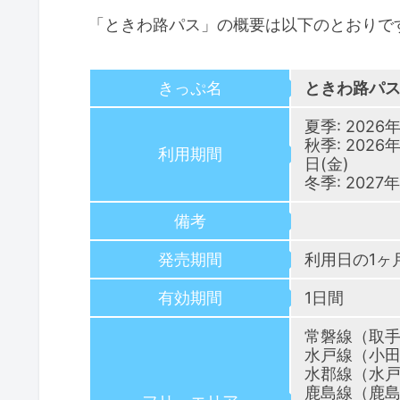
「ときわ路パス」の概要は以下のとおりで
きっぷ名
ときわ路パ
夏季: 2026
秋季: 2026
利用期間
日(金)
冬季: 202
備考
発売期間
利用日の1ヶ
有効期間
1日間
常磐線（取
水戸線（小
水郡線（水
鹿島線（鹿