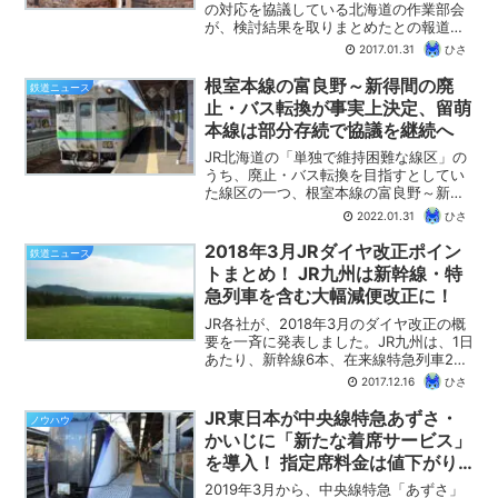
の対応を協議している北海道の作業部会
が、検討結果を取りまとめたとの報道が
ありました。その中で、維持困難路線の
2017.01.31
ひさ
13線区を６つに分類し、それぞれについ
て課題や検討方針をまとめたようです。
根室本線の富良野～新得間の廃
鉄道ニュース
維持困難路線を６つに...
止・バス転換が事実上決定、留萌
本線は部分存続で協議を継続へ
JR北海道の「単独で維持困難な線区」の
うち、廃止・バス転換を目指すとしてい
た線区の一つ、根室本線の富良野～新得
間について、沿線自治体が存続を断念、
2022.01.31
ひさ
バス転換の協議を進めていくこととなり
ました。これにより、同区間の廃止は事
2018年3月JRダイヤ改正ポイン
鉄道ニュース
実上決定。今後は、廃止...
トまとめ！ JR九州は新幹線・特
急列車を含む大幅減便改正に！
JR各社が、2018年3月のダイヤ改正の概
要を一斉に発表しました。JR九州は、1日
あたり、新幹線6本、在来線特急列車24
本、快速・普通列車87本の合計117本もの
2017.12.16
ひさ
大幅減便となります。この記事では、乗
り鉄的に気になるダイヤ改正のポイント
JR東日本が中央線特急あずさ・
ノウハウ
をまと...
かいじに「新たな着席サービス」
を導入！ 指定席料金は値下がり
も、回数券廃止・トクだ値大幅値
2019年3月から、中央線特急「あずさ」