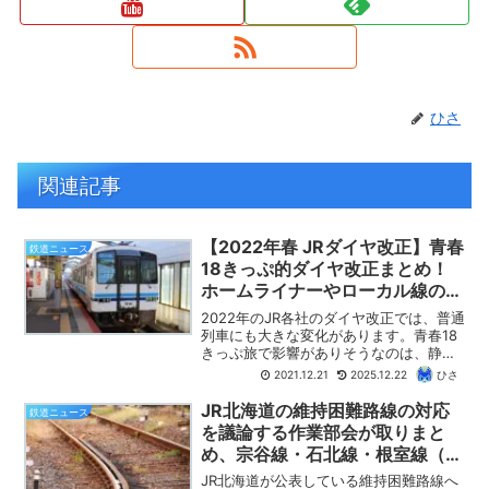
ひさ
関連記事
【2022年春 JRダイヤ改正】青春
鉄道ニュース
18きっぷ的ダイヤ改正まとめ！
ホームライナーやローカル線の快
速・普通列車の減便多数、幹線も
2022年のJR各社のダイヤ改正では、普通
乗り継ぎに注意が必要です！
列車にも大きな変化があります。青春18
きっぷ旅で影響がありそうなのは、静岡
地区のホームライナーの土休日運転取り
2021.12.21
2025.12.22
ひさ
やめ、指定席のある快速列車の廃止、そ
れに、東海道本線・山陽本線の幹線区間
JR北海道の維持困難路線の対応
鉄道ニュース
での減便です。こ...
を議論する作業部会が取りまと
め、宗谷線・石北線・根室線（釧
路～根室）は優先的に維持か？
JR北海道が公表している維持困難路線へ