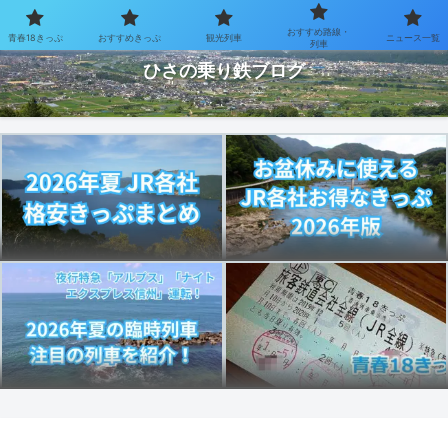
おすすめ路線・
青春18きっぷ
おすすめきっぷ
観光列車
ニュース一覧
お得なきっぷで乗り鉄を楽しむブログ
列車
ひさの乗り鉄ブログ