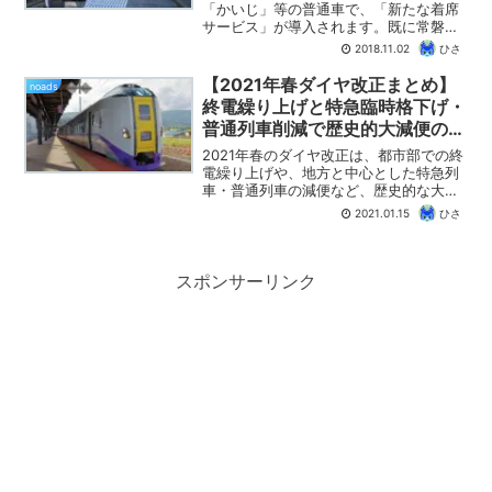
上げか？
「かいじ」等の普通車で、「新たな着席
サービス」が導入されます。既に常磐線
特急では導入されている方式ですが、特
2018.11.02
ひさ
急車両が新型のE353系に統一される
2019年3月から、中央線特急でも導入す
【2021年春ダイヤ改正まとめ】
noads
ることになります...
終電繰り上げと特急臨時格下げ・
普通列車削減で歴史的大減便の改
正！
2021年春のダイヤ改正は、都市部での終
電繰り上げや、地方と中心とした特急列
車・普通列車の減便など、歴史的な大減
便の様相となっています。このページで
2021.01.15
ひさ
は、JR各社や大手私鉄各社の2021年春の
ダイヤ改正についてまとめます。
※2021.01.1...
スポンサーリンク