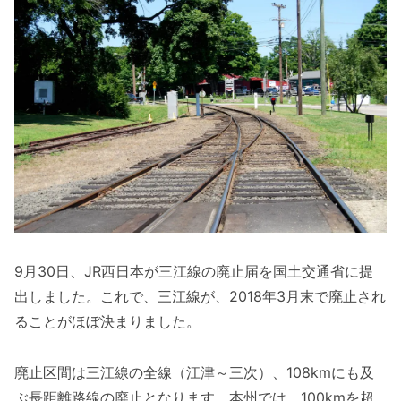
9月30日、JR西日本が三江線の廃止届を国土交通省に提
出しました。これで、三江線が、2018年3月末で廃止され
ることがほぼ決まりました。
廃止区間は三江線の全線（江津～三次）、108kmにも及
ぶ長距離路線の廃止となります。本州では、100kmを超