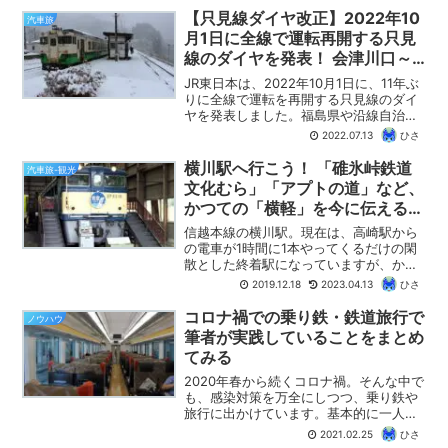
です。年末年始に列車限定・発着駅限定
【只見線ダイヤ改正】2022年10
汽車旅
で利用できる「...
月1日に全線で運転再開する只見
線のダイヤを発表！ 会津川口～
只見間は1日6.5往復から3往復
JR東日本は、2022年10月1日に、11年ぶ
へ！
りに全線で運転を再開する只見線のダイ
ヤを発表しました。福島県や沿線自治体
との合意どおり、会津川口～只見間は1日
2022.07.13
ひさ
3往復で、現行の代行バスの6.5往復から
半減します。いずれも小出～会津若松の
横川駅へ行こう！ 「碓氷峠鉄道
汽車旅-観光
全線を走...
文化むら」「アプトの道」など、
かつての「横軽」を今に伝える鉄
道遺産の宝庫！
信越本線の横川駅。現在は、高崎駅から
の電車が1時間に1本やってくるだけの閑
散とした終着駅になっていますが、かつ
ては、横川～軽井沢間の鉄道の難所「碓
2019.12.18
2023.04.13
ひさ
氷峠」を超えるための前線基地として重
要な役割を果たしていました。そんな横
コロナ禍での乗り鉄・鉄道旅行で
ノウハウ
川駅の周辺には、当時の...
筆者が実践していることをまとめ
てみる
2020年春から続くコロナ禍。そんな中で
も、感染対策を万全にしつつ、乗り鉄や
旅行に出かけています。基本的に一人旅
なので、リスクは低いのですが、それで
2021.02.25
ひさ
もいくつか意識して実践していることが