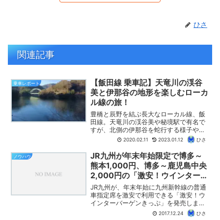
ひさ
関連記事
【飯田線 乗車記】天竜川の渓谷
乗車レポート
美と伊那谷の地形を楽しむローカ
ル線の旅！
豊橋と辰野を結ぶ長大なローカル線、飯
田線。天竜川の渓谷美や秘境駅で有名で
すが、北側の伊那谷を蛇行する様子や、
高いところから見おろす河岸段丘も見ど
2020.02.11
2023.01.12
ひさ
ころの一つです。そんな飯田線に、冬の
青春18きっぷを利用して乗車してきまし
JR九州が年末年始限定で博多～
ノウハウ
たので、乗車記をお届けします。車窓の
熊本1,000円、博多～鹿児島中央
見どころもたっぷりご紹介します。
2,000円の「激安！ウインターバ
ーゲンきっぷ」を発売！
JR九州が、年末年始に九州新幹線の普通
車指定席を激安で利用できる「激安！ウ
インターバーゲンきっぷ」を発売しま
す。博多から熊本までが1,000円、鹿児島
2017.12.24
ひさ
中央までは2,000円という破格のきっぷ