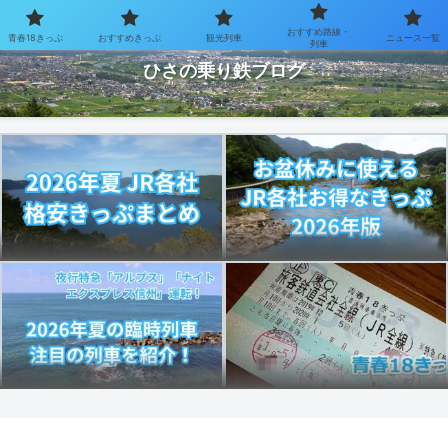
おすすめ路線・
青春18きっぷ
おすすめきっぷ
観光列車
ニュース一覧
お得なきっぷで乗り鉄を楽しむブログ
列車
ひさの乗り鉄ブログ