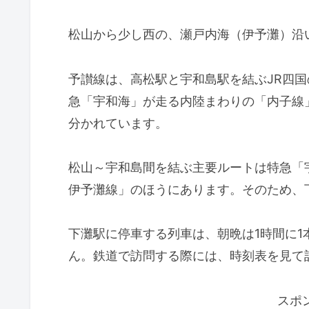
松山から少し西の、瀬戸内海（伊予灘）沿
予讃線は、高松駅と宇和島駅を結ぶJR四
急「宇和海」が走る内陸まわりの「内子線
分かれています。
松山～宇和島間を結ぶ主要ルートは特急「
伊予灘線」のほうにあります。そのため、
下灘駅に停車する列車は、朝晩は1時間に1
ん。鉄道で訪問する際には、時刻表を見て
スポ