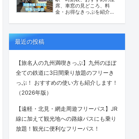
席、車窓の見どころ、料
金・お得なきっぷを紹介し
ます！（座席表あり）
最近の投稿
【旅名人の九州満喫きっぷ】九州のほぼ
全ての鉄道に3日間乗り放題のフリーき
っぷ！ おすすめの使い方も紹介します！
（2026年版）
【遠軽・北見・網走周遊フリーパス】JR
線に加えて観光地への路線バスにも乗り
放題！観光に便利なフリーパス！