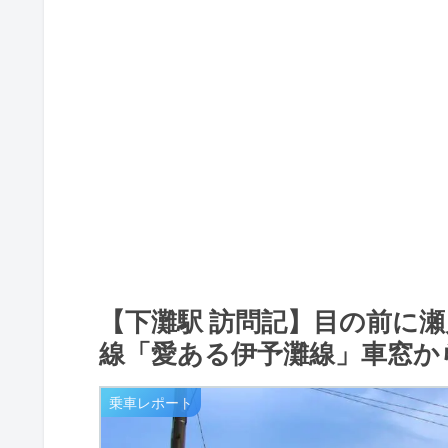
【下灘駅 訪問記】目の前に瀬
線「愛ある伊予灘線」車窓か
乗車レポート