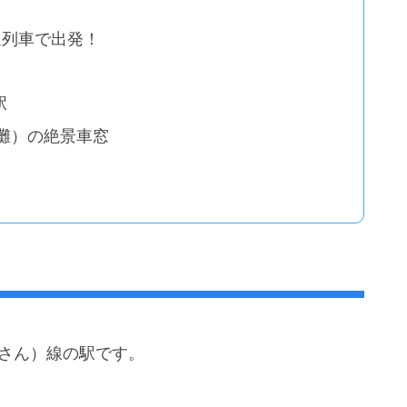
通列車で出発！
駅
灘）の絶景車窓
よさん）線の駅です。