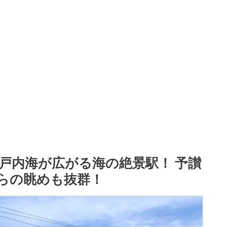
戸内海が広がる海の絶景駅！ 予讃
らの眺めも抜群！