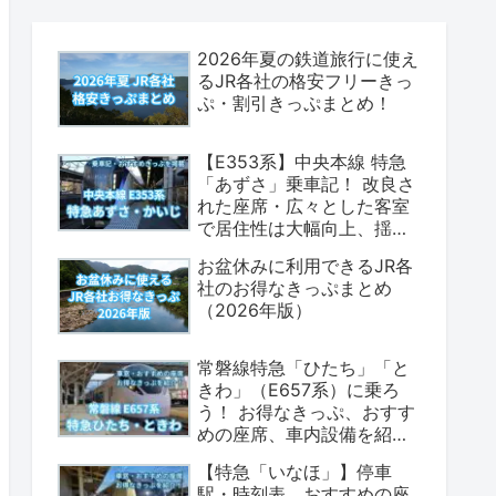
2026年夏の鉄道旅行に使え
るJR各社の格安フリーきっ
ぷ・割引きっぷまとめ！
【E353系】中央本線 特急
「あずさ」乗車記！ 改良さ
れた座席・広々とした客室
で居住性は大幅向上、揺れ
も少なく乗り心地は上々！
お盆休みに利用できるJR各
（座席表・荷物置場の情報
社のお得なきっぷまとめ
あり）
（2026年版）
常磐線特急「ひたち」「と
きわ」（E657系）に乗ろ
う！ お得なきっぷ、おすす
めの座席、車内設備を紹介
します！（2026年版）
【特急「いなほ」】停車
駅・時刻表、おすすめの座