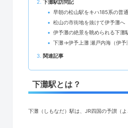
下灘駅訪問記
早朝の松山駅をキハ185系の普
松山の市街地を抜けて伊予灘へ
伊予灘の絶景を眺められる下灘
下灘→伊予上灘 瀬戸内海（伊予
関連記事
下灘駅とは？
下灘（しもなだ）駅は、JR四国の予讃（