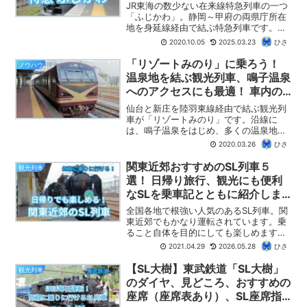
ます！（座席表あり）
JR東海の数少ない在来線特急列車の一つ
「ふじかわ」。静岡～甲府の両県庁所在
地を身延線経由で結ぶ特急列車です。今
回、下部温泉や身延山への観光に利用し
2020.10.05
2025.03.23
ひさ
ましたので、乗車レポートをお届けしま
す。また、座席表、おすすめの座席や車
「リゾートみのり」に乗ろう！
ノウハウ
窓、お得なきっぷも紹介します。
温泉地を結ぶ観光列車、鳴子温泉
へのアクセスにも最適！ 車内の
様子、予約方法、おすすめの座席
仙台と新庄を陸羽東線経由で結ぶ観光列
を紹介します！
車が「リゾートみのり」です。沿線に
は、鳴子温泉をはじめ、多くの温泉地が
あり、温泉へのアクセスにも最適です。
2020.03.26
ひさ
仙台～新庄の都市間移動にも使える列車
です。この記事では、「リゾートみの
関東近郊おすすめのSL列車５
観光列車
り」の概要や車内の様子に加え...
選！ 日帰り旅行、観光にも便利
なSLを乗車記とともに紹介しま
す！（2026年版）
全国各地で根強い人気のあるSL列車。関
東近郊でもかなり運転されています。乗
ること自体を目的にしても楽しめます
し、観光地の足としても便利なSL列車。
2021.04.29
2026.05.28
ひさ
【ひさの乗り鉄ブログ】では、関東近郊
で運転されている筆者おすすめのSL列車
【SL大樹】東武鉄道「SL大樹」
観光列車
と現在の運行状況を紹介します。全て、
のダイヤ、見どころ、おすすめの
筆者が実際に乗車したことのあるSL列車
座席（座席表あり）、SL座席指
です。