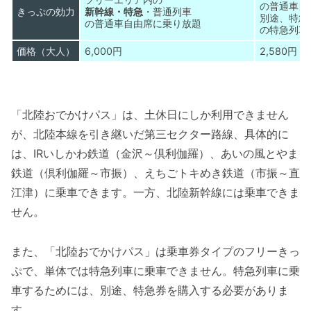
の普通車自
きっぷの効力
新幹線・特急
・普通列車
別途、特急
の普通車自由席に乗り放題
の特急列車
価格（大人）
6,000円
2,580円
「北陸おでかけパス」は、土休日にしか利用できません
が、北陸本線を引き継いだ第三セクター路線、具体的に
は、IRいしかわ鉄道（金沢～倶利伽羅）、あいの風とやま
鉄道（倶利伽羅～市振）、えちごトキめき鉄道（市振～直
江津）に乗車できます。一方、北陸新幹線には乗車できま
せん。
また、「北陸おでかけパス」は乗車券タイプのフリーきっ
ぷで、単体では特急列車に乗車できません。特急列車に乗
車するためには、別途、特急券を購入する必要がありま
す。