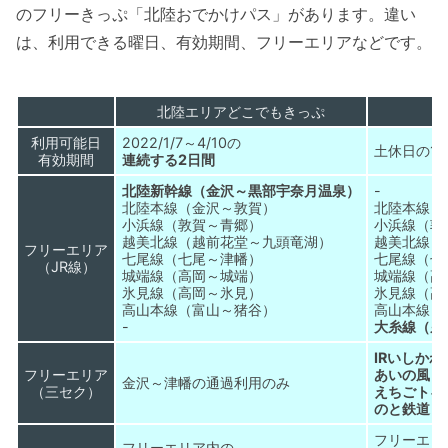
のフリーきっぷ「北陸おでかけパス」があります。違い
は、利用できる曜日、有効期間、フリーエリアなどです。
北陸エリアどこでもきっぷ
利用可能日
2022/1/7～4/10の
土休日の1
有効期間
連続する2日間
北陸新幹線（金沢～黒部宇奈月温泉）
-
北陸本線（金沢～敦賀）
北陸本線（
小浜線（敦賀～青郷）
小浜線（敦
越美北線（越前花堂～九頭竜湖）
越美北線（
フリーエリア
七尾線（七尾～津幡）
七尾線（七
（JR線）
城端線（高岡～城端）
城端線（高
氷見線（高岡～氷見）
氷見線（高
高山本線（富山～猪谷）
高山本線（
-
大糸線（糸
IRいしか
フリーエリア
あいの風と
金沢～津幡の通過利用のみ
（三セク）
えちごトキ
のと鉄道（
フリーエリ
フリーエリア内の