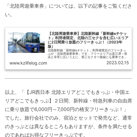
「北陸周遊乗車券」については、以下の記事をご覧くださ
い。
【北陸周遊乗車券】北陸新幹線「新幹線eチケッ
ト」利用者限定、北陸の三セクを含む広いエリア
に2日間乗り放題のフリーきっぷ！（2023年
版）
北陸新幹線「新幹線eチケット」利用者限定のフリーきっ
ぷが「北陸周遊乗車券」です。フリーエリアは直江津～長
浜と非常に広いうえに、第三セクター路線にも乗車でき
て、使い勝手、お得度ともに抜群です。この記事では、
2023.02.15
www.kzlifelog.com
「北陸周遊乗車券」の概要と購入方法、お得な使い方につ
いて、わかりやすく紹介します。
以上、「【JR西日本 北陸エリアどこでもきっぷ・中国エ
リアどこでもきっぷ】２日間、新幹線・特急列車の自由席
に乗り放題で6,000円～7,000円の格安フリーきっぷ！」
でした。旅行会社でのみ、宿泊とセットで発売など、通常
のきっぷとは異なるところもありますが、条件を満たせる
のであればお得なフリーきっぷです。