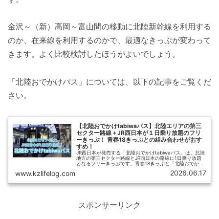
金沢～（新）高岡～富山間の移動に北陸新幹線を利用する
のか、在来線を利用するのかで、最適なきっぷが変わって
きます。よく比較検討したほうがよいでしょう。
「北陸おでかけパス」については、以下の記事をご覧くだ
さい。
【北陸おでかけtabiwaパス】北陸エリアの第三
セクター路線＋JR西日本が１日乗り放題のフリ
ーきっぷ！ 青春18きっぷとの組み合わせがおす
すめ！
JR西日本が発売する「北陸おでかけtabiwaパス」は、北陸
地方の第三セクター路線とJR西日本の路線に1日乗り放題
となるフリーきっぷです。青春18きっぷと「北陸おでかけ
tabiwaパス」を組み合わせることで、北陸エリアをお得に
2026.06.17
www.kzlifelog.com
移動できます。【ひさの乗り鉄ブログ】では「北陸おでか
けtabiwaパス」の概要とおすすめの使い方をご紹介しま
す。
スポンサーリンク