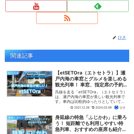
ひさ
関連記事
【etSETOra（エトセトラ）】瀬
観光列車
戸内海の車窓とグルメを楽しめる
観光列車！ 車窓、指定席の予約
方法、おすすめの座席を紹介！
呉線を走る「etSETOra」（エトセトラ）
（2024年版）
は、瀬戸内海の車窓が美しい観光列車で
す。車内は比較的ゆったりとしていて、
事前予約制の「瀬戸の小箱」やバーカウ
2021.12.26
2024.03.09
ひさ
ンターなどグルメも充実！ 【ひさの乗り
鉄ブログ】では「etSETOra」の車窓とと
身延線の特急「ふじかわ」に乗ろ
乗車レポート
もに、きっぷ（指定席）の予約方法、お
う！ 短距離でも利用しやすい特
すすめの座席、車窓の見どころを紹介し
急列車、おすすめの座席も紹介し
ます。