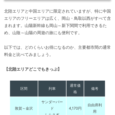
北陸エリアと中国エリアに限定されていますが、特に中国
エリアのフリーエリアは広く、岡山・鳥取以西がすべて含
まれます。山陽新幹線も岡山～新下関間で利用できるた
め、山陰～山陽の周遊の旅にも便利です。
以下では、どのくらいお得になるのか、主要都市間の通常
料金と比べてみましょう。
【北陸エリアどこでもきっぷ】
通常価
区間
列車
備考
格
サンダーバー
自由席利
敦賀～金沢
ド
4,170円
用
しらさぎ