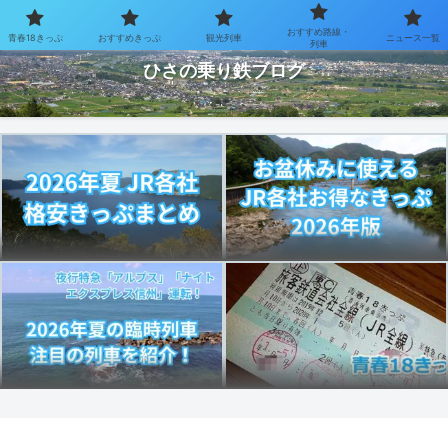
おすすめ路線・
青春18きっぷ
おすすめきっぷ
観光列車
ニュース一覧
お得なきっぷで乗り鉄を楽しむブログ
列車
ひさの乗り鉄ブログ