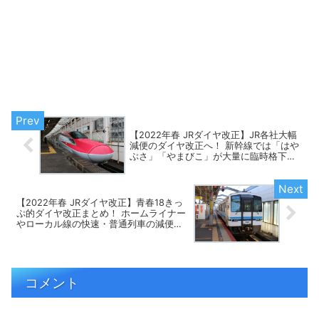
【2022年春 JRダイヤ改正】JR各社大幅
減便のダイヤ改正へ！ 新幹線では「はや
ぶさ」「やまびこ」が大量に臨時格下
げ、都市圏ではラッシュ時・日中時間帯
も減便へ！
【2022年春 JRダイヤ改正】青春18きっ
ぷ的ダイヤ改正まとめ！ ホームライナー
やローカル線の快速・普通列車の減便多
数、幹線も乗り継ぎに注意が必要です！
コメント