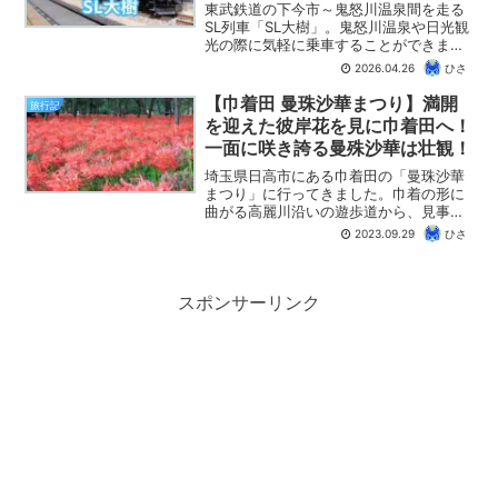
定券の購入方法を紹介します！
東武鉄道の下今市～鬼怒川温泉間を走る
（2026年度版）
SL列車「SL大樹」。鬼怒川温泉や日光観
光の際に気軽に乗車することができま
す。この記事では、SL大樹の概要をはじ
2026.04.26
ひさ
め、SL座席指定券の予約方法や、座席
表、おすすめの座席やおすすめのきっぷ
【巾着田 曼珠沙華まつり】満開
旅行記
などを、実際に利用した際の体験談を交
を迎えた彼岸花を見に巾着田へ！
えながらご紹介します。これから「SL大
一面に咲き誇る曼殊沙華は壮観！
樹」に乗車しようとされている方は、参
考にしてみてください。
埼玉県日高市にある巾着田の「曼珠沙華
まつり」に行ってきました。巾着の形に
曲がる高麗川沿いの遊歩道から、見事に
咲き誇る曼珠沙華（彼岸花）を鑑賞する
2023.09.29
ひさ
ことができます。一面、真っ赤に染まる
曼珠沙華のお花畑は壮観です。この記事
では、巾着田曼珠沙華公園...
スポンサーリンク