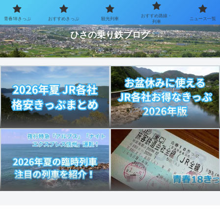
おすすめ路線・
青春18きっぷ
おすすめきっぷ
観光列車
ニュース一覧
お得なきっぷで乗り鉄を楽しむブログ
列車
ひさの乗り鉄ブログ