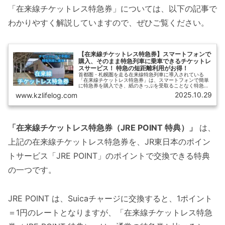
「在来線チケットレス特急券」については、以下の記事で
わかりやすく解説していますので、ぜひご覧ください。
【在来線チケットレス特急券】スマートフォンで
購入、そのまま特急列車に乗車できるチケットレ
スサービス！ 特急の短距離利用がお得！
首都圏・札幌圏を走る在来線特急列車に導入されている
「在来線チケットレス特急券」は、スマートフォンで簡単
に特急券を購入でき、紙のきっぷを受取ることなく特急列
車に乗車できるサービスです。【ひさの乗り鉄ブログ】で
2025.10.29
www.kzlifelog.com
は、「在来線チケットレス特急券」の概要と、購入方法・
乗車方法、おすすめの利用法などをご紹介します。
「在来線チケットレス特急券（JRE POINT 特典）」
は、
上記の在来線チケットレス特急券を、JR東日本のポイン
トサービス「JRE POINT」のポイントで交換できる特典
の一つです。
JRE POINT は、Suicaチャージに交換すると、1ポイント
＝1円のレートとなりますが、「在来線チケットレス特急