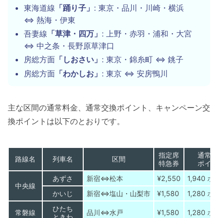
東海道線
「踊り子」
: 東京・品川・川崎・横浜
⇔ 熱海・伊東
吾妻線
「草津・四万」
: 上野・赤羽・浦和・大宮
⇔ 中之条・長野原草津口
房総方面
「しおさい」
: 東京・錦糸町 ⇔ 銚子
房総方面
「わかしお」
: 東京 ⇔ 安房鴨川
主な区間の通常料金、通常交換ポイント、キャンペーン交
換ポイントは以下のとおりです。
指定席
通常交
路線名
列車名
区間
特急券
ポイン
あずさ
新宿⇔松本
¥2,550
1,940 
中央線
かいじ
新宿⇔塩山・山梨市
¥1,580
1,280 
ひたち
常磐線
品川⇔水戸
¥1,580
1,280 
ときわ