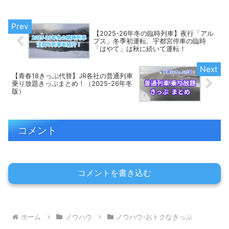
【2025-26年冬の臨時列車】夜行「アル
プス」冬季初運転、宇都宮停車の臨時
「はやて」は秋に続いて運転！
【青春18きっぷ代替】JR各社の普通列車
乗り放題きっぷまとめ！（2025-26年冬
版）
コメント
コメントを書き込む
ホーム
ノウハウ
ノウハウ-おトクなきっぷ