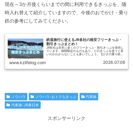
現在～3か月後くらいまでの間に利用できるきっぷを、随
時入れ替えて紹介していますので、今後のおでかけ・乗り
鉄の参考にしてみてください。
鉄道旅行に使えるJR各社の格安フリーきっぷ・
割引きっぷまとめ！
JR各社は非常に多くのフリーきっぷ・割引きっぷを発売し
ています。期間限定のものもあり、どのきっぷを使うと良
いのかわからないことも多いでしょう。【ひさの乗り鉄ブ
ログ】では、2025-26年冬に利用できるJR各社のお得なき
っぷ（フリーきっぷ・割引きっぷ）をまとめて紹介しま
2026.07.06
www.kzlifelog.com
す。
ノウハウ
ノウハウ-おトクなきっぷ
汽車旅
汽車旅-JR東日本
スポンサーリンク