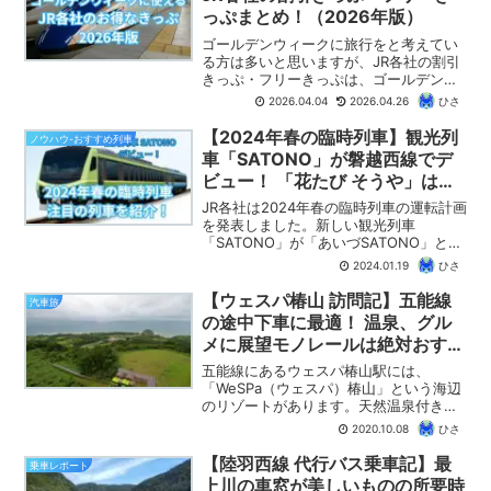
て普通列車が走るJRのローカル線ですの
っぷまとめ！（2026年版）
で、冬の青春18きっぷでの旅もおすすめ
です。
ゴールデンウィークに旅行をと考えてい
る方は多いと思いますが、JR各社の割引
きっぷ・フリーきっぷは、ゴールデンウ
ィークに利用できないものが多くありま
2026.04.04
2026.04.26
ひさ
す。それでも、よく探してみると、ゴー
ルデンウィークにも利用できるきっぷは
【2024年春の臨時列車】観光列
ノウハウ-おすすめ列車
あるものです。これらのきっぷを活用し
車「SATONO」が磐越西線でデ
て、お得に旅行や乗り鉄を楽しみましょ
ビュー！ 「花たび そうや」は今
う。この記事では、2026年のゴールデン
年も4往復運転、旧客による「新
ウィークでも利用できるJR各社の主要な
JR各社は2024年春の臨時列車の運転計画
割引きっぷ・フリーきっぷをご紹介しま
潟駅開業120周年号」も！
を発表しました。新しい観光列車
す。
「SATONO」が「あいづSATONO」とし
て4月にデビューします。また、毎年定番
2024.01.19
ひさ
となった急行「花たび そうや」も4往復
運転。新潟エリアでは旧型客車による
【ウェスパ椿山 訪問記】五能線
汽車旅
「新潟駅開業120周年号」も運転される
の途中下車に最適！ 温泉、グル
など、注目度の高い列車が多くなってい
メに展望モノレールは絶対おすす
ます。この記事では、2024年春の注目の
め！（2020年10月末で閉鎖）
臨時列車をピックアップして紹介しま
五能線にあるウェスパ椿山駅には、
す。
「WeSPa（ウェスパ）椿山」という海辺
のリゾートがあります。天然温泉付きの
コテージなどの宿泊施設もそろっていま
2020.10.08
ひさ
すが、温泉や食事、そして、展望モノレ
ールから眺める絶景など、五能線を途中
【陸羽西線 代行バス乗車記】最
乗車レポート
下車して観光するのにもピ...
上川の車窓が美しいものの所要時