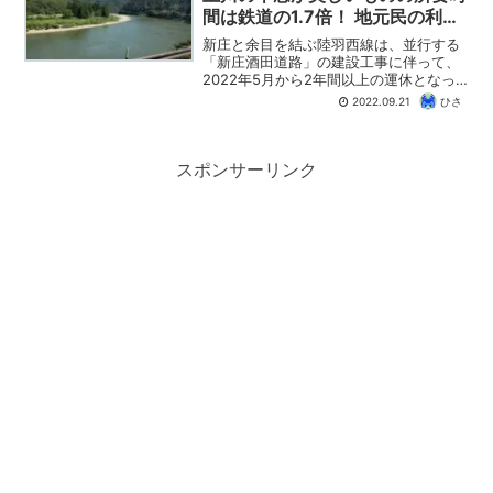
間は鉄道の1.7倍！ 地元民の利用
が少ないのが気がかり
新庄と余目を結ぶ陸羽西線は、並行する
「新庄酒田道路」の建設工事に伴って、
2022年5月から2年間以上の運休となっ
ています。今回、余目駅から新庄駅へ、
2022.09.21
ひさ
各駅に停車する代行バス154便に乗車し
てきましたので、その様子をお届けしま
す。国道47号線を...
スポンサーリンク