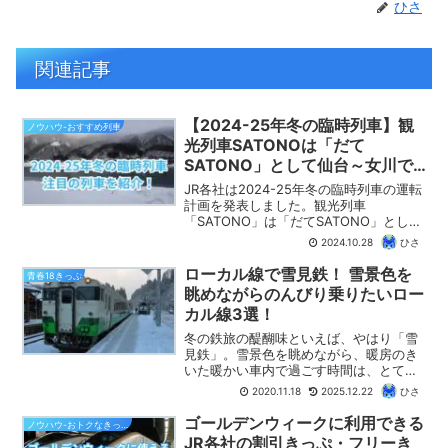
ひさ
関連記事
【2024-25年冬の臨時列車】観
ノウハウ-おすすめ列車
光列車SATONOは「だて
SATONO」として仙台～女川で
運転、水郡線全通90周年記念列
JR各社は2024-25年冬の臨時列車の運転
車を風っことキハ110系で運転！
計画を発表しました。観光列車
「SATONO」は「だてSATONO」として
仙台～女川間で運転されます。また、水
2024.10.28
ひさ
郡線全通90周年を記念した臨時列車が、
風っこやキハ110系で運転されます。この
ローカル線で雪見鉄！ 雪景色を
青春18きっぷ
記事では、2024-25年冬の注目の臨時列
眺めながらのんびり乗りたいロー
車をピックアップして紹介します。
カル線3選！
冬の鉄旅の醍醐味といえば、やはり「雪
見鉄」。雪景色を眺めながら、暖房のき
いた暖かい車内で過ごす時間は、とても
贅沢なものです。【ひさの乗り鉄ブロ
2020.11.18
2025.12.22
ひさ
グ】では、雪見鉄におすすめのローカル
線として、首都圏から比較的近い只見
ゴールデンウィークに利用できる
ノウハウ-おトクなきっぷ
線、飯山線、大糸線を紹介します。すべ
JR各社の割引きっぷ・フリーき