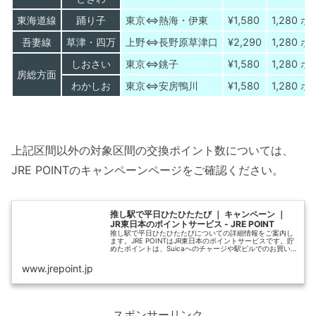
東海道線
踊り子
東京⇔熱海・伊東
¥1,580
1,280 
吾妻線
草津・四万
上野⇔長野原草津口
¥2,290
1,280 
しおさい
東京⇔銚子
¥1,580
1,280 
房総方面
わかしお
東京⇔安房鴨川
¥1,580
1,280 
上記区間以外の対象区間の交換ポイント数については、
JRE POINTのキャンペーンページをご確認ください。
推し駅で平日ひたひたたび ｜ キャンペーン ｜
JR東日本のポイントサービス - JRE POINT
推し駅で平日ひたひたたびについての詳細情報をご案内し
ます。JRE POINTはJR東日本のポイントサービスです。貯
めたポイントは、Suicaへのチャージや駅ビルでのお買い
ものなど、さまざまな使い方ができます。
www.jrepoint.jp
スポンサーリンク