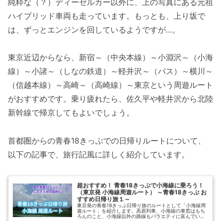
純粋な（？）ディーゼルカー以外に、上の写真にある元祖
ハイブリッド車両も走っています。もっとも、上り坂で
は、ずっとエンジンを回しているようですが…。
東京近辺からなら、新宿～（中央本線）～小淵沢～（小海
線）～小諸～（しなの鉄道）～軽井沢～（バス）～横川～
（信越本線）～高崎～（高崎線）～東京という周遊ルート
がおすすめです。乗り疲れたら、佐久平や軽井沢から北陸
新幹線で帰京してもよいでしょう。
首都圏からの青春18きっぷでの日帰りルートについて、
以下の記事で、旅行記風に詳しく紹介しています。
超おすすめ！ 青春18きっぷで小海線に乗ろう！
（東京発 小海線周遊ルート） ～青春18きっぷ お
すすめ日帰り旅１～
東京発の青春18きっぷ日帰り旅のルートとして「小海線周
遊ルート」を紹介します。高原列車、小海線の車窓はもち
ろんのこと、小海線以外の路線もバラエティに富んでい