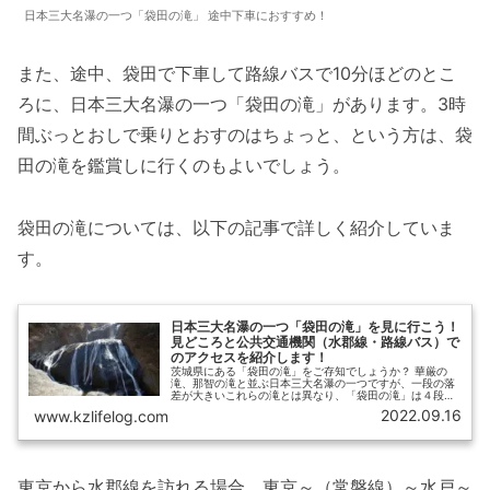
日本三大名瀑の一つ「袋田の滝」 途中下車におすすめ！
また、途中、袋田で下車して路線バスで10分ほどのとこ
ろに、日本三大名瀑の一つ「袋田の滝」があります。3時
間ぶっとおしで乗りとおすのはちょっと、という方は、袋
田の滝を鑑賞しに行くのもよいでしょう。
袋田の滝については、以下の記事で詳しく紹介していま
す。
日本三大名瀑の一つ「袋田の滝」を見に行こう！
見どころと公共交通機関（水郡線・路線バス）で
のアクセスを紹介します！
茨城県にある「袋田の滝」をご存知でしょうか？ 華厳の
滝、那智の滝と並ぶ日本三大名瀑の一つですが、一段の落
差が大きいこれらの滝とは異なり、「袋田の滝」は４段を
滑り落ちる美しい滝です。そんな袋田の滝に行ってきまし
2022.09.16
www.kzlifelog.com
たので、見どころと、水郡線・路線...
東京から水郡線を訪れる場合、東京～（常磐線）～水戸～