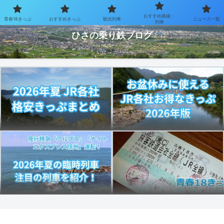
おすすめ路線・
青春18きっぷ
おすすめきっぷ
観光列車
ニュース一覧
お得なきっぷで乗り鉄を楽しむブログ
列車
ひさの乗り鉄ブログ