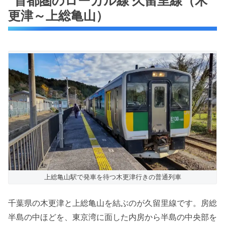
首都圏のローカル線 久留里線（木
更津～上総亀山）
上総亀山駅で発車を待つ木更津行きの普通列車
千葉県の木更津と上総亀山を結ぶのが久留里線です。房総
半島の中ほどを、東京湾に面した内房から半島の中央部を