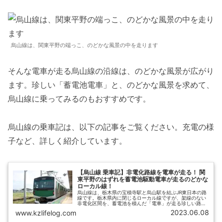
烏山線は、関東平野の端っこ、のどかな風景の中を走ります
そんな電車が走る烏山線の沿線は、のどかな風景が広がり
ます。珍しい「蓄電池電車」と、のどかな風景を求めて、
烏山線に乗ってみるのもおすすめです。
烏山線の乗車記は、以下の記事をご覧ください。充電の様
子など、詳しく紹介しています。
【烏山線 乗車記】非電化路線を電車が走る！ 関
東平野のはずれを蓄電池駆動電車が走るのどかな
ローカル線！
烏山線は、栃木県の宝積寺駅と烏山駅を結ぶJR東日本の路
線です。栃木県内に閉じるローカル線ですが、架線のない
非電化区間を、蓄電池を積んだ「電車」が走る珍しい路線
の一つです。そんな烏山線に久々に乗車してきましたの
2023.06.08
www.kzlifelog.com
で、蓄電池で走る電車の様子や、烏山駅の充電設備の状況
などを交えて乗車記をお届けします。