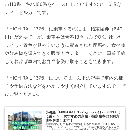
ハ110系、キハ100系をベースにしていますので、立派な
ディーゼルカーです。
「HIGH RAIL 1375」に乗車するのには、指定席券（840
円）が必要ですが、乗車券は青春18きっぷでOK。ゆった
りとして景色が見やすいように配置された座席や、食べ物
や飲み物を購入できる販売カウンター、それに、事前予約
しておけば車内でお弁当を受け取ることもできます。
「HIGH RAIL 1375」については、以下の記事で車内の様
子や予約方法などをわかりやすく紹介していますので、ぜ
ひご覧ください。
小海線「HIGH RAIL 1375」（ハイレール1375）
に乗ろう！ おすすめの座席・指定席券の予約方
法を解説します！
高原路線として有名小海線を走る観光列車「HIGH RAIL
1375」（ハイレール1375）は、高原の車窓やグルメを楽