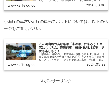
しむのにぴったりの観光列車です。【ひさの乗り鉄ブロ
グ】では「HIGH RAIL 1375」の車内の様子を紹介するとと
2026.03.08
www.kzlifelog.com
もに、指定席券の予約・購入方法、おすすめの座席、車内
での食事情などについてわかりやすく解説します。
小海線の車窓や沿線の観光スポットについては、以下のペ
ージをご覧ください。
八ヶ岳山麓の高原路線「小海線」に乗ろう！ 車
窓はもちろん、観光列車「HIGH RAIL 1375」で
食も楽しもう！
山梨県の小淵沢駅と、長野県の小諸駅を結ぶJR小海線。日
本全国のJR線の中で最も標高の高いところを通る「高原路
線」として有名です。八ヶ岳や野辺山高原、千曲川を眺め
られる車窓はもちろんのこと、観光列車「HIGH RAIL
2024.05.22
www.kzlifelog.com
1375」に乗車すれば、食事やイベントを楽しむことができ
ます。この記事では、小海線の魅力をお伝えしていきま
す。
スポンサーリンク