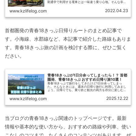
勤通学で利用する電車とは一味違う乗り心地。そんな非電
化路線は、東京の近くにも意外とたくさんあります。この
記事では、東京から日帰りで行ける...
2022.04.23
www.kzlifelog.com
首都圏発の青春18きっぷ日帰りルートのまとめ記事で
す。小海線、水郡線など、本記事で紹介した路線もありま
す。青春18きっぷ旅の計画を検討する際に、ぜひご覧く
ださい。
青春18きっぷが1日分余ってしまったら！？ 首都
圏発、青春18きっぷ おすすめ日帰り旅10選！
青春18きっぷで旅行をしてきたけど1日分余ってしまっ
た。そんなときには、週末の日帰り旅行に利用してみまし
ょう。日帰りでも、乗り鉄と観光の両方を存分に楽しむこ
とができます。【青春18きっぷナビ】では、首都圏発の青
春18きっぷ日帰り旅のおすすめルートを紹介します。
2025.12.22
www.kzlifelog.com
当ブログの青春18きっぷ関連のトップページです。最新
情報や基本的な使い方から、おすすめの路線や列車、使い
こなしのコツまで、たくさんのコンテンツがあります。ぜ