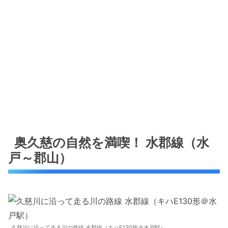
奥久慈の自然を満喫！ 水郡線（水
戸～郡山）
久慈川に沿って走る川の路線 水郡線（キハE130形＠水戸駅）