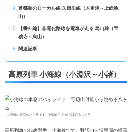
首都圏のローカル線 久留里線（木更津～上総亀
山）
【番外編】非電化路線を電車が走る 烏山線（宝
積寺～烏山）
関連記事
高原列車 小海線（小淵沢～小諸）
小海線の車窓のハイライト 野辺山付近から眺める八ヶ岳
高原列車の代表選手、小海線です。野辺山～清里間の標高