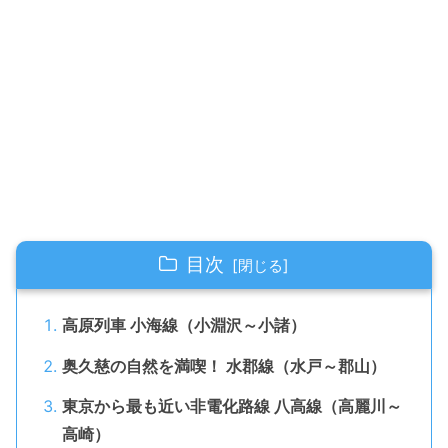
目次
高原列車 小海線（小淵沢～小諸）
奥久慈の自然を満喫！ 水郡線（水戸～郡山）
東京から最も近い非電化路線 八高線（高麗川～
高崎）