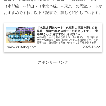
（水郡線）～郡山～（東北本線）～東京、の周遊ルートが
おすすめですね。以下の記事で、詳しく紹介しています。
【水郡線 周遊ルート】久慈川の清流を楽しめる
路線！ 沿線の観光スポットも紹介します！ ～青
春18きっぷ おすすめ日帰り旅３～
水郡線は、水戸と郡山を結ぶローカル線です。奥久慈の自
然豊かな地域を、久慈川に沿って走る川の路線です。この
記事では、首都圏から青春18きっぷで水郡線を旅する日帰
りルートを、車窓を交えてご紹介します。沿線には日本三
2025.12.22
www.kzlifelog.com
大名瀑の一つ「袋田の滝」もありますので、滝見物とあわ
せての汽車旅がおすすめですよ。
スポンサーリンク