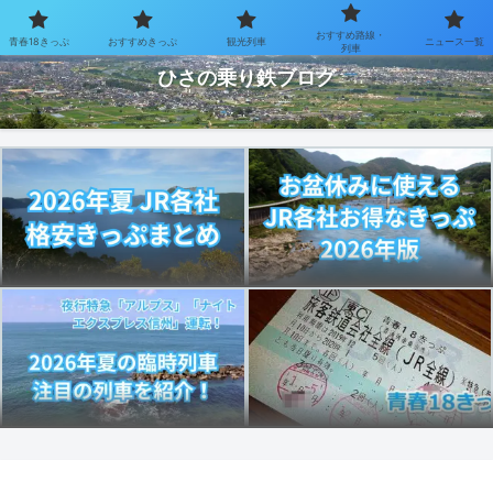
おすすめ路線・
青春18きっぷ
おすすめきっぷ
観光列車
ニュース一覧
お得なきっぷで乗り鉄を楽しむブログ
列車
ひさの乗り鉄ブログ