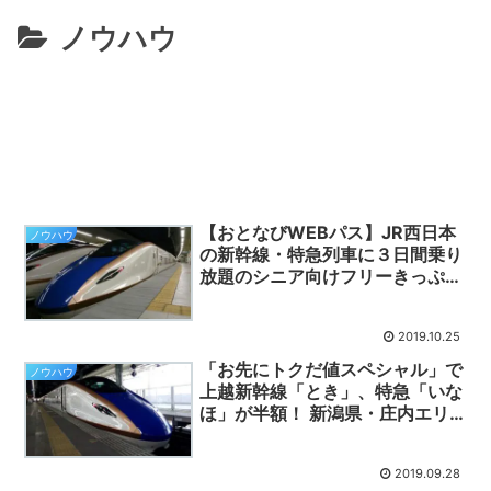
ノウハウ
【おとなびWEBパス】JR西日本
ノウハウ
の新幹線・特急列車に３日間乗り
放題のシニア向けフリーきっぷ！
50歳以上の方はぜひ活用しまし
ょう！（2020年版）
2019.10.25
「お先にトクだ値スペシャル」で
ノウハウ
上越新幹線「とき」、特急「いな
ほ」が半額！ 新潟県・庄内エリ
アDCをおトクに楽しもう！
2019.09.28