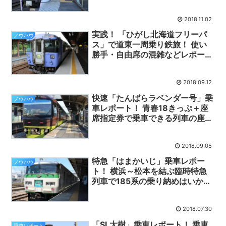
も、回数券廃止・トクだ値大幅値
上げか？
2018.11.02
実践！ 「ひがし北海道フリーパ
ノウハウ
ス」で道東一周乗り鉄旅！ 使い
勝手・自由席の混雑などレポート
します！
2018.09.12
快速「たんばらラベンダー号」乗
ノウハウ
車レポート！ 青春18きっぷ＋座
席指定券で乗車できる列車の座席
としては最高レベル！
2018.09.05
特急「はまかいじ」乗車レポー
ノウハウ
ト！ 横浜～松本を結ぶ臨時特急
列車で185系の乗り納めはいかが
でしょう？
2018.07.30
「SL大樹」乗車レポート！ 乗車
乗車レポート