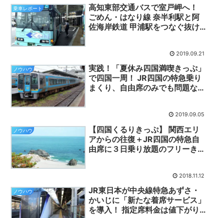
高知東部交通バスで室戸岬へ！
乗車レポート
ごめん・はなり線 奈半利駅と阿
佐海岸鉄道 甲浦駅をつなぐ抜け
道＆絶景ルート！
2019.09.21
実践！「夏休み四国満喫きっぷ」
ノウハウ
で四国一周！ JR四国の特急乗り
まくり、自由席のみでも問題な
し！
2019.09.05
【四国くるりきっぷ】 関西エリ
ノウハウ
アからの往復＋JR四国の特急自
由席に３日乗り放題のフリーきっ
ぷ、期間限定でJR西日本が発
売！
2018.11.12
JR東日本が中央線特急あずさ・
ノウハウ
かいじに「新たな着席サービス」
を導入！ 指定席料金は値下がり