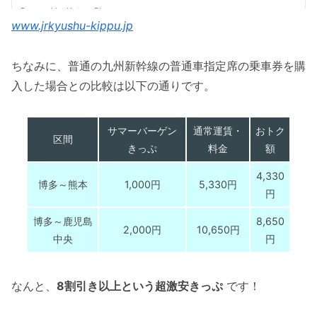
www.jrkyushu-kippu.jp
ちなみに、普通の九州新幹線の普通車指定席の乗車券を購
入した場合との比較は以下の通りです。
サマーバーゲン
通常運賃・
おトク
区間
きっぷ
料金
額
4,330
博多～熊本
1,000円
5,330円
円
博多～鹿児島
8,650
2,000円
10,650円
中央
円
なんと、
8割引き以上という超激安きっぷ
です！