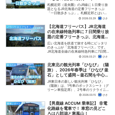
度版）
札幌近郊（道央圏）のJR線に１日乗り放
題となるJR北海道の定番フリーきっぷ
「一日散歩きっぷ」。札幌近郊とはい
え、富良野や美瑛、小樽、余市、ニセコ
2026.03.29
ひさ
などがフリーエリアに入っているので、
札幌からの日帰り旅にも十分に活用でき
【北海道フリーパス】JR北海道
ノウハウ-おトクなきっぷ
ます。この記事では「一日散歩きっぷ」
の在来線特急列車に７日間乗り放
のおすすめ日帰りルートを紹介します。
題の定番フリーきっぷ、北海道の
乗り鉄・周遊の旅におすすめで
広い北海道を鉄道で旅する時にピッタリ
す！（2026年版）
のきっぷが「北海道フリーパス」です。
JR北海道全線の在来線特急列車に7日間
乗り放題の万能フリーきっぷです。 【ひ
2026.03.21
ひさ
さの乗り鉄ブログ】では、「北海道フリ
ーパス」の概要、おすすめの使い方に加
北東北の観光列車「ひなび」（陽
観光列車
えて、他のフリーきっぷ・割引きっぷと
旅）、2026年春季は「ひなび 釜
の使い分けについても紹介します。
石」として盛岡～釜石間を中心に
運転、東北各地の出張運転も！
JR東日本の新しい観光列車「ひなび」
（2026年版）
（陽旅）は、1号車のボックスシート（グ
リーン車指定席）、2号車のリクライニン
グシート（普通車指定席）の2両編成。
2026.03.15
ひさ
「ひなび 釜石」として盛岡～釜石間を中
心に、一部の週末は「ひなび 下北」「ひ
【男鹿線 ACCUM 乗車記】 非電
乗車レポート
なび 八幡平」「ひなび 錦秋湖」などとし
化路線を電車で！ 車窓の見どこ
て東北地方の各線でも運転されます。
ろは八郎潟と寒風山！