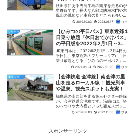
秋田県にある男鹿半島の南岸を走るのが
男鹿線です。長大な八郎潟防潮水門や寒
風山の眺めなど車窓の見どころも多い路
線ですが、鉄道ファンに注目なのが、
2019.10.03
2023.01.17
ひさ
「ACCUM」（アキュム）の愛称が付け
られた蓄電池電車が走っていることで
【ひみつの平日パス】東京近郊１
ノウハウ
す。架線のない非電化路線を電車で旅す
日乗り放題「休日おでかけパス」
ることができるのです。【ひさの乗り鉄
の平日版を2022年2月1日～3月4
ブログ】では、秋田～男鹿を走る男鹿線
日の平日に発売！
の乗車記をお届けします。
JR東日本は、2022年2月1日～3月4日の
平日に、東京近郊のフリーエリアに１日
乗り放題となる「ひみつの平日パス」を
発売します。土休日に利用できる定番の
2021.06.24
2022.01.20
ひさ
フリーきっぷ「休日おでかけパス」とフ
リーエリア、金額等は同一ですが、平日
【会津鉄道 会津線】南会津の里
乗車レポート
に利用できます。...
山を走るローカル線！ 観光列車
や温泉、観光スポットも充実！
福島県の南西部を走る第三セクター路線
が、会津鉄道会津線です。沿線には、塔
のへつりや大内宿といった観光スポット
や、温泉もあり、一泊してのんびりと旅
2019.06.03
2022.11.05
ひさ
をしてみたくなるところです。そんな会
津鉄道ですが、車窓を中心に、おすすめ
の観光列車や観光スポットなどを紹介し
ます
スポンサーリンク