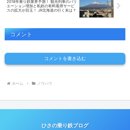
2018年乗り鉄業界予測！ 観光列車のバリ
エーション増加と私鉄の有料着席サービ
スの拡大が目玉！ JR北海道の行く末は？
コメント
コメントを書き込む
ホーム
ノウハウ
ひさの乗り鉄ブログ