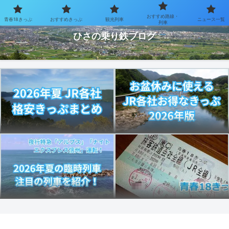
おすすめ路線・
青春18きっぷ
おすすめきっぷ
観光列車
ニュース一覧
お得なきっぷで乗り鉄を楽しむブログ
列車
ひさの乗り鉄ブログ