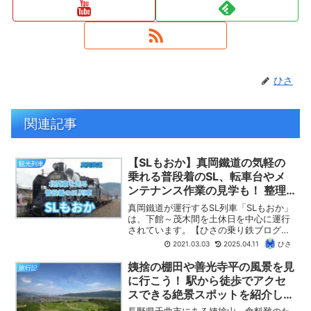
ひさ
関連記事
【SLもおか】真岡鐵道の気軽の
観光列車
乗れる普段着のSL、転車台やメ
ンテナンス作業の見学も！ 整理
券の予約方法も紹介します！
真岡鐵道が運行するSL列車「SLもおか」
（2025年版）
は、下館～茂木間を土休日を中心に運行
されています。【ひさの乗り鉄ブログ】
では、「SLもおか」の運転日やダイヤ、
2021.03.03
2025.04.11
ひさ
SL整理券の予約方法などをわかりやすく
紹介します。また、「SLもおか」の乗車
姨捨の棚田や善光寺平の風景を見
旅行記
記として、車内の様子や混雑状況なども
に行こう！ 駅から徒歩でアクセ
詳しく紹介します。
スできる絶景スポットを紹介しま
す！
長野県千曲市にある姨捨山。食料難のた