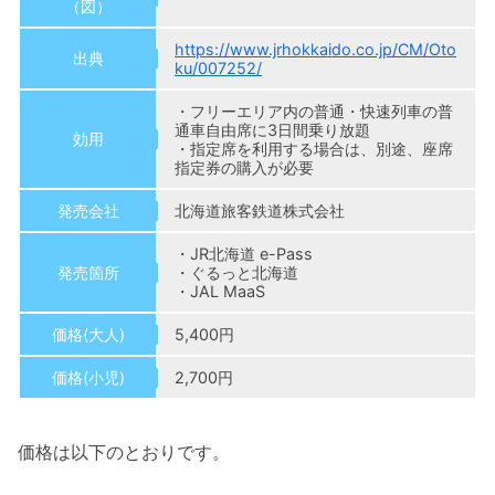
（図）
https://www.jrhokkaido.co.jp/CM/Oto
出典
ku/007252/
・フリーエリア内の普通・快速列車の普
通車自由席に3日間乗り放題
効用
・指定席を利用する場合は、別途、座席
指定券の購入が必要
発売会社
北海道旅客鉄道株式会社
・JR北海道 e-Pass
発売箇所
・ぐるっと北海道
・JAL MaaS
価格(大人)
5,400円
価格(小児)
2,700円
価格は以下のとおりです。