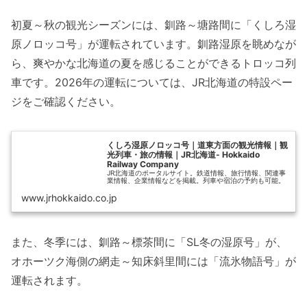
初夏～秋の観光シーズンには、釧路～塘路間に「くしろ湿
原ノロッコ号」が運転されています。釧路湿原を眺めなが
ら、爽やかな北海道の夏を感じることができるトロッコ列
車です。2026年の運転については、JR北海道の特設ペー
ジをご確認ください。
くしろ湿原ノロッコ号｜道東方面の観光情報｜観
光列車・旅の情報｜JR北海道- Hokkaido
Railway Company
JR北海道のポータルサイト。鉄道情報、旅行情報、関連事
業情報、企業情報などを掲載。列車や宿泊の予約も可能。
www.jrhokkaido.co.jp
また、冬季には、釧路～標茶間に「SL冬の湿原号」が、
オホーツク海側の網走～知床斜里間には「流氷物語号」が
運転されます。