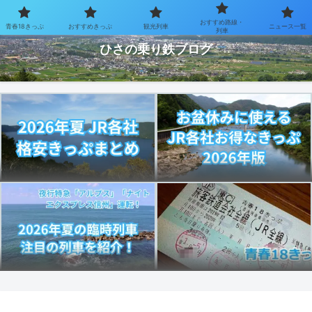
おすすめ路線・
青春18きっぷ
おすすめきっぷ
観光列車
ニュース一覧
お得なきっぷで乗り鉄を楽しむブログ
列車
ひさの乗り鉄ブログ