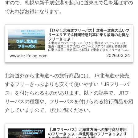
すので、札幌や新千歳空港を起点に道東まで足を延ばすの
であればお得になります。
【ひがし北海道フリーパス】道央～道東の広いフ
リーエリアで 4日間特急列車に乗り放題のお得な
フリーきっぷ！
JR北海道のフリーきっぷ「ひがし北海道フリーパス」は、
道央・道東エリアの広いフリーエリアで4日間も特急列車
に乗り放題、指定席にも5回まで乗車できるフリーきっぷ
です。【ひさの乗り鉄ブログ】では、「ひがし北海道フリ
2026.03.24
www.kzlifelog.com
ーパス」の概要、購入方法、おすすめの利用法や、他のお
得なきっぷとの比較を紹介します。
北海道外から北海道への旅行商品には、JR北海道が発売
するフリーきっぷよりも安くて使いやすい「JRフリーパ
ス」を付けられるものがあります。以下の記事で、JRフ
リーパスの種類や、フリーパスを付けられる旅行商品を紹
介していますので、ぜひご覧ください。
【JRフリーパス】北海道方面への旅行商品専用
のフリーきっぷ、JR北海道のフリーきっぷより