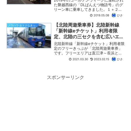
た磐越西線の「DLばんえつ物語号」のグ
リーン車に乗車してきました。１＋２列
のゆったりとした座席に、グリーン車専
2019.05.08
ひさ
用の展望室もあり、磐越西線の車窓をゆ
っくり楽しむことができます。この記事
【北陸周遊乗車券】北陸新幹線
ノウハウ-おトクなきっぷ
では、「ばんえつ物...
「新幹線eチケット」利用者限
定、北陸の三セクを含む広いエリ
アに2日間乗り放題のフリーきっ
北陸新幹線「新幹線eチケット」利用者限
ぷ！（2023年版）
定のフリーきっぷが「北陸周遊乗車券」
です。フリーエリアは直江津～長浜と非
常に広いうえに、第三セクター路線にも
2021.03.30
2023.02.15
ひさ
乗車できて、使い勝手、お得度ともに抜
群です。この記事では、「北陸周遊乗車
券」の概要と購入方法、お得な使い方に
ついて、わかりやすく紹介します。
スポンサーリンク