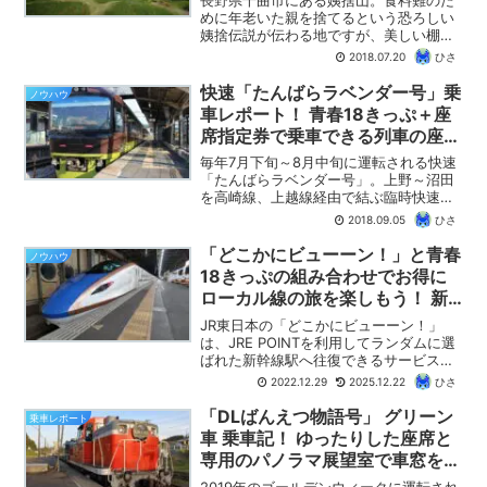
めに年老いた親を捨てるという恐ろしい
姨捨伝説が伝わる地ですが、美しい棚田
の風景や、その向こうに広がる善光寺平
2018.07.20
ひさ
の雄大は景色を眺められる絶景スポット
でもあります。JR篠ノ井線の姨捨駅から
快速「たんばらラベンダー号」乗
ノウハウ
も、徒歩圏内で十分に景...
車レポート！ 青春18きっぷ＋座
席指定券で乗車できる列車の座席
としては最高レベル！
毎年7月下旬～8月中旬に運転される快速
「たんばらラベンダー号」。上野～沼田
を高崎線、上越線経由で結ぶ臨時快速列
車です。この時期にラベンダーが見頃と
2018.09.05
ひさ
なる「たんばらラベンダーパーク」への
アクセス列車ですが、青春18きっぷでの
「どこかにビューーン！」と青春
ノウハウ
乗り鉄にも十分に利用...
18きっぷの組み合わせでお得に
ローカル線の旅を楽しもう！ 新
潟駅から北東北への青春18きっ
JR東日本の「どこかにビューーン！」
ぷ旅実践！
は、JRE POINTを利用してランダムに選
ばれた新幹線駅へ往復できるサービスで
す。この「どこかにビューーン！」と青
2022.12.29
2025.12.22
ひさ
春18きっぷを組み合わせると、首都圏か
ら遠いエリアでのローカル線の旅が快適
「DLばんえつ物語号」 グリーン
乗車レポート
にできるように...
車 乗車記！ ゆったりした座席と
専用のパノラマ展望室で車窓を楽
しめます！
2019年のゴールデンウィークに運転され