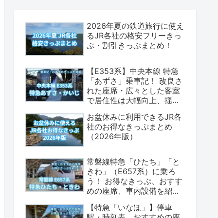
2026年夏の鉄道旅行に使え
るJR各社の格安フリーきっ
ぷ・割引きっぷまとめ！
【E353系】中央本線 特急
「あずさ」乗車記！ 改良さ
れた座席・広々とした客室
で居住性は大幅向上、揺れ
も少なく乗り心地は上々！
お盆休みに利用できるJR各
（座席表・荷物置場の情報
社のお得なきっぷまとめ
あり）
（2026年版）
常磐線特急「ひたち」「と
きわ」（E657系）に乗ろ
う！ お得なきっぷ、おすす
めの座席、車内設備を紹介
します！（2026年版）
【特急「いなほ」】停車
駅・時刻表、おすすめの座