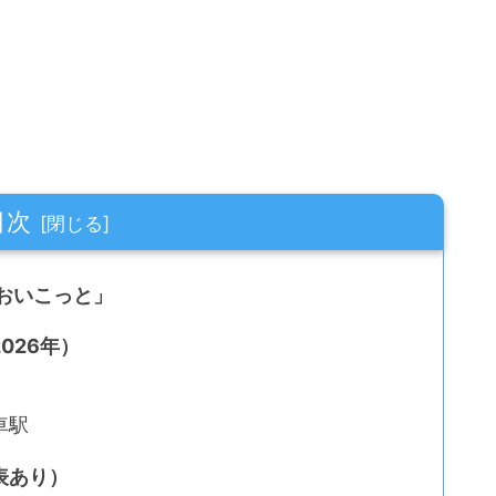
目次
おいこっと」
026年）
車駅
表あり）