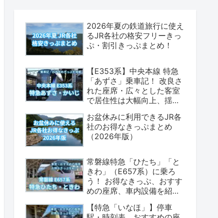
2026年夏の鉄道旅行に使え
るJR各社の格安フリーきっ
ぷ・割引きっぷまとめ！
【E353系】中央本線 特急
「あずさ」乗車記！ 改良さ
れた座席・広々とした客室
で居住性は大幅向上、揺れ
も少なく乗り心地は上々！
お盆休みに利用できるJR各
（座席表・荷物置場の情報
社のお得なきっぷまとめ
あり）
（2026年版）
常磐線特急「ひたち」「と
きわ」（E657系）に乗ろ
う！ お得なきっぷ、おすす
めの座席、車内設備を紹介
します！（2026年版）
【特急「いなほ」】停車
駅・時刻表、おすすめの座