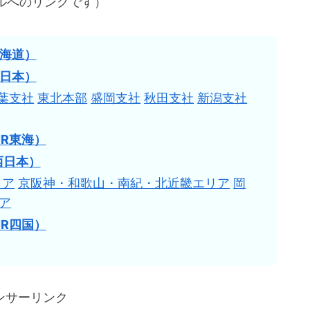
ルへのリンクです）
北海道）
東日本）
葉支社
東北本部
盛岡支社
秋田支社
新潟支社
R東海）
西日本）
リア
京阪神・和歌山・南紀・北近畿エリア
岡
ア
R四国）
ンサーリンク