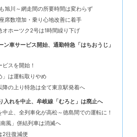
でも旭川～網走間の所要時間は変わらず
は座席数増加・乗り心地改善に着手
オホーツク2号は1時間繰り下げ
リーン車サービス開始、通勤特急「はちおうじ」
ービスを開始！
め」は運転取りやめ
以降の上り特急は全て東京駅発着へ
乗り入れを中止、牟岐線「むろと」は廃止へ
を中止、全列車化が高松～徳島間での運転に！
「南風」併結列車は消滅へ
は2往復減便