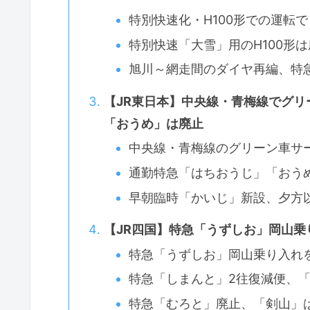
特別快速化・H100形での運転
特別快速「大雪」用のH100形
旭川～網走間のダイヤ再編、特急
【JR東日本】中央線・青梅線でグ
「おうめ」は廃止
中央線・青梅線のグリーン車サ
通勤特急「はちおうじ」「おう
早朝臨時「かいじ」新設、夕方
【JR四国】特急「うずしお」岡山
特急「うずしお」岡山乗り入れ
特急「しまんと」2往復減便、
特急「むろと」廃止、「剣山」