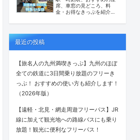
席、車窓の見どころ、料
金・お得なきっぷを紹介し
ます！（座席表あり）
最近の投稿
【旅名人の九州満喫きっぷ】九州のほぼ
全ての鉄道に3日間乗り放題のフリーき
っぷ！ おすすめの使い方も紹介します！
（2026年版）
【遠軽・北見・網走周遊フリーパス】JR
線に加えて観光地への路線バスにも乗り
放題！観光に便利なフリーパス！