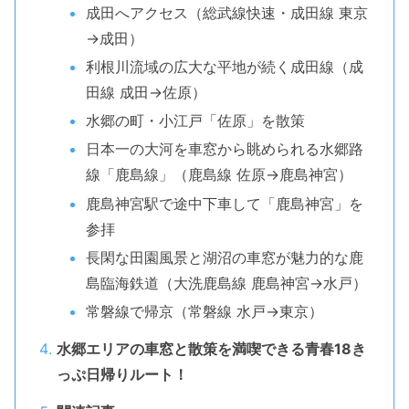
成田へアクセス（総武線快速・成田線 東京
→成田）
利根川流域の広大な平地が続く成田線（成
田線 成田→佐原）
水郷の町・小江戸「佐原」を散策
日本一の大河を車窓から眺められる水郷路
線「鹿島線」（鹿島線 佐原→鹿島神宮）
鹿島神宮駅で途中下車して「鹿島神宮」を
参拝
長閑な田園風景と湖沼の車窓が魅力的な鹿
島臨海鉄道（大洗鹿島線 鹿島神宮→水戸）
常磐線で帰京（常磐線 水戸→東京）
水郷エリアの車窓と散策を満喫できる青春18き
っぷ日帰りルート！