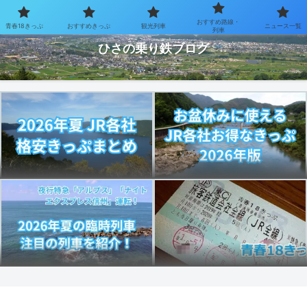
おすすめ路線・
青春18きっぷ
おすすめきっぷ
観光列車
ニュース一覧
お得なきっぷで乗り鉄を楽しむブログ
列車
ひさの乗り鉄ブログ