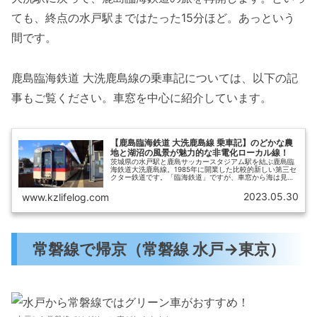
ても、終点の水戸駅まではたった15分ほど。あっという
間です。
鹿島臨海鉄道 大洗鹿島線の乗車記については、以下の記
事もご覧ください。車窓を中心に紹介しています。
【鹿島臨海鉄道 大洗鹿島線 乗車記】のどかな農
地と湖沼の風景が魅力的な非電化ローカル線！
茨城県の水戸駅と鹿島サッカースタジアム駅を結ぶ鹿島臨
海鉄道大洗鹿島線。1985年に開業した比較的新しい第三セ
クター鉄道です。「臨海鉄道」ですが、車窓から海は見え
ません。平坦な農地が続き、ときおり湖が見える、のどか
なローカル線です。この記事では、鹿島臨海鉄道 大洗鹿島
2023.05.30
www.kzlifelog.com
線の乗車記をお届けします。
常磐線で帰京（常磐線 水戸→東京）