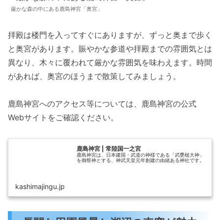
厳かな森の中にある鹿島神宮「奥宮」
拝殿は楼門を入ってすぐにありますが、ずっと奥まで歩く
と奥宮があります。賑やかな参道や拝殿までの雰囲気とは
異なり、木々に覆われて厳かな雰囲気を味わえます。時間
があれば、奥宮のほうまで散策してみましょう。
鹿島神宮へのアクセス等については、鹿島神宮の公式
Webサイトをご確認ください。
鹿島神宮 | 常陸国一之宮
鹿島神宮は、日本建国・武道の神様である「武甕槌大神」
を御祭神とする、神武天皇元年創建の由緒ある神社です。
kashimajingu.jp