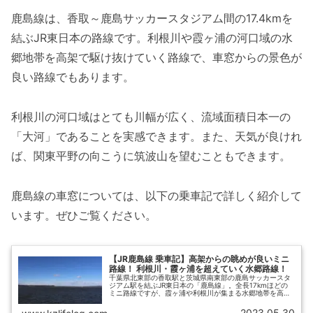
鹿島線は、香取～鹿島サッカースタジアム間の17.4kmを
結ぶJR東日本の路線です。利根川や霞ヶ浦の河口域の水
郷地帯を高架で駆け抜けていく路線で、車窓からの景色が
良い路線でもあります。
利根川の河口域はとても川幅が広く、流域面積日本一の
「大河」であることを実感できます。また、天気が良けれ
ば、関東平野の向こうに筑波山を望むこともできます。
鹿島線の車窓については、以下の乗車記で詳しく紹介して
います。ぜひご覧ください。
【JR鹿島線 乗車記】高架からの眺めが良いミニ
路線！ 利根川・霞ヶ浦を超えていく水郷路線！
千葉県北東部の香取駅と茨城県南東部の鹿島サッカースタ
ジアム駅を結ぶJR東日本の「鹿島線」。全長17kmほどの
ミニ路線ですが、霞ヶ浦や利根川が集まる水郷地帯を高架
で超えていく、眺めのよい路線です。この記事では、JR鹿
島線の乗車記に加えて、鹿島線へのアクセス方法、沿線の
2023.05.30