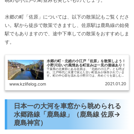
水郷の町「佐原」については、以下の散策記もご覧くださ
い。駅から徒歩で散策できますし、佐原駅は鹿島線の始発
駅でもありますので、途中下車しての散策をおすすめしま
す。
水郷の町・北総の小江戸「佐原」を散策しよう！
小野川沿いの風情ある町並みは一見の価値あり！
千葉県の北東部にある佐原は、「北総の小江戸」とも呼ば
れ、江戸時代に水運で栄えた古い町並みが保存されていま
す。町の中心部を流れる小野川では、舟めぐりを楽しむこ
ともできます。この記事では、佐原駅から徒歩でアクセス
できる範囲にあるおすすめの観光ス...
2021.01.20
www.kzlifelog.com
日本一の大河を車窓から眺められる
水郷路線「鹿島線」（鹿島線 佐原→
鹿島神宮）