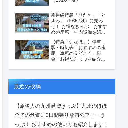
常磐線特急「ひたち」「と
きわ」（E657系）に乗ろ
う！ お得なきっぷ、おすす
めの座席、車内設備を紹介
します！（2026年版）
【特急「いなほ」】停車
駅・時刻表、おすすめの座
席、車窓の見どころ、料
金・お得なきっぷを紹介し
ます！（座席表あり）
最近の投稿
【旅名人の九州満喫きっぷ】九州のほぼ
全ての鉄道に3日間乗り放題のフリーき
っぷ！ おすすめの使い方も紹介します！