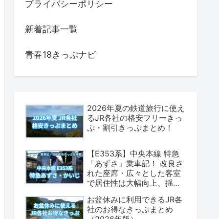
プライバシーポリシー
新着記事一覧
青春18きっぷナビ
2026年夏の鉄道旅行に使え
るJR各社の格安フリーきっ
ぷ・割引きっぷまとめ！
【E353系】中央本線 特急
「あずさ」乗車記！ 改良さ
れた座席・広々とした客室
で居住性は大幅向上、揺れ
も少なく乗り心地は上々！
お盆休みに利用できるJR各
（座席表・荷物置場の情報
社のお得なきっぷまとめ
あり）
（2026年版）