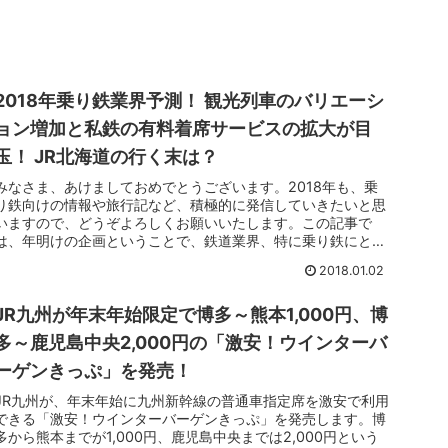
2018年乗り鉄業界予測！ 観光列車のバリエーシ
ョン増加と私鉄の有料着席サービスの拡大が目
玉！ JR北海道の行く末は？
みなさま、あけましておめでとうございます。2018年も、乗
り鉄向けの情報や旅行記など、積極的に発信していきたいと思
いますので、どうぞよろしくお願いいたします。この記事で
は、年明けの企画ということで、鉄道業界、特に乗り鉄にとっ
て、2018年が...
2018.01.02
JR九州が年末年始限定で博多～熊本1,000円、博
多～鹿児島中央2,000円の「激安！ウインターバ
ーゲンきっぷ」を発売！
JR九州が、年末年始に九州新幹線の普通車指定席を激安で利用
できる「激安！ウインターバーゲンきっぷ」を発売します。博
多から熊本までが1,000円、鹿児島中央までは2,000円という