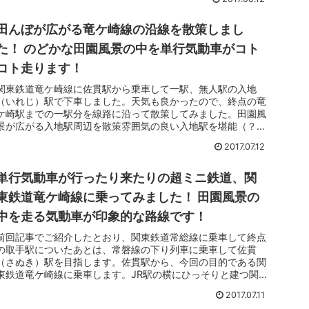
田んぼが広がる竜ケ崎線の沿線を散策しまし
た！ のどかな田園風景の中を単行気動車がコト
コト走ります！
関東鉄道竜ケ崎線に佐貫駅から乗車して一駅、無人駅の入地
（いれじ）駅で下車しました。天気も良かったので、終点の竜
ケ崎駅までの一駅分を線路に沿って散策してみました。田園風
景が広がる入地駅周辺を散策雰囲気の良い入地駅を堪能（？）
したあとは、竜ケ崎...
2017.07.12
単行気動車が行ったり来たりの超ミニ鉄道、関
東鉄道竜ケ崎線に乗ってみました！ 田園風景の
中を走る気動車が印象的な路線です！
前回記事でご紹介したとおり、関東鉄道常総線に乗車して終点
の取手駅についたあとは、常磐線の下り列車に乗車して佐貫
（さぬき）駅を目指します。佐貫駅から、今回の目的である関
東鉄道竜ケ崎線に乗車します。JR駅の横にひっそりと建つ関東
鉄道佐貫駅取手か...
2017.07.11