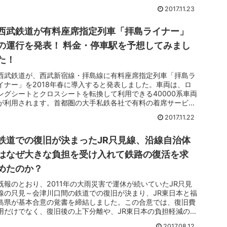
2017.11.23
西武鉄道が有料座席指定列車「拝島ライナー」
の運行を発表！ 料金・停車駅を予想してみまし
た！
西武鉄道が、西武新宿線・拝島線に有料座席指定列車「拝島ラ
イナー」を2018年春に導入すると発表しました。車両は、ロ
ングシートとクロスシートを転換して利用できる40000系車両
が利用されます。首都圏の大手私鉄各社で有料の着席サービス
が広まって...
2017.11.22
鉄道での復旧が決まったJR只見線、沿線自治体
はなぜ大きな負担を受け入れて鉄路の復活を求
めたのか？
既報のとおり、2011年の大雨災害で運休が続いていたJR只見
線の只見～会津川口間の鉄道での復旧が決まり、JR東日本と福
島県が基本合意の覚書を締結しました。この合意では、復旧費
用だけでなく、復旧後の上下分離や、JR東日本の負担軽減のた
めの設備...
2017.08.12