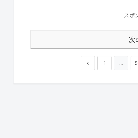
スポ
次
前
1
…
5
へ