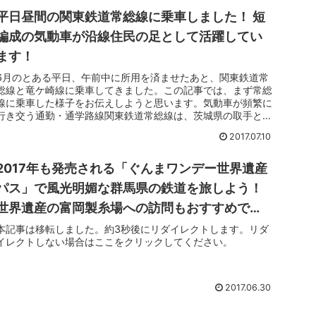
平日昼間の関東鉄道常総線に乗車しました！ 短
編成の気動車が沿線住民の足として活躍してい
ます！
6月のとある平日、午前中に所用を済ませたあと、関東鉄道常
総線と竜ケ崎線に乗車してきました。この記事では、まず常総
線に乗車した様子をお伝えしようと思います。気動車が頻繁に
行き交う通勤・通学路線関東鉄道常総線は、茨城県の取手と下
館を結ぶ非電化路...
2017.07.10
2017年も発売される「ぐんまワンデー世界遺産
パス」で風光明媚な群馬県の鉄道を旅しよう！
世界遺産の富岡製糸場への訪問もおすすめで
す！
本記事は移転しました。約3秒後にリダイレクトします。リダ
イレクトしない場合はここをクリックしてください。
2017.06.30