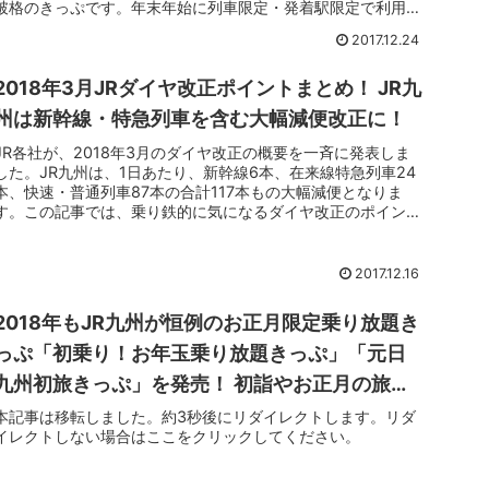
破格のきっぷです。年末年始に列車限定・発着駅限定で利用で
きる「...
2017.12.24
2018年3月JRダイヤ改正ポイントまとめ！ JR九
州は新幹線・特急列車を含む大幅減便改正に！
JR各社が、2018年3月のダイヤ改正の概要を一斉に発表しま
した。JR九州は、1日あたり、新幹線6本、在来線特急列車24
本、快速・普通列車87本の合計117本もの大幅減便となりま
す。この記事では、乗り鉄的に気になるダイヤ改正のポイント
をまと...
2017.12.16
2018年もJR九州が恒例のお正月限定乗り放題き
っぷ「初乗り！お年玉乗り放題きっぷ」「元日
九州初旅きっぷ」を発売！ 初詣やお正月の旅行
にどうぞ！
本記事は移転しました。約3秒後にリダイレクトします。リダ
イレクトしない場合はここをクリックしてください。