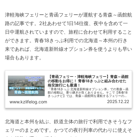
津軽海峡フェリーと青函フェリーが運航する青森～函館航
路の記事です。2社あわせて1日14往復、夜中を含めて一
日中運航されていますので、旅程に合わせて利用すること
ができます。青春18きっぷ利用での北海道～本州の行き
来であれば、北海道新幹線オプション券を使うよりも早い
場合もあります。
【青函フェリー・津軽海峡フェリー】青森～函館
の移動をお得に！ 青春18きっぷと組み合わせた
格安旅行にも最適！
「青春18きっぷ 北海道新幹線オプション券」での青森～函
館の移動は、乗り継ぎが良くありません。そこで【青春18
きっぷナビ】では、青森～函館間を運航するフェリーの利
用を提案します。この記事では「青函フェリー」「津軽海
2025.12.22
www.kzlifelog.com
峡フェリー」のダイヤ、料金、フェリーターミナルへのア
クセス、お得なきっぷ等についてご紹介します。
北海道と本州を結ぶ、鉄道主体の旅行で利用できそうなフ
ェリーのまとめです。かつての夜行列車の代わりに使えそ