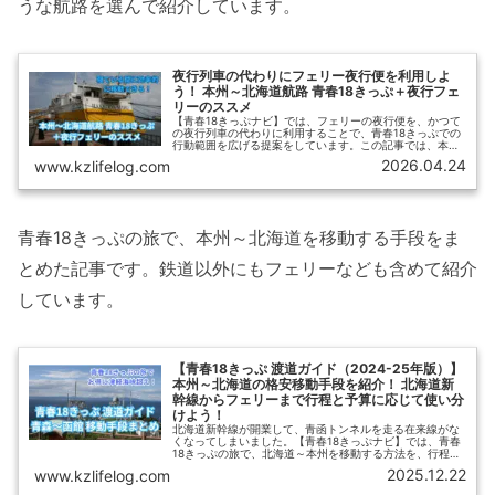
うな航路を選んで紹介しています。
夜行列車の代わりにフェリー夜行便を利用しよ
う！ 本州～北海道航路 青春18きっぷ＋夜行フェ
リーのススメ
【青春18きっぷナビ】では、フェリーの夜行便を、かつて
の夜行列車の代わりに利用することで、青春18きっぷでの
行動範囲を広げる提案をしています。この記事では、本州
～北海道を移動するのに便利なフェリーの夜行便（夜行フ
2026.04.24
www.kzlifelog.com
ェリー）が運航されている航路について紹介します。
青春18きっぷの旅で、本州～北海道を移動する手段をま
とめた記事です。鉄道以外にもフェリーなども含めて紹介
しています。
【青春18きっぷ 渡道ガイド（2024-25年版）】
本州～北海道の格安移動手段を紹介！ 北海道新
幹線からフェリーまで行程と予算に応じて使い分
けよう！
北海道新幹線が開業して、青函トンネルを走る在来線がな
くなってしまいました。【青春18きっぷナビ】では、青春
18きっぷの旅で、北海道～本州を移動する方法を、行程と
予算に応じてまとめてみました。青春18きっぷ旅の参考に
2025.12.22
www.kzlifelog.com
してみてください。