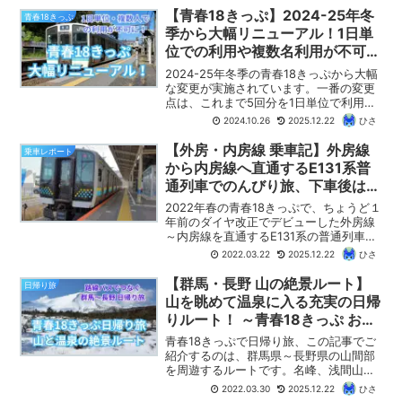
的と日程からざっくりとしたプランニン
【青春18きっぷ】2024-25年冬
青春18きっぷ
グをしよう！」を紹介します。
季から大幅リニューアル！1日単
位での利用や複数名利用が不可
に！
2024-25年冬季の青春18きっぷから大幅
な変更が実施されています。一番の変更
点は、これまで5回分を1日単位で利用で
きたものが、今回から3日間連続、また
2024.10.26
2025.12.22
ひさ
は、5日間連続となっている点です。この
記事では、青春18きっぷの変更点と、そ
【外房・内房線 乗車記】外房線
乗車レポート
の影響について、わかりやすく紹介して
から内房線へ直通するE131系普
いきます。
通列車でのんびり旅、下車後は東
京湾フェリーへ！
2022年春の青春18きっぷで、ちょうど１
年前のダイヤ改正でデビューした外房線
～内房線を直通するE131系の普通列車に
乗ってきました。平日の昼間とあって車
2022.03.22
2025.12.22
ひさ
内は閑散としていて、のんびりと普通列
車の旅を楽しめました。浜金谷駅で下車
【群馬・長野 山の絶景ルート】
日帰り旅
後は、東京湾フ...
山を眺めて温泉に入る充実の日帰
りルート！ ～青春18きっぷ おす
すめ日帰り旅９～
青春18きっぷで日帰り旅、この記事でご
紹介するのは、群馬県～長野県の山間部
を周遊するルートです。名峰、浅間山を
眺めたり、沿線に点在する温泉に入った
2022.03.30
2025.12.22
ひさ
りと、日帰りながら充実感のある旅がで