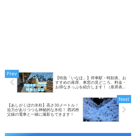
【特急「いなほ」】停車駅・時刻表、お
すすめの座席、車窓の見どころ、料金・
お得なきっぷを紹介します！（座席表あ
り）
【あしがくぼの氷柱】高さ30メートル！
迫力がありつつも神秘的な氷柱！ 西武秩
父線の電車と一緒に撮影もできます！