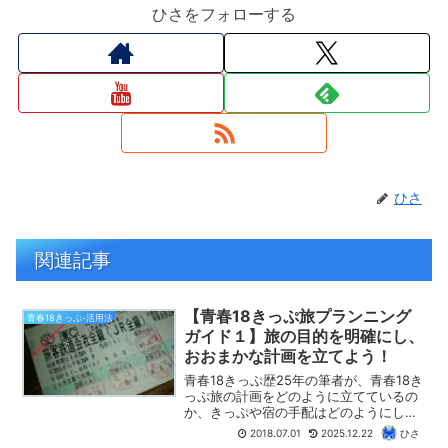
ひさをフォローする
ひさ
関連記事
【青春18きっぷ旅プランニング
青春18きっぷ-活用法
ガイド１】旅の目的を明確にし、
おおまかな計画を立てよう！
青春18きっぷ歴25年の筆者が、青春18き
っぷ旅の計画をどのように立てているの
か、きっぷや宿の手配はどのようにして
いるのか、これまでの経験からノウハウ
2018.07.01
2025.12.22
ひさ
を公開します。第1回のこの記事では「目