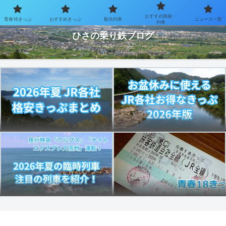
おすすめ路線・
青春18きっぷ
おすすめきっぷ
観光列車
ニュース一覧
お得なきっぷで乗り鉄を楽しむブログ
列車
ひさの乗り鉄ブログ