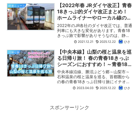
きるルートです。路線バスを利用するこ
【2022年春 JRダイヤ改正】青春
鉄道ニュース
とで、行き止まりの信越本線、吾妻線を
18きっぷ的ダイヤ改正まとめ！
つなぐのがポイントです。
ホームライナーやローカル線の快
速・普通列車の減便多数、幹線も
2022年のJR各社のダイヤ改正では、普通
乗り継ぎに注意が必要です！
列車にも大きな変化があります。青春18
きっぷ旅で影響がありそうなのは、静岡
地区のホームライナーの土休日運転取り
2021.12.21
2025.12.22
ひさ
やめ、指定席のある快速列車の廃止、そ
れに、東海道本線・山陽本線の幹線区間
【中央本線】山梨の桜と温泉を巡
日帰り旅
での減便です。こ...
る日帰り旅！ 春の青春18きっぷ
シーズンにおすすめ！～青春18
きっぷ日帰り旅11～
中央本線沿線、勝沼ぶどう郷～山梨市～
石和温泉の桜と温泉を巡る、首都圏から
の春の青春18きっぷ日帰り旅にイチオシ
のルートを紹介します。青春18きっぷで
2023.04.03
2025.12.22
ひさ
乗りまくるのではなく、お花見と温泉を
楽しむことに時間を充てる、のんびりと
しつつも、日帰りとしては充実した旅が
できるおすすめルートです。
スポンサーリンク