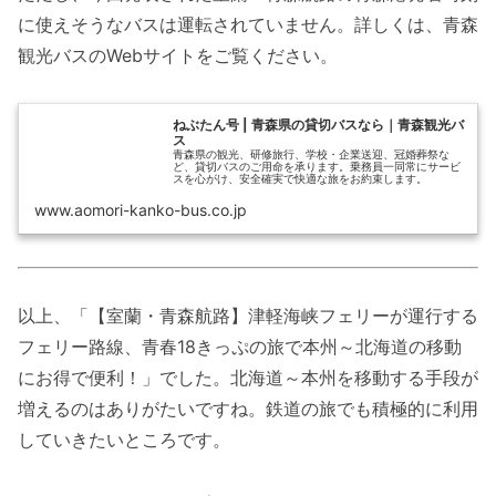
に使えそうなバスは運転されていません。詳しくは、青森
観光バスのWebサイトをご覧ください。
ねぶたん号 | 青森県の貸切バスなら｜青森観光バ
ス
青森県の観光、研修旅行、学校・企業送迎、冠婚葬祭な
ど、貸切バスのご用命を承ります。乗務員一同常にサービ
スを心がけ、安全確実で快適な旅をお約束します。
www.aomori-kanko-bus.co.jp
以上、「【室蘭・青森航路】津軽海峡フェリーが運行する
フェリー路線、青春18きっぷの旅で本州～北海道の移動
にお得で便利！」でした。北海道～本州を移動する手段が
増えるのはありがたいですね。鉄道の旅でも積極的に利用
していきたいところです。