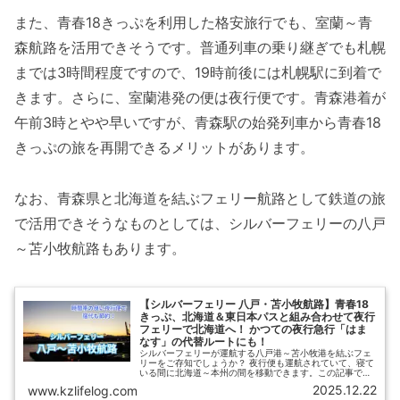
また、青春18きっぷを利用した格安旅行でも、室蘭～青
森航路を活用できそうです。普通列車の乗り継ぎでも札幌
までは3時間程度ですので、19時前後には札幌駅に到着で
きます。さらに、室蘭港発の便は夜行便です。青森港着が
午前3時とやや早いですが、青森駅の始発列車から青春18
きっぷの旅を再開できるメリットがあります。
なお、青森県と北海道を結ぶフェリー航路として鉄道の旅
で活用できそうなものとしては、シルバーフェリーの八戸
～苫小牧航路もあります。
【シルバーフェリー 八戸・苫小牧航路】青春18
きっぷ、北海道＆東日本パスと組み合わせて夜行
フェリーで北海道へ！ かつての夜行急行「はま
なす」の代替ルートにも！
シルバーフェリーが運航する八戸港～苫小牧港を結ぶフェ
リーをご存知でしょうか？ 夜行便も運航されていて、寝て
いる間に北海道～本州の間を移動できます。この記事で
は、シルバーフェリー「八戸・苫小牧航路」の概要やアク
2025.12.22
www.kzlifelog.com
セスに加え、本州～北海道の乗り継ぎについて詳しく紹介