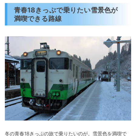
青春18きっぷで乗りたい雪景色が
満喫できる路線
冬の青春18きっぷの旅で乗りたいのが、雪景色を満喫で