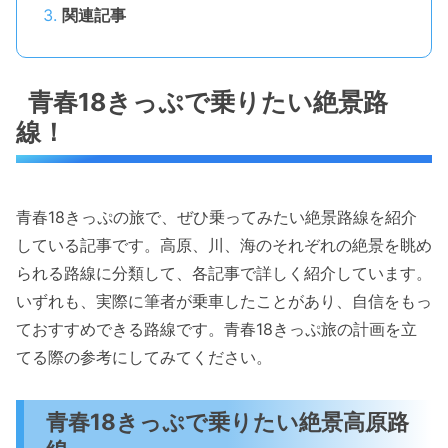
関連記事
青春18きっぷで乗りたい絶景路
線！
青春18きっぷの旅で、ぜひ乗ってみたい絶景路線を紹介
している記事です。高原、川、海のそれぞれの絶景を眺め
られる路線に分類して、各記事で詳しく紹介しています。
いずれも、実際に筆者が乗車したことがあり、自信をもっ
ておすすめできる路線です。青春18きっぷ旅の計画を立
てる際の参考にしてみてください。
青春18きっぷで乗りたい絶景高原路