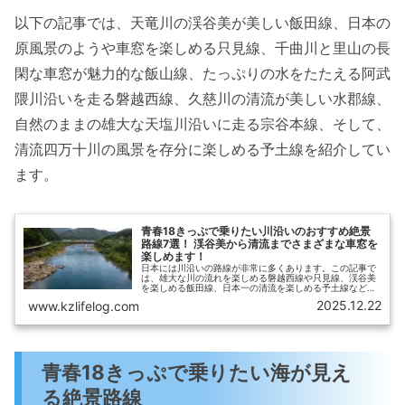
以下の記事では、天竜川の渓谷美が美しい飯田線、日本の
原風景のようや車窓を楽しめる只見線、千曲川と里山の長
閑な車窓が魅力的な飯山線、たっぷりの水をたたえる阿武
隈川沿いを走る磐越西線、久慈川の清流が美しい水郡線、
自然のままの雄大な天塩川沿いに走る宗谷本線、そして、
清流四万十川の風景を存分に楽しめる予土線を紹介してい
ます。
青春18きっぷで乗りたい川沿いのおすすめ絶景
路線7選！ 渓谷美から清流までさまざまな車窓を
楽しめます！
日本には川沿いの路線が非常に多くあります。この記事で
は、雄大な川の流れを楽しめる磐越西線や只見線、渓谷美
を楽しめる飯田線、日本一の清流を楽しめる予土線など、
青春18きっぷの旅で訪れたい魅力的な川沿いの路線を紹介
2025.12.22
www.kzlifelog.com
します。
青春18きっぷで乗りたい海が見え
る絶景路線