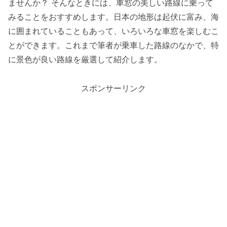
ませんか？ そんなときには、車窓の美しい路線に乗って
みることをおすすめします。日本の地形は起伏に富み、海
に囲まれていることもあって、いろいろな車窓を楽しむこ
とができます。これまで筆者が乗車した路線のなかで、特
に景色が良い路線を厳選して紹介します。
スポンサーリンク